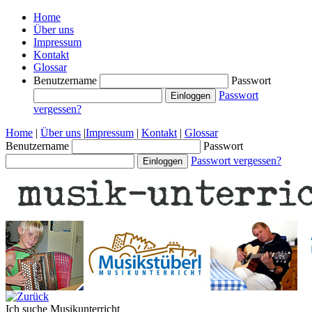
Home
Über uns
Impressum
Kontakt
Glossar
Benutzername
Passwort
Passwort
vergessen?
Home
|
Über uns
|
Impressum
|
Kontakt
|
Glossar
Benutzername
Passwort
Passwort vergessen?
Ich suche
Musikunterricht