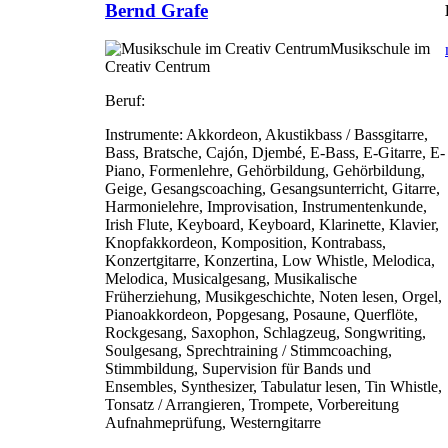
Bernd Grafe
Musikschule im
Creativ Centrum
Beruf:
Instrumente:
Akkordeon, Akustikbass / Bassgitarre,
Bass, Bratsche, Cajón, Djembé, E-Bass, E-Gitarre, E-
Piano, Formenlehre, Gehörbildung, Gehörbildung,
Geige, Gesangscoaching, Gesangsunterricht, Gitarre,
Harmonielehre, Improvisation, Instrumentenkunde,
Irish Flute, Keyboard, Keyboard, Klarinette, Klavier,
Knopfakkordeon, Komposition, Kontrabass,
Konzertgitarre, Konzertina, Low Whistle, Melodica,
Melodica, Musicalgesang, Musikalische
Früherziehung, Musikgeschichte, Noten lesen, Orgel,
Pianoakkordeon, Popgesang, Posaune, Querflöte,
Rockgesang, Saxophon, Schlagzeug, Songwriting,
Soulgesang, Sprechtraining / Stimmcoaching,
Stimmbildung, Supervision für Bands und
Ensembles, Synthesizer, Tabulatur lesen, Tin Whistle,
Tonsatz / Arrangieren, Trompete, Vorbereitung
Aufnahmeprüfung, Westerngitarre