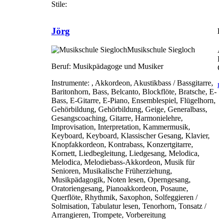
Stile:
Jörg
Musikschule Siegloch
Beruf:
Musikpädagoge und Musiker
Instrumente:
, Akkordeon, Akustikbass / Bassgitarre,
Baritonhorn, Bass, Belcanto, Blockflöte, Bratsche, E-
Bass, E-Gitarre, E-Piano, Ensemblespiel, Flügelhorn,
Gehörbildung, Gehörbildung, Geige, Generalbass,
Gesangscoaching, Gitarre, Harmonielehre,
Improvisation, Interpretation, Kammermusik,
Keyboard, Keyboard, Klassischer Gesang, Klavier,
Knopfakkordeon, Kontrabass, Konzertgitarre,
Kornett, Liedbegleitung, Liedgesang, Melodica,
Melodica, Melodiebass-Akkordeon, Musik für
Senioren, Musikalische Früherziehung,
Musikpädagogik, Noten lesen, Operngesang,
Oratoriengesang, Pianoakkordeon, Posaune,
Querflöte, Rhythmik, Saxophon, Solfeggieren /
Solmisation, Tabulatur lesen, Tenorhorn, Tonsatz /
Arrangieren, Trompete, Vorbereitung