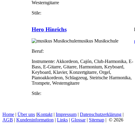
Westerngitarre
Stile:
Hero Hinrichs
musikus Musikschule
Beruf:
Instrumente:
Akkordeon, Cajón, Club-Harmonika, E-
Bass, E-Gitarre, Gitarre, Harmonium, Keyboard,
Keyboard, Klavier, Konzertgitarre, Orgel,
Pianoakkordeon, Schlagzeug, Steirische Harmonika,
Trompete, Westerngitarre
Stile:
Home
|
Über uns
|
Kontakt
|
Impressum
|
Datenschutzerklärung
|
AGB
|
Kundeninformation
|
Links
|
Glossar
|
Sitemap
| © 2026