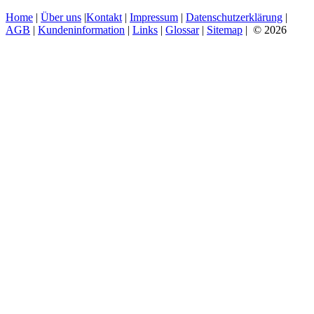
Home
|
Über uns
|
Kontakt
|
Impressum
|
Datenschutzerklärung
|
AGB
|
Kundeninformation
|
Links
|
Glossar
|
Sitemap
| © 2026