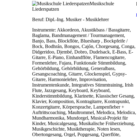
Musikschule
Liederspatzen
Beruf:
Dipl.-Ing. Musiker - Musiklehrer
Instrumente:
Akkordeon, Akustikbass / Bassgitarre,
Baglama, Bandmanagement / Tourmanagement,
Banjo, Bass, Blockflöte, Bluesharp , Bockpfeife /
Bock, Bodhrán, Bongos, Cajón, Chorgesang, Conga,
Didgeridoo, Djembé, Dobro, Dudelsack, E-Bass, E-
Gitarre, E-Piano, Einhandflöte, Flamencogitarre,
Formenlehre, Fujara, Funktionale Stimmbildung,
Gehörbildung, Gehörbildung, Generalbass,
Gesangscoaching, Gitarre, Glockenspiel, Gypsy-
Gitarre, Harmonielehre, Improvisation,
Instrumentenkunde, Integratives Stimmtraining, Irish
Flute, Jazzgesang, Keyboard, Keyboard,
Kinderstimmbildung, Klarinette, Klassischer Gesang,
Klavier, Komposition, Kontragitarre, Kontrapunkt,
Konzertgitarre, Körpersprache, Lampenfieber +
Auftrittscoaching, Maultrommel, Melodica, Melodica,
Mundharmonika, Mundorgel, Musical-Projekt für
Kinder, Musicalgesang, Musikalische Früherziehung,
Musikgeschichte, Musiktherapie, Noten lesen,
Obertongesang, Orgel, Popgesang, Querflöte,