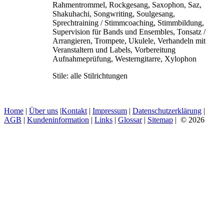
Rahmentrommel, Rockgesang, Saxophon, Saz,
Shakuhachi, Songwriting, Soulgesang,
Sprechtraining / Stimmcoaching, Stimmbildung,
Supervision für Bands und Ensembles, Tonsatz /
Arrangieren, Trompete, Ukulele, Verhandeln mit
Veranstaltern und Labels, Vorbereitung
Aufnahmeprüfung, Westerngitarre, Xylophon
Stile:
alle Stilrichtungen
Home
|
Über uns
|
Kontakt
|
Impressum
|
Datenschutzerklärung
|
AGB
|
Kundeninformation
|
Links
|
Glossar
|
Sitemap
| © 2026