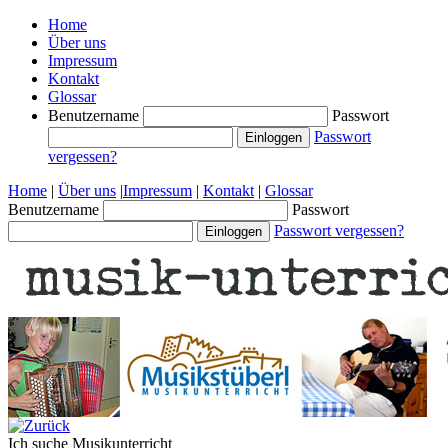
Home
Über uns
Impressum
Kontakt
Glossar
Benutzername
Passwort
Passwort
vergessen?
Home
|
Über uns
|
Impressum
|
Kontakt
|
Glossar
Benutzername
Passwort
Passwort vergessen?
Ich suche
Musikunterricht