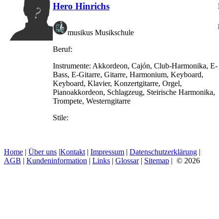
Hero Hinrichs
musikus Musikschule
Beruf:
Instrumente:
Akkordeon, Cajón, Club-Harmonika, E-
Bass, E-Gitarre, Gitarre, Harmonium, Keyboard,
Keyboard, Klavier, Konzertgitarre, Orgel,
Pianoakkordeon, Schlagzeug, Steirische Harmonika,
Trompete, Westerngitarre
Stile:
Home
|
Über uns
|
Kontakt
|
Impressum
|
Datenschutzerklärung
|
AGB
|
Kundeninformation
|
Links
|
Glossar
|
Sitemap
| © 2026