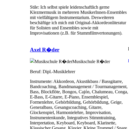
Stile:
Ich selbst spiele leidenschaftlich gerne
Klezmermusik in mehreren MusikerInnen-Ensembles
mit vielfältigem Instrumentarium. Desweiteren
beschäftige ich mich mit Original-Akkordeonliteratur
für Solisten und Ensembles sowie mit
Improvisationen (z.B. für Stummfilmvertonungen).
Axel R�der
Musikschule R�der
Beruf:
Dipl.-Musiklehrer
Instrumente:
Akkordeon, Akustikbass / Bassgitarre,
Bandcoaching, Bandmanagement / Tourmanagement,
Bass, Blockflöte, Bongos, Cajón, Chalumeau, Conga,
E-Bass, E-Gitarre, E-Piano, Ensemblespiel,
Formenlehre, Gehörbildung, Gehörbildung, Geige,
Generalbass, Gesangscoaching, Gitarre,
Glockenspiel, Harmonielehre, Improvisation,
Instrumentenkunde, Integratives Stimmtraining,
Interpretation, Keyboard, Keyboard, Klarinette,
Klassischer Gesang, Klavier, Kleine Trommel / Snare,