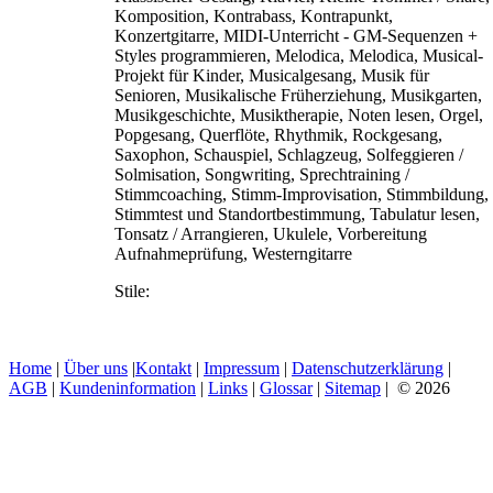
Komposition, Kontrabass, Kontrapunkt,
Konzertgitarre, MIDI-Unterricht - GM-Sequenzen +
Styles programmieren, Melodica, Melodica, Musical-
Projekt für Kinder, Musicalgesang, Musik für
Senioren, Musikalische Früherziehung, Musikgarten,
Musikgeschichte, Musiktherapie, Noten lesen, Orgel,
Popgesang, Querflöte, Rhythmik, Rockgesang,
Saxophon, Schauspiel, Schlagzeug, Solfeggieren /
Solmisation, Songwriting, Sprechtraining /
Stimmcoaching, Stimm-Improvisation, Stimmbildung,
Stimmtest und Standortbestimmung, Tabulatur lesen,
Tonsatz / Arrangieren, Ukulele, Vorbereitung
Aufnahmeprüfung, Westerngitarre
Stile:
Home
|
Über uns
|
Kontakt
|
Impressum
|
Datenschutzerklärung
|
AGB
|
Kundeninformation
|
Links
|
Glossar
|
Sitemap
| © 2026