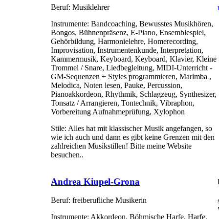
Beruf:
Musiklehrer
Instrumente:
Bandcoaching, Bewusstes Musikhören,
Bongos, Bühnenpräsenz, E-Piano, Ensemblespiel,
Gehörbildung, Harmonielehre, Homerecording,
Improvisation, Instrumentenkunde, Interpretation,
Kammermusik, Keyboard, Keyboard, Klavier, Kleine
Trommel / Snare, Liedbegleitung, MIDI-Unterricht -
GM-Sequenzen + Styles programmieren, Marimba ,
Melodica, Noten lesen, Pauke, Percussion,
Pianoakkordeon, Rhythmik, Schlagzeug, Synthesizer,
Tonsatz / Arrangieren, Tontechnik, Vibraphon,
Vorbereitung Aufnahmeprüfung, Xylophon
Stile:
Alles hat mit klassischer Musik angefangen, so
wie ich auch und dann es gibt keine Grenzen mit den
zahlreichen Musikstillen! Bitte meine Website
besuchen..
Andrea Kiupel-Grona
Beruf:
freiberufliche Musikerin
Instrumente:
Akkordeon, Böhmische Harfe, Harfe,