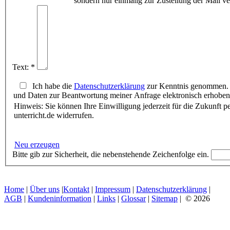
sondern nur einmalig zur Zustellung der Mail v
Text: *
Ich habe die
Datenschutzerklärung
zur Kenntnis genommen. 
und Daten zur Beantwortung meiner Anfrage elektronisch erhoben
Hinweis: Sie können Ihre Einwilligung jederzeit für die Zukunft 
unterricht.de widerrufen.
Neu erzeugen
Bitte gib zur Sicherheit, die nebenstehende Zeichenfolge ein.
Home
|
Über uns
|
Kontakt
|
Impressum
|
Datenschutzerklärung
|
AGB
|
Kundeninformation
|
Links
|
Glossar
|
Sitemap
| © 2026