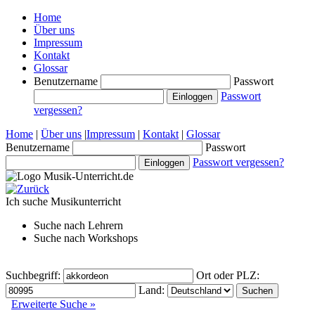
Home
Über uns
Impressum
Kontakt
Glossar
Benutzername
Passwort
Passwort
vergessen?
Home
|
Über uns
|
Impressum
|
Kontakt
|
Glossar
Benutzername
Passwort
Passwort vergessen?
Ich suche
Musikunterricht
Suche nach
Lehrern
Suche nach
Workshops
Suchbegriff:
Ort oder PLZ:
Land:
Erweiterte Suche »