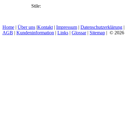
Stile:
Home
|
Über uns
|
Kontakt
|
Impressum
|
Datenschutzerklärung
|
AGB
|
Kundeninformation
|
Links
|
Glossar
|
Sitemap
| © 2026