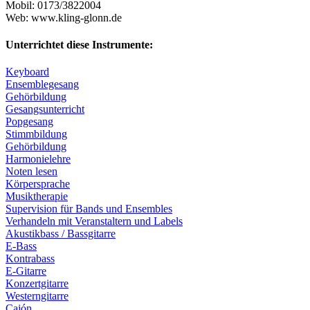
Mobil:
0173/3822004
Web:
www.kling-glonn.de
Unterrichtet diese Instrumente:
Keyboard
Ensemblegesang
Gehörbildung
Gesangsunterricht
Popgesang
Stimmbildung
Gehörbildung
Harmonielehre
Noten lesen
Körpersprache
Musiktherapie
Supervision für Bands und Ensembles
Verhandeln mit Veranstaltern und Labels
Akustikbass / Bassgitarre
E-Bass
Kontrabass
E-Gitarre
Konzertgitarre
Westerngitarre
Cajón