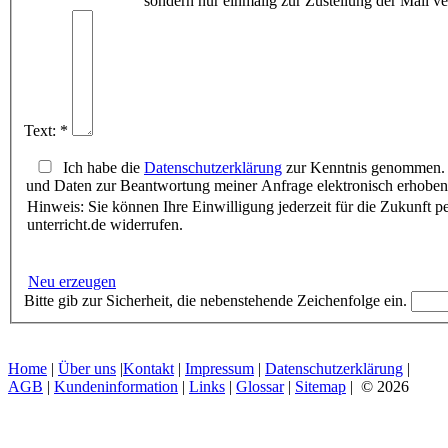
sondern nur einmalig zur Zustellung der Mail v
Text: *
Ich habe die
Datenschutzerklärung
zur Kenntnis genommen. 
und Daten zur Beantwortung meiner Anfrage elektronisch erhoben
Hinweis: Sie können Ihre Einwilligung jederzeit für die Zukunft 
unterricht.de widerrufen.
Neu erzeugen
Bitte gib zur Sicherheit, die nebenstehende Zeichenfolge ein.
Home
|
Über uns
|
Kontakt
|
Impressum
|
Datenschutzerklärung
|
AGB
|
Kundeninformation
|
Links
|
Glossar
|
Sitemap
| © 2026