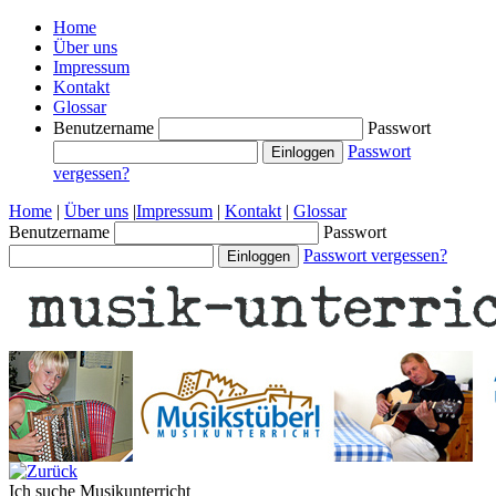
Home
Über uns
Impressum
Kontakt
Glossar
Benutzername
Passwort
Passwort
vergessen?
Home
|
Über uns
|
Impressum
|
Kontakt
|
Glossar
Benutzername
Passwort
Passwort vergessen?
Ich suche
Musikunterricht