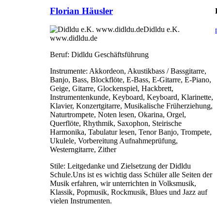
Florian Häusler
Didldu e.K.
www.didldu.de
Beruf:
Didldu Geschäftsführung
Instrumente:
Akkordeon, Akustikbass / Bassgitarre,
Banjo, Bass, Blockflöte, E-Bass, E-Gitarre, E-Piano,
Geige, Gitarre, Glockenspiel, Hackbrett,
Instrumentenkunde, Keyboard, Keyboard, Klarinette,
Klavier, Konzertgitarre, Musikalische Früherziehung,
Naturtrompete, Noten lesen, Okarina, Orgel,
Querflöte, Rhythmik, Saxophon, Steirische
Harmonika, Tabulatur lesen, Tenor Banjo, Trompete,
Ukulele, Vorbereitung Aufnahmeprüfung,
Westerngitarre, Zither
Stile:
Leitgedanke und Zielsetzung der Didldu
Schule.Uns ist es wichtig dass Schüler alle Seiten der
Musik erfahren, wir unterrichten in Volksmusik,
Klassik, Popmusik, Rockmusik, Blues und Jazz auf
vielen Instrumenten.