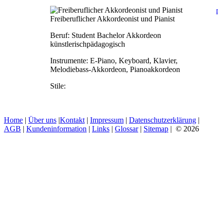
Freiberuflicher Akkordeonist und Pianist
Beruf:
Student Bachelor Akkordeon
künstlerischpädagogisch
Instrumente:
E-Piano, Keyboard, Klavier,
Melodiebass-Akkordeon, Pianoakkordeon
Stile:
Home
|
Über uns
|
Kontakt
|
Impressum
|
Datenschutzerklärung
|
AGB
|
Kundeninformation
|
Links
|
Glossar
|
Sitemap
| © 2026