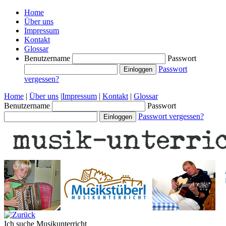
Home
Über uns
Impressum
Kontakt
Glossar
Benutzername
Passwort
Passwort
vergessen?
Home
|
Über uns
|
Impressum
|
Kontakt
|
Glossar
Benutzername
Passwort
Passwort vergessen?
Ich suche
Musikunterricht