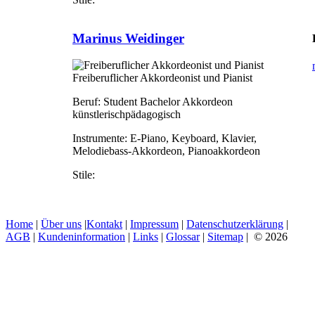
Marinus Weidinger
Freiberuflicher Akkordeonist und Pianist
Beruf:
Student Bachelor Akkordeon
künstlerischpädagogisch
Instrumente:
E-Piano, Keyboard, Klavier,
Melodiebass-Akkordeon, Pianoakkordeon
Stile:
Home
|
Über uns
|
Kontakt
|
Impressum
|
Datenschutzerklärung
|
AGB
|
Kundeninformation
|
Links
|
Glossar
|
Sitemap
| © 2026