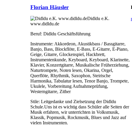
Florian Häusler
Didldu e.K.
www.didldu.de
Beruf:
Didldu Geschäftsführung
Instrumente:
Akkordeon, Akustikbass / Bassgitarre,
Banjo, Bass, Blockflöte, E-Bass, E-Gitarre, E-Piano,
Geige, Gitarre, Glockenspiel, Hackbrett,
Instrumentenkunde, Keyboard, Keyboard, Klarinette,
Klavier, Konzertgitarre, Musikalische Früherziehung,
Naturtrompete, Noten lesen, Okarina, Orgel,
Querflöte, Rhythmik, Saxophon, Steirische
Harmonika, Tabulatur lesen, Tenor Banjo, Trompete,
Ukulele, Vorbereitung Aufnahmeprüfung,
Westerngitarre, Zither
Stile:
Leitgedanke und Zielsetzung der Didldu
Schule.Uns ist es wichtig dass Schüler alle Seiten der
Musik erfahren, wir unterrichten in Volksmusik,
Klassik, Popmusik, Rockmusik, Blues und Jazz auf
vielen Instrumenten.