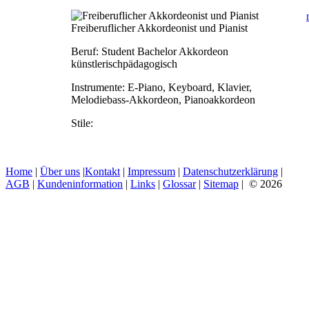
Freiberuflicher Akkordeonist und Pianist
Beruf:
Student Bachelor Akkordeon
künstlerischpädagogisch
Instrumente:
E-Piano, Keyboard, Klavier,
Melodiebass-Akkordeon, Pianoakkordeon
Stile:
Home
|
Über uns
|
Kontakt
|
Impressum
|
Datenschutzerklärung
|
AGB
|
Kundeninformation
|
Links
|
Glossar
|
Sitemap
| © 2026