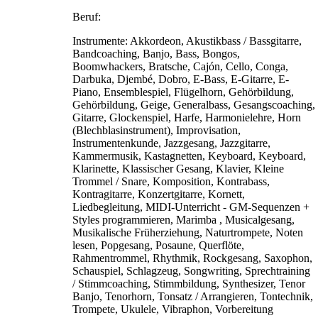
Beruf:
Instrumente:
Akkordeon, Akustikbass / Bassgitarre,
Bandcoaching, Banjo, Bass, Bongos,
Boomwhackers, Bratsche, Cajón, Cello, Conga,
Darbuka, Djembé, Dobro, E-Bass, E-Gitarre, E-
Piano, Ensemblespiel, Flügelhorn, Gehörbildung,
Gehörbildung, Geige, Generalbass, Gesangscoaching,
Gitarre, Glockenspiel, Harfe, Harmonielehre, Horn
(Blechblasinstrument), Improvisation,
Instrumentenkunde, Jazzgesang, Jazzgitarre,
Kammermusik, Kastagnetten, Keyboard, Keyboard,
Klarinette, Klassischer Gesang, Klavier, Kleine
Trommel / Snare, Komposition, Kontrabass,
Kontragitarre, Konzertgitarre, Kornett,
Liedbegleitung, MIDI-Unterricht - GM-Sequenzen +
Styles programmieren, Marimba , Musicalgesang,
Musikalische Früherziehung, Naturtrompete, Noten
lesen, Popgesang, Posaune, Querflöte,
Rahmentrommel, Rhythmik, Rockgesang, Saxophon,
Schauspiel, Schlagzeug, Songwriting, Sprechtraining
/ Stimmcoaching, Stimmbildung, Synthesizer, Tenor
Banjo, Tenorhorn, Tonsatz / Arrangieren, Tontechnik,
Trompete, Ukulele, Vibraphon, Vorbereitung