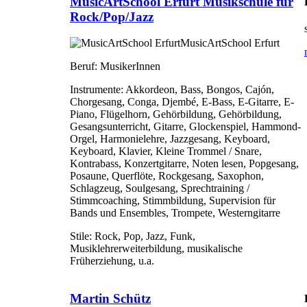
MusicArtSchool Erfurt Musikschule für
Rock/Pop/Jazz
MusicArtSchool Erfurt
Beruf:
MusikerInnen
Instrumente:
Akkordeon, Bass, Bongos, Cajón,
Chorgesang, Conga, Djembé, E-Bass, E-Gitarre, E-
Piano, Flügelhorn, Gehörbildung, Gehörbildung,
Gesangsunterricht, Gitarre, Glockenspiel, Hammond-
Orgel, Harmonielehre, Jazzgesang, Keyboard,
Keyboard, Klavier, Kleine Trommel / Snare,
Kontrabass, Konzertgitarre, Noten lesen, Popgesang,
Posaune, Querflöte, Rockgesang, Saxophon,
Schlagzeug, Soulgesang, Sprechtraining /
Stimmcoaching, Stimmbildung, Supervision für
Bands und Ensembles, Trompete, Westerngitarre
Stile:
Rock, Pop, Jazz, Funk,
Musiklehrerweiterbildung, musikalische
Früherziehung, u.a.
Martin Schütz