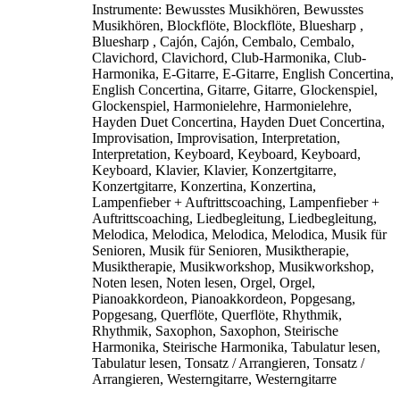
Instrumente:
Bewusstes Musikhören, Bewusstes
Musikhören, Blockflöte, Blockflöte, Bluesharp ,
Bluesharp , Cajón, Cajón, Cembalo, Cembalo,
Clavichord, Clavichord, Club-Harmonika, Club-
Harmonika, E-Gitarre, E-Gitarre, English Concertina,
English Concertina, Gitarre, Gitarre, Glockenspiel,
Glockenspiel, Harmonielehre, Harmonielehre,
Hayden Duet Concertina, Hayden Duet Concertina,
Improvisation, Improvisation, Interpretation,
Interpretation, Keyboard, Keyboard, Keyboard,
Keyboard, Klavier, Klavier, Konzertgitarre,
Konzertgitarre, Konzertina, Konzertina,
Lampenfieber + Auftrittscoaching, Lampenfieber +
Auftrittscoaching, Liedbegleitung, Liedbegleitung,
Melodica, Melodica, Melodica, Melodica, Musik für
Senioren, Musik für Senioren, Musiktherapie,
Musiktherapie, Musikworkshop, Musikworkshop,
Noten lesen, Noten lesen, Orgel, Orgel,
Pianoakkordeon, Pianoakkordeon, Popgesang,
Popgesang, Querflöte, Querflöte, Rhythmik,
Rhythmik, Saxophon, Saxophon, Steirische
Harmonika, Steirische Harmonika, Tabulatur lesen,
Tabulatur lesen, Tonsatz / Arrangieren, Tonsatz /
Arrangieren, Westerngitarre, Westerngitarre