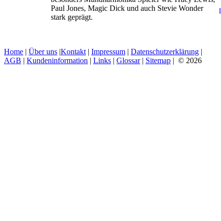
Paul Jones, Magic Dick und auch Stevie Wonder
stark geprägt.
Home
|
Über uns
|
Kontakt
|
Impressum
|
Datenschutzerklärung
|
AGB
|
Kundeninformation
|
Links
|
Glossar
|
Sitemap
| © 2026