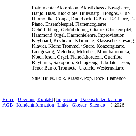
Instrumente:
Akkordeon, Akustikbass / Bassgitarre,
Banjo, Bass, Blockflöte, Bluesharp , Bongos, Club-
Harmonika, Conga, Dudelsack, E-Bass, E-Gitarre, E-
Piano, Ensemblespiel, Flamencogitarre,
Gehörbildung, Gehörbildung, Gitarre, Glockenspiel,
Hammond-Orgel, Harmonielehre, Improvisation,
Keyboard, Keyboard, Klarinette, Klassischer Gesang,
Klavier, Kleine Trommel / Snare, Konzertgitarre,
Liedgesang, Melodica, Melodica, Mundharmonika,
Noten lesen, Orgel, Pianoakkordeon, Querflöte,
Rhythmik, Saxophon, Schlagzeug, Tabulatur lesen,
Tenor Banjo, Trompete, Ukulele, Westerngitarre
Stile:
Blues, Folk, Klassik, Pop, Rock, Flamenco
Home
|
Über uns
|
Kontakt
|
Impressum
|
Datenschutzerklärung
|
AGB
|
Kundeninformation
|
Links
|
Glossar
|
Sitemap
| © 2026