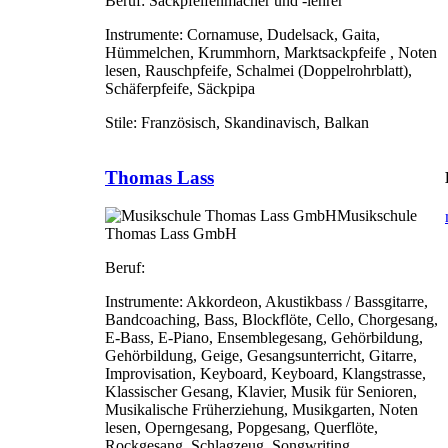
Beruf:
Sackpfeifenmacher und -lehrer
Instrumente:
Cornamuse, Dudelsack, Gaita,
Hümmelchen, Krummhorn, Marktsackpfeife , Noten
lesen, Rauschpfeife, Schalmei (Doppelrohrblatt),
Schäferpfeife, Säckpipa
Stile:
Französisch, Skandinavisch, Balkan
Thomas Lass
Musikschule
Thomas Lass GmbH
Beruf:
Instrumente:
Akkordeon, Akustikbass / Bassgitarre,
Bandcoaching, Bass, Blockflöte, Cello, Chorgesang,
E-Bass, E-Piano, Ensemblegesang, Gehörbildung,
Gehörbildung, Geige, Gesangsunterricht, Gitarre,
Improvisation, Keyboard, Keyboard, Klangstrasse,
Klassischer Gesang, Klavier, Musik für Senioren,
Musikalische Früherziehung, Musikgarten, Noten
lesen, Operngesang, Popgesang, Querflöte,
Rockgesang, Schlagzeug, Songwriting,