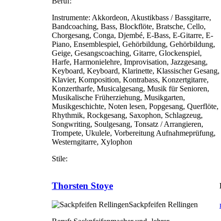
Beruf:
Instrumente:
Akkordeon, Akustikbass / Bassgitarre,
Bandcoaching, Bass, Blockflöte, Bratsche, Cello,
Chorgesang, Conga, Djembé, E-Bass, E-Gitarre, E-
Piano, Ensemblespiel, Gehörbildung, Gehörbildung,
Geige, Gesangscoaching, Gitarre, Glockenspiel,
Harfe, Harmonielehre, Improvisation, Jazzgesang,
Keyboard, Keyboard, Klarinette, Klassischer Gesang,
Klavier, Komposition, Kontrabass, Konzertgitarre,
Konzertharfe, Musicalgesang, Musik für Senioren,
Musikalische Früherziehung, Musikgarten,
Musikgeschichte, Noten lesen, Popgesang, Querflöte,
Rhythmik, Rockgesang, Saxophon, Schlagzeug,
Songwriting, Soulgesang, Tonsatz / Arrangieren,
Trompete, Ukulele, Vorbereitung Aufnahmeprüfung,
Westerngitarre, Xylophon
Stile:
Thorsten Stoye
Sackpfeifen Rellingen