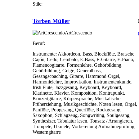
Stile:
Torben Müller
ArtCrescendo
Beruf:
Instrumente:
Akkordeon, Bass, Blockflöte, Bratsche,
Cajón, Cello, Cembalo, E-Bass, E-Gitarre, E-Piano,
Flamencogitarre, Formenlehre, Gehörbildung,
Gehörbildung, Geige, Generalbass,
Gesangscoaching, Gitarre, Hammond-Orgel,
Harmonielehre, Improvisation, Instrumentenkunde,
Irish Flute, Jazzgesang, Keyboard, Keyboard,
Klarinette, Klavier, Komposition, Kontrapunkt,
Konzertgitarre, Körpersprache, Musikalische
Früherziehung, Musikgeschichte, Noten lesen, Orgel,
Panflöte, Popgesang, Querflöte, Rockgesang,
Saxophon, Schlagzeug, Songwriting, Soulgesang,
Synthesizer, Tabulatur lesen, Tonsatz / Arrangieren,
Trompete, Ukulele, Vorbereitung Aufnahmeprüfung,
Westerngitarre