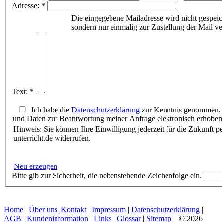
Adresse: *
Die eingegebene Mailadresse wird nicht gespeic
sondern nur einmalig zur Zustellung der Mail v
Text: *
Ich habe die
Datenschutzerklärung
zur Kenntnis genommen. 
und Daten zur Beantwortung meiner Anfrage elektronisch erhoben
Hinweis: Sie können Ihre Einwilligung jederzeit für die Zukunft 
unterricht.de widerrufen.
Neu erzeugen
Bitte gib zur Sicherheit, die nebenstehende Zeichenfolge ein.
Home
|
Über uns
|
Kontakt
|
Impressum
|
Datenschutzerklärung
|
AGB
|
Kundeninformation
|
Links
|
Glossar
|
Sitemap
| © 2026