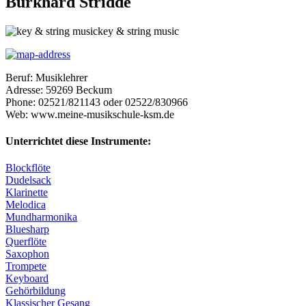
Burkhard Stridde
key & string music
Beruf:
Musiklehrer
Adresse:
59269
Beckum
Phone:
02521/821143 oder 02522/830966
Web:
www.meine-musikschule-ksm.de
Unterrichtet diese Instrumente:
Blockflöte
Dudelsack
Klarinette
Melodica
Mundharmonika
Bluesharp
Querflöte
Saxophon
Trompete
Keyboard
Gehörbildung
Klassischer Gesang