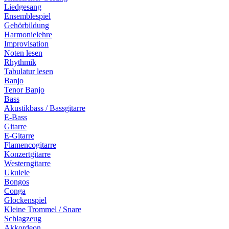
Liedgesang
Ensemblespiel
Gehörbildung
Harmonielehre
Improvisation
Noten lesen
Rhythmik
Tabulatur lesen
Banjo
Tenor Banjo
Bass
Akustikbass / Bassgitarre
E-Bass
Gitarre
E-Gitarre
Flamencogitarre
Konzertgitarre
Westerngitarre
Ukulele
Bongos
Conga
Glockenspiel
Kleine Trommel / Snare
Schlagzeug
Akkordeon