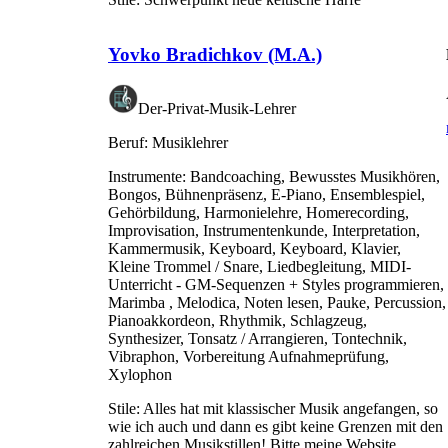
Yovko Bradichkov (M.A.)
Der-Privat-Musik-Lehrer
Beruf:
Musiklehrer
Instrumente:
Bandcoaching, Bewusstes Musikhören,
Bongos, Bühnenpräsenz, E-Piano, Ensemblespiel,
Gehörbildung, Harmonielehre, Homerecording,
Improvisation, Instrumentenkunde, Interpretation,
Kammermusik, Keyboard, Keyboard, Klavier,
Kleine Trommel / Snare, Liedbegleitung, MIDI-
Unterricht - GM-Sequenzen + Styles programmieren,
Marimba , Melodica, Noten lesen, Pauke, Percussion,
Pianoakkordeon, Rhythmik, Schlagzeug,
Synthesizer, Tonsatz / Arrangieren, Tontechnik,
Vibraphon, Vorbereitung Aufnahmeprüfung,
Xylophon
Stile:
Alles hat mit klassischer Musik angefangen, so
wie ich auch und dann es gibt keine Grenzen mit den
zahlreichen Musikstillen! Bitte meine Website