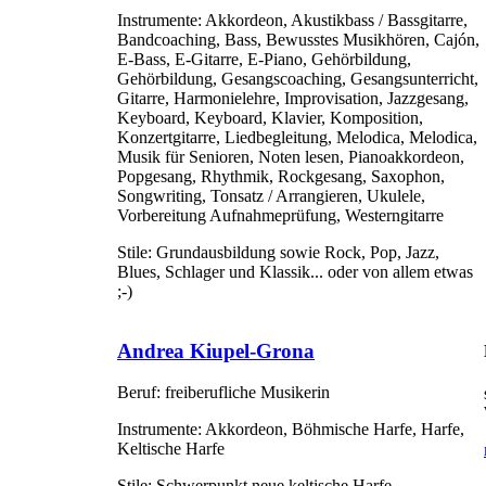
Instrumente:
Akkordeon, Akustikbass / Bassgitarre,
Bandcoaching, Bass, Bewusstes Musikhören, Cajón,
E-Bass, E-Gitarre, E-Piano, Gehörbildung,
Gehörbildung, Gesangscoaching, Gesangsunterricht,
Gitarre, Harmonielehre, Improvisation, Jazzgesang,
Keyboard, Keyboard, Klavier, Komposition,
Konzertgitarre, Liedbegleitung, Melodica, Melodica,
Musik für Senioren, Noten lesen, Pianoakkordeon,
Popgesang, Rhythmik, Rockgesang, Saxophon,
Songwriting, Tonsatz / Arrangieren, Ukulele,
Vorbereitung Aufnahmeprüfung, Westerngitarre
Stile:
Grundausbildung sowie Rock, Pop, Jazz,
Blues, Schlager und Klassik... oder von allem etwas
;-)
Andrea Kiupel-Grona
Beruf:
freiberufliche Musikerin
Instrumente:
Akkordeon, Böhmische Harfe, Harfe,
Keltische Harfe
Stile:
Schwerpunkt neue keltische Harfe