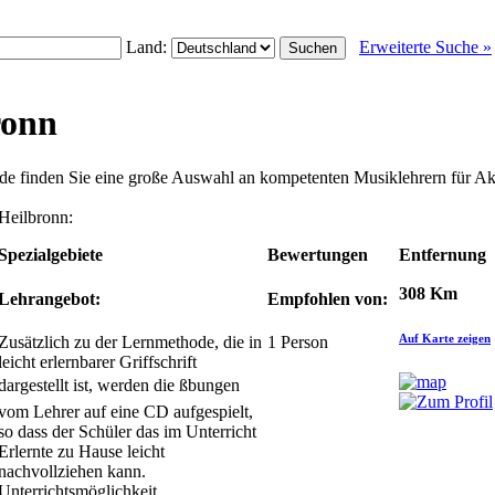
Land:
Erweiterte Suche »
ronn
.de finden Sie eine große Auswahl an kompetenten Musiklehrern für A
 Heilbronn:
Spezialgebiete
Bewertungen
Entfernung
308 Km
Lehrangebot:
Empfohlen von:
Auf Karte zeigen
Zusätzlich zu der Lernmethode, die in
1
Person
leicht erlernbarer Griffschrift
dargestellt ist, werden die ßbungen
vom Lehrer auf eine CD aufgespielt,
so dass der Schüler das im Unterricht
Erlernte zu Hause leicht
nachvollziehen kann.
Unterrichtsmöglichkeit