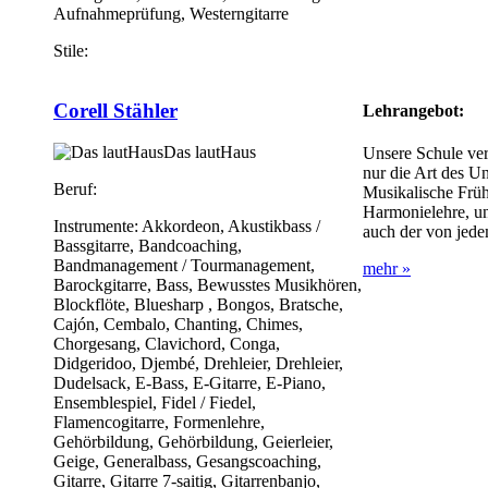
Aufnahmeprüfung, Westerngitarre
Stile:
Corell Stähler
Lehrangebot:
Das lautHaus
Unsere Schule ver
nur die Art des Un
Beruf:
Musikalische Früh
Harmonielehre, und
Instrumente:
Akkordeon, Akustikbass /
auch der von jede
Bassgitarre, Bandcoaching,
Bandmanagement / Tourmanagement,
mehr »
Barockgitarre, Bass, Bewusstes Musikhören,
Blockflöte, Bluesharp , Bongos, Bratsche,
Cajón, Cembalo, Chanting, Chimes,
Chorgesang, Clavichord, Conga,
Didgeridoo, Djembé, Drehleier, Drehleier,
Dudelsack, E-Bass, E-Gitarre, E-Piano,
Ensemblespiel, Fidel / Fiedel,
Flamencogitarre, Formenlehre,
Gehörbildung, Gehörbildung, Geierleier,
Geige, Generalbass, Gesangscoaching,
Gitarre, Gitarre 7-saitig, Gitarrenbanjo,