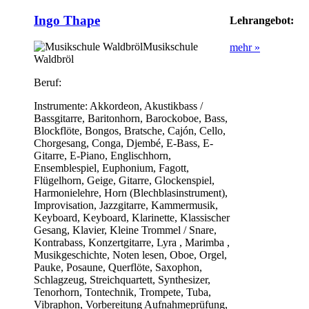
Ingo Thape
Lehrangebot:
Musikschule
mehr »
Waldbröl
Beruf:
Instrumente:
Akkordeon, Akustikbass /
Bassgitarre, Baritonhorn, Barockoboe, Bass,
Blockflöte, Bongos, Bratsche, Cajón, Cello,
Chorgesang, Conga, Djembé, E-Bass, E-
Gitarre, E-Piano, Englischhorn,
Ensemblespiel, Euphonium, Fagott,
Flügelhorn, Geige, Gitarre, Glockenspiel,
Harmonielehre, Horn (Blechblasinstrument),
Improvisation, Jazzgitarre, Kammermusik,
Keyboard, Keyboard, Klarinette, Klassischer
Gesang, Klavier, Kleine Trommel / Snare,
Kontrabass, Konzertgitarre, Lyra , Marimba ,
Musikgeschichte, Noten lesen, Oboe, Orgel,
Pauke, Posaune, Querflöte, Saxophon,
Schlagzeug, Streichquartett, Synthesizer,
Tenorhorn, Tontechnik, Trompete, Tuba,
Vibraphon, Vorbereitung Aufnahmeprüfung,