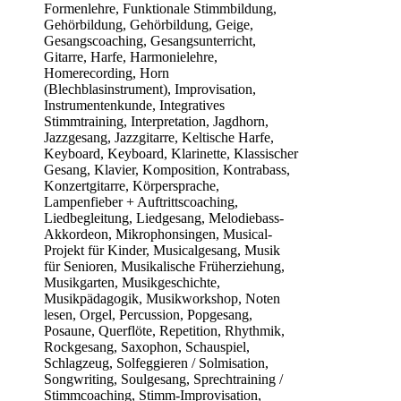
Formenlehre, Funktionale Stimmbildung,
Gehörbildung, Gehörbildung, Geige,
Gesangscoaching, Gesangsunterricht,
Gitarre, Harfe, Harmonielehre,
Homerecording, Horn
(Blechblasinstrument), Improvisation,
Instrumentenkunde, Integratives
Stimmtraining, Interpretation, Jagdhorn,
Jazzgesang, Jazzgitarre, Keltische Harfe,
Keyboard, Keyboard, Klarinette, Klassischer
Gesang, Klavier, Komposition, Kontrabass,
Konzertgitarre, Körpersprache,
Lampenfieber + Auftrittscoaching,
Liedbegleitung, Liedgesang, Melodiebass-
Akkordeon, Mikrophonsingen, Musical-
Projekt für Kinder, Musicalgesang, Musik
für Senioren, Musikalische Früherziehung,
Musikgarten, Musikgeschichte,
Musikpädagogik, Musikworkshop, Noten
lesen, Orgel, Percussion, Popgesang,
Posaune, Querflöte, Repetition, Rhythmik,
Rockgesang, Saxophon, Schauspiel,
Schlagzeug, Solfeggieren / Solmisation,
Songwriting, Soulgesang, Sprechtraining /
Stimmcoaching, Stimm-Improvisation,