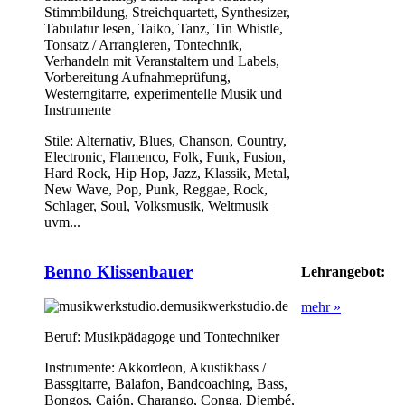
Stimmbildung, Streichquartett, Synthesizer,
Tabulatur lesen, Taiko, Tanz, Tin Whistle,
Tonsatz / Arrangieren, Tontechnik,
Verhandeln mit Veranstaltern und Labels,
Vorbereitung Aufnahmeprüfung,
Westerngitarre, experimentelle Musik und
Instrumente
Stile:
Alternativ, Blues, Chanson, Country,
Electronic, Flamenco, Folk, Funk, Fusion,
Hard Rock, Hip Hop, Jazz, Klassik, Metal,
New Wave, Pop, Punk, Reggae, Rock,
Schlager, Soul, Volksmusik, Weltmusik
uvm...
Benno Klissenbauer
Lehrangebot:
musikwerkstudio.de
mehr »
Beruf:
Musikpädagoge und Tontechniker
Instrumente:
Akkordeon, Akustikbass /
Bassgitarre, Balafon, Bandcoaching, Bass,
Bongos, Cajón, Charango, Conga, Djembé,