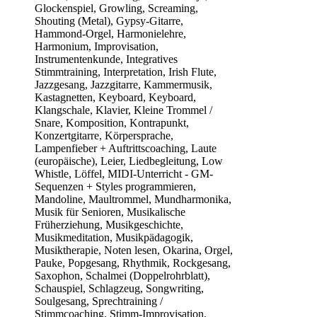
Glockenspiel, Growling, Screaming,
Shouting (Metal), Gypsy-Gitarre,
Hammond-Orgel, Harmonielehre,
Harmonium, Improvisation,
Instrumentenkunde, Integratives
Stimmtraining, Interpretation, Irish Flute,
Jazzgesang, Jazzgitarre, Kammermusik,
Kastagnetten, Keyboard, Keyboard,
Klangschale, Klavier, Kleine Trommel /
Snare, Komposition, Kontrapunkt,
Konzertgitarre, Körpersprache,
Lampenfieber + Auftrittscoaching, Laute
(europäische), Leier, Liedbegleitung, Low
Whistle, Löffel, MIDI-Unterricht - GM-
Sequenzen + Styles programmieren,
Mandoline, Maultrommel, Mundharmonika,
Musik für Senioren, Musikalische
Früherziehung, Musikgeschichte,
Musikmeditation, Musikpädagogik,
Musiktherapie, Noten lesen, Okarina, Orgel,
Pauke, Popgesang, Rhythmik, Rockgesang,
Saxophon, Schalmei (Doppelrohrblatt),
Schauspiel, Schlagzeug, Songwriting,
Soulgesang, Sprechtraining /
Stimmcoaching, Stimm-Improvisation,