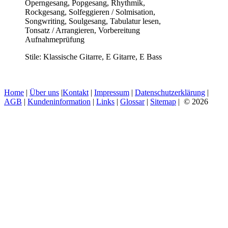
Operngesang, Popgesang, Rhythmik,
Rockgesang, Solfeggieren / Solmisation,
Songwriting, Soulgesang, Tabulatur lesen,
Tonsatz / Arrangieren, Vorbereitung
Aufnahmeprüfung
Stile:
Klassische Gitarre, E Gitarre, E Bass
Home
|
Über uns
|
Kontakt
|
Impressum
|
Datenschutzerklärung
|
AGB
|
Kundeninformation
|
Links
|
Glossar
|
Sitemap
| © 2026