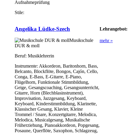
Aufnahmeprüfung
Stile:
Angelika Lüdke-Szech
Lehrangebot:
Musikschule
mehr »
DUR & moll
Beruf:
Musiklehrerin
Instrumente:
Akkordeon, Baritonhorn, Bass,
Belcanto, Blockflöte, Bongos, Cajón, Cello,
Conga, E-Bass, E-Gitarre, E-Piano,
Flügelhorn, Funktionale Stimmbildung,
Geige, Gesangscoaching, Gesangsunterricht,
Gitarre, Horn (Blechblasinstrument),
Improvisation, Jazzgesang, Keyboard,
Keyboard, Kinderstimmbildung, Klarinette,
Klassischer Gesang, Klavier, Kleine
Trommel / Snare, Konzertgitarre, Melodica,
Melodica, Musicalgesang, Musikalische
Früherziehung, Pianoakkordeon, Popgesang,
Posaune, Querflöte, Saxophon, Schlagzeug,