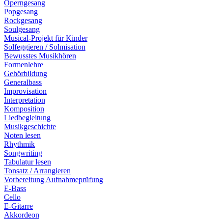
Operngesang
Popgesang
Rockgesang
Soulgesang
Musical-Projekt für Kinder
Solfeggieren / Solmisation
Bewusstes Musikhören
Formenlehre
Gehörbildung
Generalbass
Improvisation
Interpretation
Komposition
Liedbegleitung
Musikgeschichte
Noten lesen
Rhythmik
Songwriting
Tabulatur lesen
Tonsatz / Arrangieren
Vorbereitung Aufnahmeprüfung
E-Bass
Cello
E-Gitarre
Akkordeon