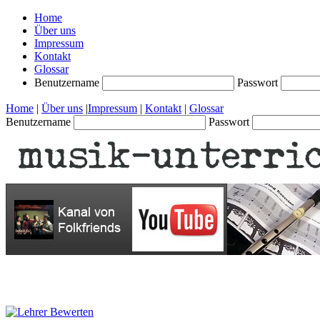
Home
Über uns
Impressum
Kontakt
Glossar
Benutzername
Passwort
Home
|
Über uns
|
Impressum
|
Kontakt
|
Glossar
Benutzername
Passwort