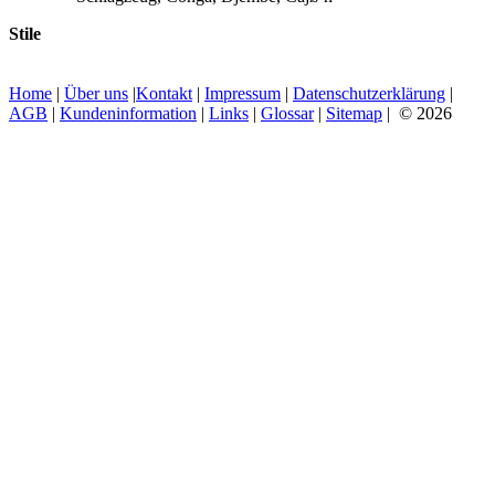
Stile
Home
|
Über uns
|
Kontakt
|
Impressum
|
Datenschutzerklärung
|
AGB
|
Kundeninformation
|
Links
|
Glossar
|
Sitemap
| © 2026