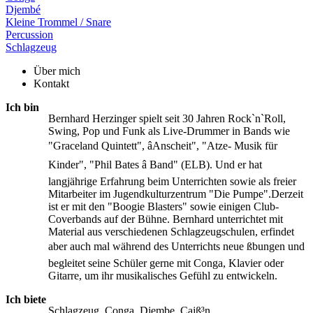
Djembé
Kleine Trommel / Snare
Percussion
Schlagzeug
Über mich
Kontakt
Ich bin
Bernhard Herzinger spielt seit 30 Jahren Rock`n`Roll,
Swing, Pop und Funk als Live-Drummer in Bands wie
"Graceland Quintett", âAnscheit", "Atze- Musik für
Kinder", "Phil Bates â Band" (ELB). Und er hat
langjährige Erfahrung beim Unterrichten sowie als freier
Mitarbeiter im Jugendkulturzentrum "Die Pumpe".Derzeit
ist er mit den "Boogie Blasters" sowie einigen Club-
Coverbands auf der Bühne. Bernhard unterrichtet mit
Material aus verschiedenen Schlagzeugschulen, erfindet
aber auch mal während des Unterrichts neue ßbungen und
begleitet seine Schüler gerne mit Conga, Klavier oder
Gitarre, um ihr musikalisches Gefühl zu entwickeln.
Ich biete
Schlagzeug, Conga, Djembe, Cajß³n