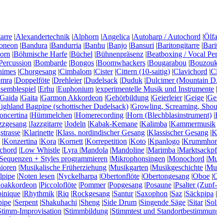
arre
|
Alexandertechnik
|
Alphorn
|
Angelica
|
Autoharp / Autochord
|
Ölfa
oneon
|
Bandura
|
Bandurria
|
Banhu
|
Banjo
|
Bansuri
|
Baritongitarre
|
Bari
horn
|
Böhmische Harfe
|
Büchel
|
Bühnenpräsenz
|
Beatboxing / Vocal Pe
Percussion
|
Bombarde
|
Bongos
|
Boomwhackers
|
Bougarabou
|
Bouzouki
himes
|
Chorgesang
|
Cimbalom
|
Cister
|
Cittern (10-saitig)
|
Clavichord
|
C
mra
|
Doppelföte
|
Drehleier
|
Dudelsack
|
Duduk
|
Dulcimer (Mountain D.
semblespiel
|
Erhu
|
Euphonium
|
experimentelle Musik und Instrumente
Gaida
|
Gaita
|
Garmon Akkordeon
|
Gehörbildung
|
Geierleier
|
Geige
|
Ge
ighland Bagpipe (schottischer Dudelsack)
|
Growling, Screaming, Shou
ncertina
|
Hümmelchen
|
Homerecording
|
Horn (Blechblasinstrument)
|
zzgesang
|
Jazzgitarre
|
Jodeln
|
Kabak-Kemane
|
Kalimba
|
Kammermusik
strasse
|
Klarinette
|
Klass. nordindischer Gesang
|
Klassischer Gesang
|
K
|
Konzertina
|
Kora
|
Kornett
|
Korrepetition
|
Koto
|
Kpanlogo
|
Krummhor
chord
|
Low Whistle
|
Lyra
|
Mandola
|
Mandoline
|
Marimba
|
Marktsackpf
Sequenzen + Styles programmieren
|
Mikrophonsingen
|
Monochord
|
Mu
nioren
|
Musikalische Früherziehung
|
Musikgarten
|
Musikgeschichte
|
Mus
lpipe
|
Noten lesen
|
Nyckelharpa
|
Obertonflöte
|
Obertongesang
|
Oboe
|
O
noakkordeon
|
Piccoloflöte
|
Pommer
|
Popgesang
|
Posaune
|
Psalter (Zupf-
inique
|
Rhythmik
|
Riq
|
Rockgesang
|
Santur
|
Saxophon
|
Saz
|
Säckpipa
|
pipe
|
Serpent
|
Shakuhachi
|
Sheng
|
Side Drum
|
Singende Säge
|
Sitar
|
Sol
Stimm-Improvisation
|
Stimmbildung
|
Stimmtest und Standortbestimmun