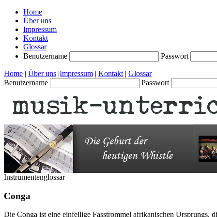
Home
Über uns
Impressum
Kontakt
Glossar
Benutzername
Passwort
Home
|
Über uns
|
Impressum
|
Kontakt
|
Glossar
Benutzername
Passwort
Instrumentenglossar
Conga
Die Conga ist eine einfellige Fasstrommel afrikanischen Ursprungs, d