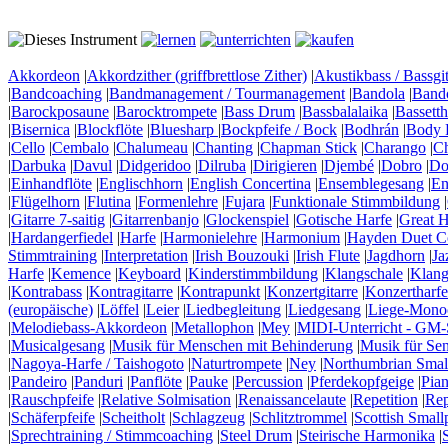
Akkordeon
|
Akkordzither (griffbrettlose Zither)
|
Akustikbass / Bassgit
|
Bandcoaching
|
Bandmanagement / Tourmanagement
|
Bandola
|
Band
|
Barockposaune
|
Barocktrompete
|
Bass Drum
|
Bassbalalaika
|
Bassett
|
Bisernica
|
Blockflöte
|
Bluesharp
|
Bockpfeife / Bock
|
Bodhrán
|
Body 
|
Cello
|
Cembalo
|
Chalumeau
|
Chanting
|
Chapman Stick
|
Charango
|
C
|
Darbuka
|
Davul
|
Didgeridoo
|
Dilruba
|
Dirigieren
|
Djembé
|
Dobro
|
Do
|
Einhandflöte
|
Englischhorn
|
English Concertina
|
Ensemblegesang
|
En
|
Flügelhorn
|
Flutina
|
Formenlehre
|
Fujara
|
Funktionale Stimmbildung
|
|
Gitarre 7-saitig
|
Gitarrenbanjo
|
Glockenspiel
|
Gotische Harfe
|
Great H
|
Hardangerfiedel
|
Harfe
|
Harmonielehre
|
Harmonium
|
Hayden Duet Co
Stimmtraining
|
Interpretation
|
Irish Bouzouki
|
Irish Flute
|
Jagdhorn
|
Ja
Harfe
|
Kemence
|
Keyboard
|
Kinderstimmbildung
|
Klangschale
|
Klang
|
Kontrabass
|
Kontragitarre
|
Kontrapunkt
|
Konzertgitarre
|
Konzertharfe
(europäische)
|
Löffel
|
Leier
|
Liedbegleitung
|
Liedgesang
|
Liege-Mono
|
Melodiebass-Akkordeon
|
Metallophon
|
Mey
|
MIDI-Unterricht - GM-
|
Musicalgesang
|
Musik für Menschen mit Behinderung
|
Musik für Se
|
Nagoya-Harfe / Taishogoto
|
Naturtrompete
|
Ney
|
Northumbrian Smal
|
Pandeiro
|
Panduri
|
Panflöte
|
Pauke
|
Percussion
|
Pferdekopfgeige
|
Pia
|
Rauschpfeife
|
Relative Solmisation
|
Renaissancelaute
|
Repetition
|
Rep
|
Schäferpfeife
|
Scheitholt
|
Schlagzeug
|
Schlitztrommel
|
Scottish Small
|
Sprechtraining / Stimmcoaching
|
Steel Drum
|
Steirische Harmonika
|