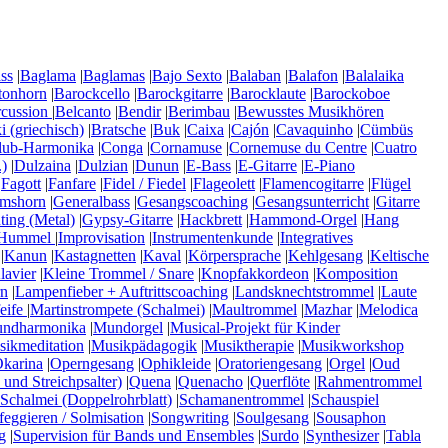
ss
|
Baglama
|
Baglamas
|
Bajo Sexto
|
Balaban
|
Balafon
|
Balalaika
tonhorn
|
Barockcello
|
Barockgitarre
|
Barocklaute
|
Barockoboe
rcussion
|
Belcanto
|
Bendir
|
Berimbau
|
Bewusstes Musikhören
 (griechisch)
|
Bratsche
|
Buk
|
Caixa
|
Cajón
|
Cavaquinho
|
Cümbüs
lub-Harmonika
|
Conga
|
Cornamuse
|
Cornemuse du Centre
|
Cuatro
)
|
Dulzaina
|
Dulzian
|
Dunun
|
E-Bass
|
E-Gitarre
|
E-Piano
|
Fagott
|
Fanfare
|
Fidel / Fiedel
|
Flageolett
|
Flamencogitarre
|
Flügel
mshorn
|
Generalbass
|
Gesangscoaching
|
Gesangsunterricht
|
Gitarre
ting (Metal)
|
Gypsy-Gitarre
|
Hackbrett
|
Hammond-Orgel
|
Hang
Hummel
|
Improvisation
|
Instrumentenkunde
|
Integratives
|
Kanun
|
Kastagnetten
|
Kaval
|
Körpersprache
|
Kehlgesang
|
Keltische
lavier
|
Kleine Trommel / Snare
|
Knopfakkordeon
|
Komposition
n
|
Lampenfieber + Auftrittscoaching
|
Landsknechtstrommel
|
Laute
eife
|
Martinstrompete (Schalmei)
|
Maultrommel
|
Mazhar
|
Melodica
ndharmonika
|
Mundorgel
|
Musical-Projekt für Kinder
ikmeditation
|
Musikpädagogik
|
Musiktherapie
|
Musikworkshop
karina
|
Operngesang
|
Ophikleide
|
Oratoriengesang
|
Orgel
|
Oud
 und Streichpsalter)
|
Quena
|
Quenacho
|
Querflöte
|
Rahmentrommel
Schalmei (Doppelrohrblatt)
|
Schamanentrommel
|
Schauspiel
feggieren / Solmisation
|
Songwriting
|
Soulgesang
|
Sousaphon
g
|
Supervision für Bands und Ensembles
|
Surdo
|
Synthesizer
|
Tabla