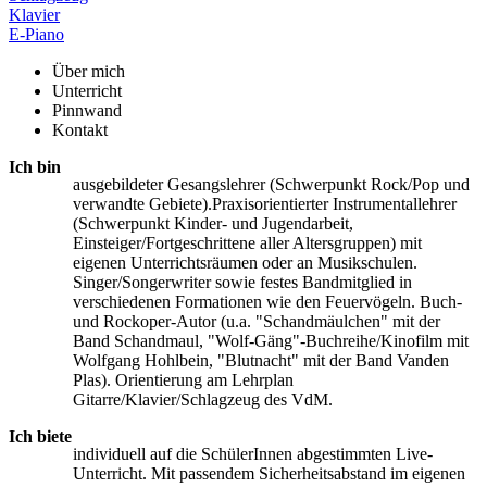
Klavier
E-Piano
Über mich
Unterricht
Pinnwand
Kontakt
Ich bin
ausgebildeter Gesangslehrer (Schwerpunkt Rock/Pop und
verwandte Gebiete).Praxisorientierter Instrumentallehrer
(Schwerpunkt Kinder- und Jugendarbeit,
Einsteiger/Fortgeschrittene aller Altersgruppen) mit
eigenen Unterrichtsräumen oder an Musikschulen.
Singer/Songerwriter sowie festes Bandmitglied in
verschiedenen Formationen wie den Feuervögeln. Buch-
und Rockoper-Autor (u.a. "Schandmäulchen" mit der
Band Schandmaul, "Wolf-Gäng"-Buchreihe/Kinofilm mit
Wolfgang Hohlbein, "Blutnacht" mit der Band Vanden
Plas). Orientierung am Lehrplan
Gitarre/Klavier/Schlagzeug des VdM.
Ich biete
individuell auf die SchülerInnen abgestimmten Live-
Unterricht. Mit passendem Sicherheitsabstand im eigenen