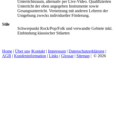
Unterrichtsraum, alternativ per Live-Video. Qualifizierten
Unterricht der oben angegeben Instrumente sowie
Gesangsunterricht. Vernetzung mit anderen Lehrern der
Umgebung zwecks individueller Förderung.
Stile
Schwerpunkt Rock/Pop/Folk und verwandte Gebiete inkl.
Einbindung klassischer Stilarten
Home
|
Über uns
|
Kontakt
|
Impressum
|
Datenschutzerklärung
|
AGB
|
Kundeninformation
|
Links
|
Glossar
|
Sitemap
| © 2026