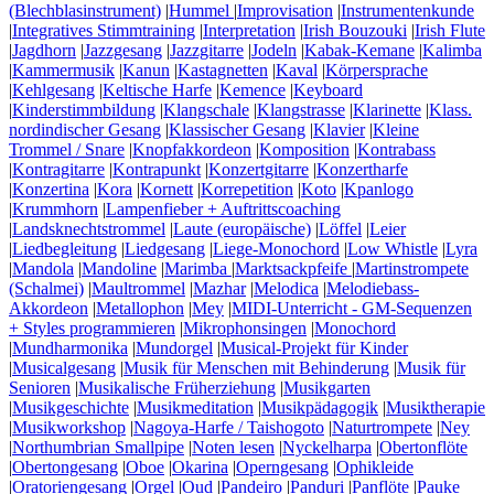
(Blechblasinstrument)
|
Hummel
|
Improvisation
|
Instrumentenkunde
|
Integratives Stimmtraining
|
Interpretation
|
Irish Bouzouki
|
Irish Flute
|
Jagdhorn
|
Jazzgesang
|
Jazzgitarre
|
Jodeln
|
Kabak-Kemane
|
Kalimba
|
Kammermusik
|
Kanun
|
Kastagnetten
|
Kaval
|
Körpersprache
|
Kehlgesang
|
Keltische Harfe
|
Kemence
|
Keyboard
|
Kinderstimmbildung
|
Klangschale
|
Klangstrasse
|
Klarinette
|
Klass.
nordindischer Gesang
|
Klassischer Gesang
|
Klavier
|
Kleine
Trommel / Snare
|
Knopfakkordeon
|
Komposition
|
Kontrabass
|
Kontragitarre
|
Kontrapunkt
|
Konzertgitarre
|
Konzertharfe
|
Konzertina
|
Kora
|
Kornett
|
Korrepetition
|
Koto
|
Kpanlogo
|
Krummhorn
|
Lampenfieber + Auftrittscoaching
|
Landsknechtstrommel
|
Laute (europäische)
|
Löffel
|
Leier
|
Liedbegleitung
|
Liedgesang
|
Liege-Monochord
|
Low Whistle
|
Lyra
|
Mandola
|
Mandoline
|
Marimba
|
Marktsackpfeife
|
Martinstrompete
(Schalmei)
|
Maultrommel
|
Mazhar
|
Melodica
|
Melodiebass-
Akkordeon
|
Metallophon
|
Mey
|
MIDI-Unterricht - GM-Sequenzen
+ Styles programmieren
|
Mikrophonsingen
|
Monochord
|
Mundharmonika
|
Mundorgel
|
Musical-Projekt für Kinder
|
Musicalgesang
|
Musik für Menschen mit Behinderung
|
Musik für
Senioren
|
Musikalische Früherziehung
|
Musikgarten
|
Musikgeschichte
|
Musikmeditation
|
Musikpädagogik
|
Musiktherapie
|
Musikworkshop
|
Nagoya-Harfe / Taishogoto
|
Naturtrompete
|
Ney
|
Northumbrian Smallpipe
|
Noten lesen
|
Nyckelharpa
|
Obertonflöte
|
Obertongesang
|
Oboe
|
Okarina
|
Operngesang
|
Ophikleide
|
Oratoriengesang
|
Orgel
|
Oud
|
Pandeiro
|
Panduri
|
Panflöte
|
Pauke