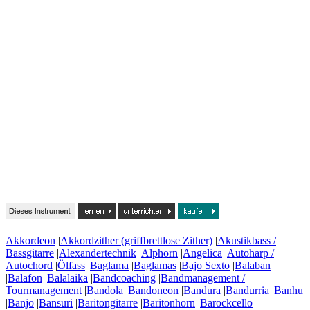
Akkordeon
|
Akkordzither (griffbrettlose Zither)
|
Akustikbass /
Bassgitarre
|
Alexandertechnik
|
Alphorn
|
Angelica
|
Autoharp /
Autochord
|
Ölfass
|
Baglama
|
Baglamas
|
Bajo Sexto
|
Balaban
|
Balafon
|
Balalaika
|
Bandcoaching
|
Bandmanagement /
Tourmanagement
|
Bandola
|
Bandoneon
|
Bandura
|
Bandurria
|
Banhu
|
Banjo
|
Bansuri
|
Baritongitarre
|
Baritonhorn
|
Barockcello