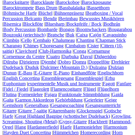
|
Barockgitarre
|
Barocklaute
|
Barockoboe
|
Barockposaune
|
Barocktrompete
|
Bass Drum
|
Bassbalalaika
|
Bassetthorn
|
Böhmische Harfe
|
Büchel
|
Bühnenpräsenz
|
Beatboxing / Vocal
Percussion
|
Belcanto
|
Bendir
|
Berimbau
|
Bewusstes Musikhören
|
Bisernica
|
Blockflöte
|
Bluesharp
|
Bockpfeife / Bock
|
Bodhrán
|
Body Percussion
|
Bombarde
|
Bongos
|
Boomwhackers
|
Bougarabou
|
Bouzouki (griechisch)
|
Bratsche
|
Buk
|
Caixa
|
Cajón
|
Cavaquinho
|
Cümbüs
|
Cello
|
Cembalo
|
Chalumeau
|
Chanting
|
Chapman Stick
|
Charango
|
Chimes
|
Chorgesang
|
Cimbalom
|
Cister
|
Cittern (10-
saitig)
|
Clavichord
|
Club-Harmonika
|
Conga
|
Cornamuse
|
Cornemuse du Centre
|
Cuatro
|
Darbuka
|
Davul
|
Didgeridoo
|
Dilruba
|
Dirigieren
|
Djembé
|
Dobro
|
Domra
|
Doppelföte
|
Drehleier
|
Dudelsack
|
Duduk
|
Dulcimer (Mountain D.)
|
Dulzaina
|
Dulzian
|
Dunun
|
E-Bass
|
E-Gitarre
|
E-Piano
|
Einhandflöte
|
Englischhorn
|
English Concertina
|
Ensemblegesang
|
Ensemblespiel
|
Erhu
|
Euphonium
|
experimentelle Musik und Instrumente
|
Fagott
|
Fanfare
|
Fidel / Fiedel
|
Flageolett
|
Flamencogitarre
|
Flügel
|
Flügelhorn
|
Flutina
|
Formenlehre
|
Fujara
|
Funktionale Stimmbildung
|
Gaida
|
Gaita
|
Garmon Akkordeon
|
Gehörbildung
|
Geierleier
|
Geige
|
Gemshorn
|
Generalbass
|
Gesangscoaching
|
Gesangsunterricht
|
Gitarre
|
Gitarre 7-saitig
|
Gitarrenbanjo
|
Glockenspiel
|
Gotische
Harfe
|
Great Highland Bagpipe (schottischer Dudelsack)
|
Growling,
Screaming, Shouting (Metal)
|
Gypsy-Gitarre
|
Hackbrett
|
Hammond-
Orgel
|
Hang
|
Hardangerfiedel
|
Harfe
|
Harmonielehre
|
Harmonium
|
Hayden Duet Concertina
|
Hümmelchen
|
Homerecording
|
Horn