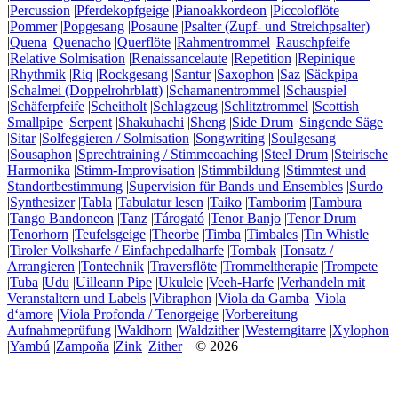
|
Percussion
|
Pferdekopfgeige
|
Pianoakkordeon
|
Piccoloflöte
|
Pommer
|
Popgesang
|
Posaune
|
Psalter (Zupf- und Streichpsalter)
|
Quena
|
Quenacho
|
Querflöte
|
Rahmentrommel
|
Rauschpfeife
|
Relative Solmisation
|
Renaissancelaute
|
Repetition
|
Repinique
|
Rhythmik
|
Riq
|
Rockgesang
|
Santur
|
Saxophon
|
Saz
|
Säckpipa
|
Schalmei (Doppelrohrblatt)
|
Schamanentrommel
|
Schauspiel
|
Schäferpfeife
|
Scheitholt
|
Schlagzeug
|
Schlitztrommel
|
Scottish
Smallpipe
|
Serpent
|
Shakuhachi
|
Sheng
|
Side Drum
|
Singende Säge
|
Sitar
|
Solfeggieren / Solmisation
|
Songwriting
|
Soulgesang
|
Sousaphon
|
Sprechtraining / Stimmcoaching
|
Steel Drum
|
Steirische
Harmonika
|
Stimm-Improvisation
|
Stimmbildung
|
Stimmtest und
Standortbestimmung
|
Supervision für Bands und Ensembles
|
Surdo
|
Synthesizer
|
Tabla
|
Tabulatur lesen
|
Taiko
|
Tamborim
|
Tambura
|
Tango Bandoneon
|
Tanz
|
Tárogató
|
Tenor Banjo
|
Tenor Drum
|
Tenorhorn
|
Teufelsgeige
|
Theorbe
|
Timba
|
Timbales
|
Tin Whistle
|
Tiroler Volksharfe / Einfachpedalharfe
|
Tombak
|
Tonsatz /
Arrangieren
|
Tontechnik
|
Traversflöte
|
Trommeltherapie
|
Trompete
|
Tuba
|
Udu
|
Uilleann Pipe
|
Ukulele
|
Veeh-Harfe
|
Verhandeln mit
Veranstaltern und Labels
|
Vibraphon
|
Viola da Gamba
|
Viola
d‘amore
|
Viola Profonda / Tenorgeige
|
Vorbereitung
Aufnahmeprüfung
|
Waldhorn
|
Waldzither
|
Westerngitarre
|
Xylophon
|
Yambú
|
Zampoña
|
Zink
|
Zither
| © 2026