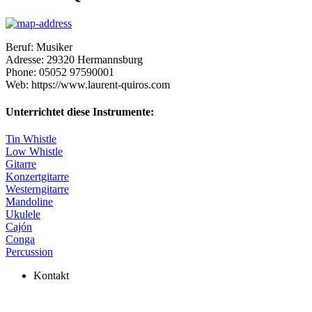
Beruf:
Musiker
Adresse:
29320
Hermannsburg
Phone:
05052 97590001
Web:
https://www.laurent-quiros.com
Unterrichtet diese Instrumente:
Tin Whistle
Low Whistle
Gitarre
Konzertgitarre
Westerngitarre
Mandoline
Ukulele
Cajón
Conga
Percussion
Kontakt