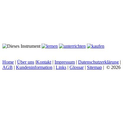
Home
|
Über uns
|
Kontakt
|
Impressum
|
Datenschutzerklärung
|
AGB
|
Kundeninformation
|
Links
|
Glossar
|
Sitemap
| © 2026