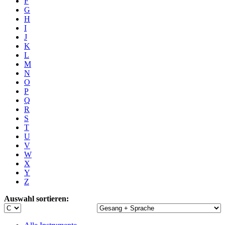
F
G
H
I
J
K
L
M
N
O
P
Q
R
S
T
U
V
W
X
Y
Z
Auswahl sortieren: