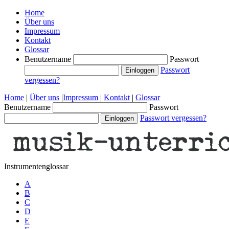
Home
Über uns
Impressum
Kontakt
Glossar
Benutzername
Passwort
Passwort
vergessen?
Home
|
Über uns
|
Impressum
|
Kontakt
|
Glossar
Benutzername
Passwort
Passwort vergessen?
Instrumentenglossar
A
B
C
D
E