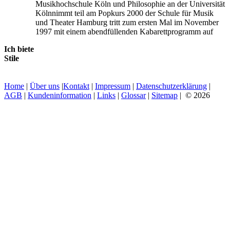
Musikhochschule Köln und Philosophie an der Universität
Kölnnimmt teil am Popkurs 2000 der Schule für Musik
und Theater Hamburg tritt zum ersten Mal im November
1997 mit einem abendfüllenden Kabarettprogramm auf
Ich biete
Stile
Home
|
Über uns
|
Kontakt
|
Impressum
|
Datenschutzerklärung
|
AGB
|
Kundeninformation
|
Links
|
Glossar
|
Sitemap
| © 2026