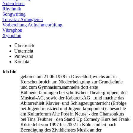
Noten lesen
Rhythmik
Songwriting
Tonsatz / Arrangieren
Vorbereitung Aufnahmeprüfung
Vibraphon
Xylophon
Über mich
Unterricht
Pinnwand
Kontakt
Ich bin
geboren am 21.06.1978 in Düsseldorf,wuchs auf in
Korschenbroich am Niederrhein,ging zur Grundschule
und zum Gymnasium,sammelte dort erste
Bühnenerfahrungen bei schulischen Theatergruppen, der
Musical-AG, sowie der Kabarett-AG ...und machte das
Abiturerhielt Klavier- und Schlagzeugunterricht (Erfolge
bei Jugend musiziert und Jugend komponiert) - besuchte
am Kulturforum Alte Post in Neuss: - den Chansonkurs
bei Tina Teubner - den Stand-Up-Comedy-Kurs bei Frank
Küsterlebt von 1997 bis 2002 in Köln studiert nach
Beendigung des Zivildienstes Musik an der