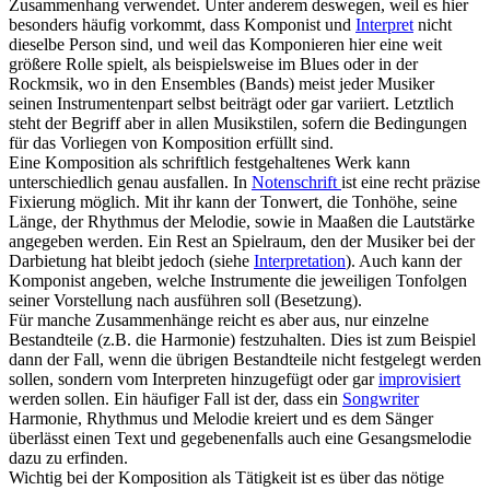
Zusammenhang verwendet. Unter anderem deswegen, weil es hier
besonders häufig vorkommt, dass Komponist und
Interpret
nicht
dieselbe Person sind, und weil das Komponieren hier eine weit
größere Rolle spielt, als beispielsweise im Blues oder in der
Rockmsik, wo in den Ensembles (Bands) meist jeder Musiker
seinen Instrumentenpart selbst beiträgt oder gar variiert. Letztlich
steht der Begriff aber in allen Musikstilen, sofern die Bedingungen
für das Vorliegen von Komposition erfüllt sind.
Eine Komposition als schriftlich festgehaltenes Werk kann
unterschiedlich genau ausfallen. In
Notenschrift
ist eine recht präzise
Fixierung möglich. Mit ihr kann der Tonwert, die Tonhöhe, seine
Länge, der Rhythmus der Melodie, sowie in Maaßen die Lautstärke
angegeben werden. Ein Rest an Spielraum, den der Musiker bei der
Darbietung hat bleibt jedoch (siehe
Interpretation
). Auch kann der
Komponist angeben, welche Instrumente die jeweiligen Tonfolgen
seiner Vorstellung nach ausführen soll (Besetzung).
Für manche Zusammenhänge reicht es aber aus, nur einzelne
Bestandteile (z.B. die Harmonie) festzuhalten. Dies ist zum Beispiel
dann der Fall, wenn die übrigen Bestandteile nicht festgelegt werden
sollen, sondern vom Interpreten hinzugefügt oder gar
improvisiert
werden sollen. Ein häufiger Fall ist der, dass ein
Songwriter
Harmonie, Rhythmus und Melodie kreiert und es dem Sänger
überlässt einen Text und gegebenenfalls auch eine Gesangsmelodie
dazu zu erfinden.
Wichtig bei der Komposition als Tätigkeit ist es über das nötige