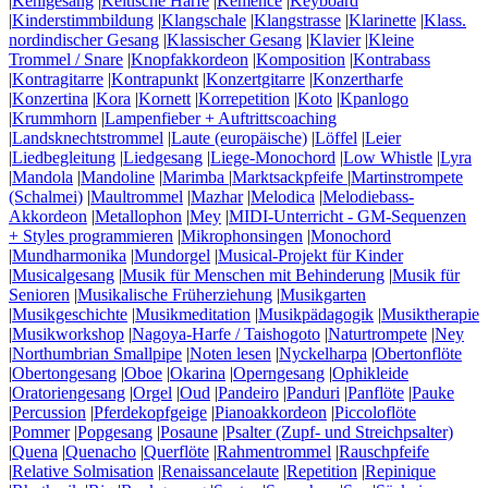
|
Kehlgesang
|
Keltische Harfe
|
Kemence
|
Keyboard
|
Kinderstimmbildung
|
Klangschale
|
Klangstrasse
|
Klarinette
|
Klass.
nordindischer Gesang
|
Klassischer Gesang
|
Klavier
|
Kleine
Trommel / Snare
|
Knopfakkordeon
|
Komposition
|
Kontrabass
|
Kontragitarre
|
Kontrapunkt
|
Konzertgitarre
|
Konzertharfe
|
Konzertina
|
Kora
|
Kornett
|
Korrepetition
|
Koto
|
Kpanlogo
|
Krummhorn
|
Lampenfieber + Auftrittscoaching
|
Landsknechtstrommel
|
Laute (europäische)
|
Löffel
|
Leier
|
Liedbegleitung
|
Liedgesang
|
Liege-Monochord
|
Low Whistle
|
Lyra
|
Mandola
|
Mandoline
|
Marimba
|
Marktsackpfeife
|
Martinstrompete
(Schalmei)
|
Maultrommel
|
Mazhar
|
Melodica
|
Melodiebass-
Akkordeon
|
Metallophon
|
Mey
|
MIDI-Unterricht - GM-Sequenzen
+ Styles programmieren
|
Mikrophonsingen
|
Monochord
|
Mundharmonika
|
Mundorgel
|
Musical-Projekt für Kinder
|
Musicalgesang
|
Musik für Menschen mit Behinderung
|
Musik für
Senioren
|
Musikalische Früherziehung
|
Musikgarten
|
Musikgeschichte
|
Musikmeditation
|
Musikpädagogik
|
Musiktherapie
|
Musikworkshop
|
Nagoya-Harfe / Taishogoto
|
Naturtrompete
|
Ney
|
Northumbrian Smallpipe
|
Noten lesen
|
Nyckelharpa
|
Obertonflöte
|
Obertongesang
|
Oboe
|
Okarina
|
Operngesang
|
Ophikleide
|
Oratoriengesang
|
Orgel
|
Oud
|
Pandeiro
|
Panduri
|
Panflöte
|
Pauke
|
Percussion
|
Pferdekopfgeige
|
Pianoakkordeon
|
Piccoloflöte
|
Pommer
|
Popgesang
|
Posaune
|
Psalter (Zupf- und Streichpsalter)
|
Quena
|
Quenacho
|
Querflöte
|
Rahmentrommel
|
Rauschpfeife
|
Relative Solmisation
|
Renaissancelaute
|
Repetition
|
Repinique