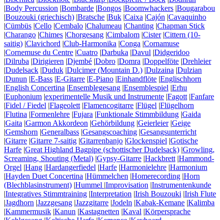
|
Body Percussion
|
Bombarde
|
Bongos
|
Boomwhackers
|
Bougarabou
|
Bouzouki (griechisch)
|
Bratsche
|
Buk
|
Caixa
|
Cajón
|
Cavaquinho
|
Cümbüs
|
Cello
|
Cembalo
|
Chalumeau
|
Chanting
|
Chapman Stick
|
Charango
|
Chimes
|
Chorgesang
|
Cimbalom
|
Cister
|
Cittern (10-
saitig)
|
Clavichord
|
Club-Harmonika
|
Conga
|
Cornamuse
|
Cornemuse du Centre
|
Cuatro
|
Darbuka
|
Davul
|
Didgeridoo
|
Dilruba
|
Dirigieren
|
Djembé
|
Dobro
|
Domra
|
Doppelföte
|
Drehleier
|
Dudelsack
|
Duduk
|
Dulcimer (Mountain D.)
|
Dulzaina
|
Dulzian
|
Dunun
|
E-Bass
|
E-Gitarre
|
E-Piano
|
Einhandflöte
|
Englischhorn
|
English Concertina
|
Ensemblegesang
|
Ensemblespiel
|
Erhu
|
Euphonium
|
experimentelle Musik und Instrumente
|
Fagott
|
Fanfare
|
Fidel / Fiedel
|
Flageolett
|
Flamencogitarre
|
Flügel
|
Flügelhorn
|
Flutina
|
Formenlehre
|
Fujara
|
Funktionale Stimmbildung
|
Gaida
|
Gaita
|
Garmon Akkordeon
|
Gehörbildung
|
Geierleier
|
Geige
|
Gemshorn
|
Generalbass
|
Gesangscoaching
|
Gesangsunterricht
|
Gitarre
|
Gitarre 7-saitig
|
Gitarrenbanjo
|
Glockenspiel
|
Gotische
Harfe
|
Great Highland Bagpipe (schottischer Dudelsack)
|
Growling,
Screaming, Shouting (Metal)
|
Gypsy-Gitarre
|
Hackbrett
|
Hammond-
Orgel
|
Hang
|
Hardangerfiedel
|
Harfe
|
Harmonielehre
|
Harmonium
|
Hayden Duet Concertina
|
Hümmelchen
|
Homerecording
|
Horn
(Blechblasinstrument)
|
Hummel
|
Improvisation
|
Instrumentenkunde
|
Integratives Stimmtraining
|
Interpretation
|
Irish Bouzouki
|
Irish Flute
|
Jagdhorn
|
Jazzgesang
|
Jazzgitarre
|
Jodeln
|
Kabak-Kemane
|
Kalimba
|
Kammermusik
|
Kanun
|
Kastagnetten
|
Kaval
|
Körpersprache