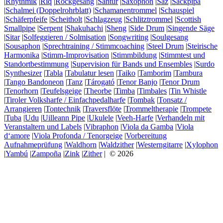
|
Rhythmik
|
Riq
|
Rockgesang
|
Santur
|
Saxophon
|
Saz
|
Säckpipa
|
Schalmei (Doppelrohrblatt)
|
Schamanentrommel
|
Schauspiel
|
Schäferpfeife
|
Scheitholt
|
Schlagzeug
|
Schlitztrommel
|
Scottish
Smallpipe
|
Serpent
|
Shakuhachi
|
Sheng
|
Side Drum
|
Singende Säge
|
Sitar
|
Solfeggieren / Solmisation
|
Songwriting
|
Soulgesang
|
Sousaphon
|
Sprechtraining / Stimmcoaching
|
Steel Drum
|
Steirische
Harmonika
|
Stimm-Improvisation
|
Stimmbildung
|
Stimmtest und
Standortbestimmung
|
Supervision für Bands und Ensembles
|
Surdo
|
Synthesizer
|
Tabla
|
Tabulatur lesen
|
Taiko
|
Tamborim
|
Tambura
|
Tango Bandoneon
|
Tanz
|
Tárogató
|
Tenor Banjo
|
Tenor Drum
|
Tenorhorn
|
Teufelsgeige
|
Theorbe
|
Timba
|
Timbales
|
Tin Whistle
|
Tiroler Volksharfe / Einfachpedalharfe
|
Tombak
|
Tonsatz /
Arrangieren
|
Tontechnik
|
Traversflöte
|
Trommeltherapie
|
Trompete
|
Tuba
|
Udu
|
Uilleann Pipe
|
Ukulele
|
Veeh-Harfe
|
Verhandeln mit
Veranstaltern und Labels
|
Vibraphon
|
Viola da Gamba
|
Viola
d‘amore
|
Viola Profonda / Tenorgeige
|
Vorbereitung
Aufnahmeprüfung
|
Waldhorn
|
Waldzither
|
Westerngitarre
|
Xylophon
|
Yambú
|
Zampoña
|
Zink
|
Zither
| © 2026