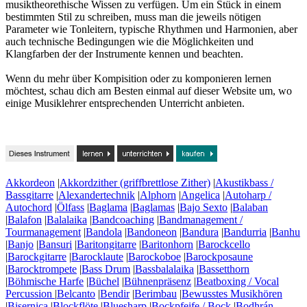
musiktheorethische Wissen zu verfügen. Um ein Stück in einem
bestimmten Stil zu schreiben, muss man die jeweils nötigen
Parameter wie Tonleitern, typische Rhythmen und Harmonien, aber
auch technische Bedingungen wie die Möglichkeiten und
Klangfarben der der Instrumente kennen und beachten.
Wenn du mehr über Kompisition oder zu komponieren lernen
möchtest, schau dich am Besten einmal auf dieser Website um, wo
einige Musiklehrer entsprechenden Unterricht anbieten.
Akkordeon
|
Akkordzither (griffbrettlose Zither)
|
Akustikbass /
Bassgitarre
|
Alexandertechnik
|
Alphorn
|
Angelica
|
Autoharp /
Autochord
|
Ölfass
|
Baglama
|
Baglamas
|
Bajo Sexto
|
Balaban
|
Balafon
|
Balalaika
|
Bandcoaching
|
Bandmanagement /
Tourmanagement
|
Bandola
|
Bandoneon
|
Bandura
|
Bandurria
|
Banhu
|
Banjo
|
Bansuri
|
Baritongitarre
|
Baritonhorn
|
Barockcello
|
Barockgitarre
|
Barocklaute
|
Barockoboe
|
Barockposaune
|
Barocktrompete
|
Bass Drum
|
Bassbalalaika
|
Bassetthorn
|
Böhmische Harfe
|
Büchel
|
Bühnenpräsenz
|
Beatboxing / Vocal
Percussion
|
Belcanto
|
Bendir
|
Berimbau
|
Bewusstes Musikhören
|
Bisernica
|
Blockflöte
|
Bluesharp
|
Bockpfeife / Bock
|
Bodhrán