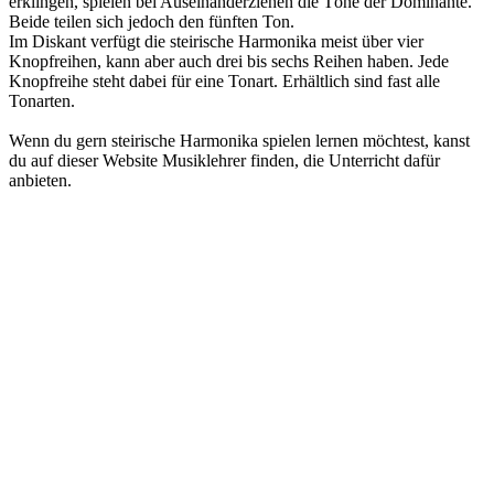
erklingen, spielen bei Auseinanderziehen die Töne der Dominante.
Beide teilen sich jedoch den fünften Ton.
Im Diskant verfügt die steirische Harmonika meist über vier
Knopfreihen, kann aber auch drei bis sechs Reihen haben. Jede
Knopfreihe steht dabei für eine Tonart. Erhältlich sind fast alle
Tonarten.
Wenn du gern steirische Harmonika spielen lernen möchtest, kanst
du auf dieser Website Musiklehrer finden, die Unterricht dafür
anbieten.