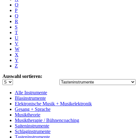
O
P
Q
R
S
T
U
V
W
X
Y
Z
Auswahl sortieren:
Alle Instrumente
Blasinstrumente
Elektronische Musik + Musikelektronik
Gesang + Sprache
Musiktheorie
Musiktherapie / Bühnencoaching
Saiteninstrumente
Schlaginstrumente
Tasteninstrumente