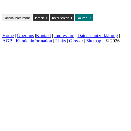
Home
|
Über uns
|
Kontakt
|
Impressum
|
Datenschutzerklärung
|
AGB
|
Kundeninformation
|
Links
|
Glossar
|
Sitemap
| © 2026