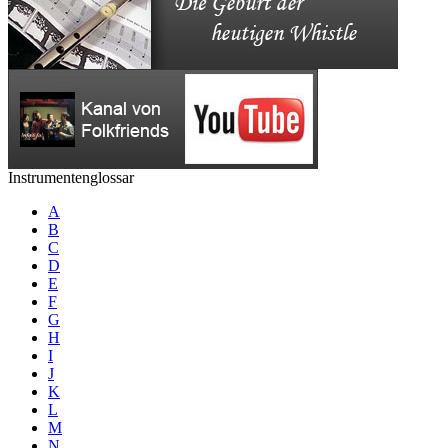
Instrumentenglossar
A
B
C
D
E
F
G
H
I
J
K
L
M
N