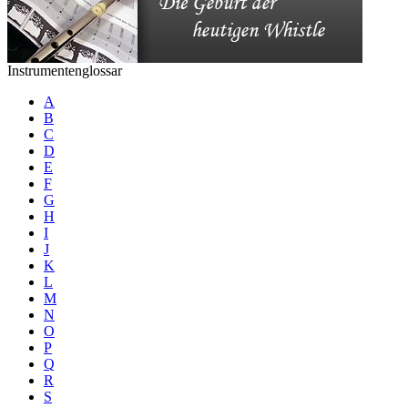
Instrumentenglossar
A
B
C
D
E
F
G
H
I
J
K
L
M
N
O
P
Q
R
S