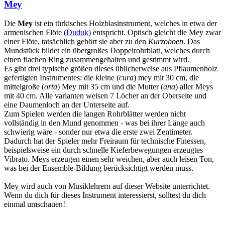
Mey
Die
Mey
ist ein türkisches Holzblasinstrument, welches in etwa der
armenischen Flöte (
Duduk
) entspricht. Optisch gleicht die Mey zwar
einer Flöte, tatsächlich gehört sie aber zu den
Kurzoboen
. Das
Mundstück bildet ein übergroßes Doppelrohrblatt, welches durch
einen flachen Ring zusammengehalten und gestimmt wird.
Es gibt drei typische größen dieses üblicherweise aus Pflaumenholz
gefertigten Instrumentes: die kleine (
cura
) mey mit 30 cm, die
mittelgroße (
orta
) Mey mit 35 cm und die Mutter (
ana
) aller Meys
mit 40 cm. Alle varianten weisen 7 Löcher an der Oberseite und
eine Daumenloch an der Unterseite auf.
Zum Spielen werden die langen Rohrblätter werden nicht
vollständig in den Mund genommen - was bei ihrer Länge auch
schwierig wäre - sonder nur etwa die erste zwei Zentimeter.
Dadurch hat der Spieler mehr Freiraum für technische Finessen,
beispielsweise ein durch schnelle Kieferbewegungen erzeugtes
Vibrato. Meys erzeugen einen sehr weichen, aber auch leisen Ton,
was bei der Ensemble-Bildung berücksichtigt werden muss.
Mey wird auch von Musiklehrern auf dieser Website unterrichtet.
Wenn du dich für dieses Instrument interessierst, solltest du dich
einmal umschauen!