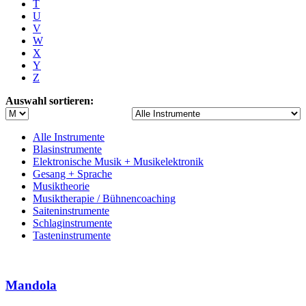
T
U
V
W
X
Y
Z
Auswahl sortieren:
Alle Instrumente
Blasinstrumente
Elektronische Musik + Musikelektronik
Gesang + Sprache
Musiktheorie
Musiktherapie / Bühnencoaching
Saiteninstrumente
Schlaginstrumente
Tasteninstrumente
Mandola