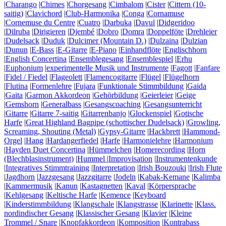
|
Charango
|
Chimes
|
Chorgesang
|
Cimbalom
|
Cister
|
Cittern (10-
saitig)
|
Clavichord
|
Club-Harmonika
|
Conga
|
Cornamuse
|
Cornemuse du Centre
|
Cuatro
|
Darbuka
|
Davul
|
Didgeridoo
|
Dilruba
|
Dirigieren
|
Djembé
|
Dobro
|
Domra
|
Doppelföte
|
Drehleier
|
Dudelsack
|
Duduk
|
Dulcimer (Mountain D.)
|
Dulzaina
|
Dulzian
|
Dunun
|
E-Bass
|
E-Gitarre
|
E-Piano
|
Einhandflöte
|
Englischhorn
|
English Concertina
|
Ensemblegesang
|
Ensemblespiel
|
Erhu
|
Euphonium
|
experimentelle Musik und Instrumente
|
Fagott
|
Fanfare
|
Fidel / Fiedel
|
Flageolett
|
Flamencogitarre
|
Flügel
|
Flügelhorn
|
Flutina
|
Formenlehre
|
Fujara
|
Funktionale Stimmbildung
|
Gaida
|
Gaita
|
Garmon Akkordeon
|
Gehörbildung
|
Geierleier
|
Geige
|
Gemshorn
|
Generalbass
|
Gesangscoaching
|
Gesangsunterricht
|
Gitarre
|
Gitarre 7-saitig
|
Gitarrenbanjo
|
Glockenspiel
|
Gotische
Harfe
|
Great Highland Bagpipe (schottischer Dudelsack)
|
Growling,
Screaming, Shouting (Metal)
|
Gypsy-Gitarre
|
Hackbrett
|
Hammond-
Orgel
|
Hang
|
Hardangerfiedel
|
Harfe
|
Harmonielehre
|
Harmonium
|
Hayden Duet Concertina
|
Hümmelchen
|
Homerecording
|
Horn
(Blechblasinstrument)
|
Hummel
|
Improvisation
|
Instrumentenkunde
|
Integratives Stimmtraining
|
Interpretation
|
Irish Bouzouki
|
Irish Flute
|
Jagdhorn
|
Jazzgesang
|
Jazzgitarre
|
Jodeln
|
Kabak-Kemane
|
Kalimba
|
Kammermusik
|
Kanun
|
Kastagnetten
|
Kaval
|
Körpersprache
|
Kehlgesang
|
Keltische Harfe
|
Kemence
|
Keyboard
|
Kinderstimmbildung
|
Klangschale
|
Klangstrasse
|
Klarinette
|
Klass.
nordindischer Gesang
|
Klassischer Gesang
|
Klavier
|
Kleine
Trommel / Snare
|
Knopfakkordeon
|
Komposition
|
Kontrabass