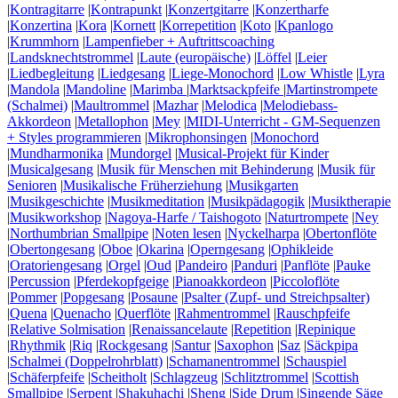
|
Kontragitarre
|
Kontrapunkt
|
Konzertgitarre
|
Konzertharfe
|
Konzertina
|
Kora
|
Kornett
|
Korrepetition
|
Koto
|
Kpanlogo
|
Krummhorn
|
Lampenfieber + Auftrittscoaching
|
Landsknechtstrommel
|
Laute (europäische)
|
Löffel
|
Leier
|
Liedbegleitung
|
Liedgesang
|
Liege-Monochord
|
Low Whistle
|
Lyra
|
Mandola
|
Mandoline
|
Marimba
|
Marktsackpfeife
|
Martinstrompete
(Schalmei)
|
Maultrommel
|
Mazhar
|
Melodica
|
Melodiebass-
Akkordeon
|
Metallophon
|
Mey
|
MIDI-Unterricht - GM-Sequenzen
+ Styles programmieren
|
Mikrophonsingen
|
Monochord
|
Mundharmonika
|
Mundorgel
|
Musical-Projekt für Kinder
|
Musicalgesang
|
Musik für Menschen mit Behinderung
|
Musik für
Senioren
|
Musikalische Früherziehung
|
Musikgarten
|
Musikgeschichte
|
Musikmeditation
|
Musikpädagogik
|
Musiktherapie
|
Musikworkshop
|
Nagoya-Harfe / Taishogoto
|
Naturtrompete
|
Ney
|
Northumbrian Smallpipe
|
Noten lesen
|
Nyckelharpa
|
Obertonflöte
|
Obertongesang
|
Oboe
|
Okarina
|
Operngesang
|
Ophikleide
|
Oratoriengesang
|
Orgel
|
Oud
|
Pandeiro
|
Panduri
|
Panflöte
|
Pauke
|
Percussion
|
Pferdekopfgeige
|
Pianoakkordeon
|
Piccoloflöte
|
Pommer
|
Popgesang
|
Posaune
|
Psalter (Zupf- und Streichpsalter)
|
Quena
|
Quenacho
|
Querflöte
|
Rahmentrommel
|
Rauschpfeife
|
Relative Solmisation
|
Renaissancelaute
|
Repetition
|
Repinique
|
Rhythmik
|
Riq
|
Rockgesang
|
Santur
|
Saxophon
|
Saz
|
Säckpipa
|
Schalmei (Doppelrohrblatt)
|
Schamanentrommel
|
Schauspiel
|
Schäferpfeife
|
Scheitholt
|
Schlagzeug
|
Schlitztrommel
|
Scottish
Smallpipe
|
Serpent
|
Shakuhachi
|
Sheng
|
Side Drum
|
Singende Säge