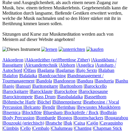
Ruhe und Ausgeglichenheit, als auch einem neuen Zugang zur
Musik, bzw. einem tieferen Musikerlebnis. Gegebenenfalls kann die
Meditation durch langsame, fließende Gestiken erweitert werden,
welche die Musik nachmalen und so den Hörer stärker mit ihr in
Berührung kmmen lassen sollen.
Sitzungen und Kurse zur Musikmeditation werden auch von
Meistern auf dieser Website angeboten!
Akkordeon
|
Akkordzither (griffbrettlose Zither)
|
Akustikbass /
Bassgitarre
|
Alexandertechnik
|
Alphorn
|
Angelica
|
Autoharp /
Autochord
|
Ölfass
|
Baglama
|
Baglamas
|
Bajo Sexto
|
Balaban
|
Balafon
|
Balalaika
|
Bandcoaching
|
Bandmanagement /
Tourmanagement
|
Bandola
|
Bandoneon
|
Bandura
|
Bandurria
|
Banhu
|
Banjo
|
Bansuri
|
Baritongitarre
|
Baritonhorn
|
Barockcello
|
Barockgitarre
|
Barocklaute
|
Barockoboe
|
Barockposaune
|
Barocktrompete
|
Bass Drum
|
Bassbalalaika
|
Bassetthorn
|
Böhmische Harfe
|
Büchel
|
Bühnenpräsenz
|
Beatboxing / Vocal
Percussion
|
Belcanto
|
Bendir
|
Berimbau
|
Bewusstes Musikhören
|
Bisernica
|
Blockflöte
|
Bluesharp
|
Bockpfeife / Bock
|
Bodhrán
|
Body Percussion
|
Bombarde
|
Bongos
|
Boomwhackers
|
Bougarabou
|
Bouzouki (griechisch)
|
Bratsche
|
Buk
|
Caixa
|
Cajón
|
Cavaquinho
|
Cümbüs
|
Cello
|
Cembalo
|
Chalumeau
|
Chanting
|
Chapman Stick