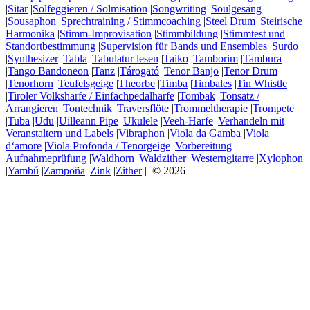
|
Sitar
|
Solfeggieren / Solmisation
|
Songwriting
|
Soulgesang
|
Sousaphon
|
Sprechtraining / Stimmcoaching
|
Steel Drum
|
Steirische
Harmonika
|
Stimm-Improvisation
|
Stimmbildung
|
Stimmtest und
Standortbestimmung
|
Supervision für Bands und Ensembles
|
Surdo
|
Synthesizer
|
Tabla
|
Tabulatur lesen
|
Taiko
|
Tamborim
|
Tambura
|
Tango Bandoneon
|
Tanz
|
Tárogató
|
Tenor Banjo
|
Tenor Drum
|
Tenorhorn
|
Teufelsgeige
|
Theorbe
|
Timba
|
Timbales
|
Tin Whistle
|
Tiroler Volksharfe / Einfachpedalharfe
|
Tombak
|
Tonsatz /
Arrangieren
|
Tontechnik
|
Traversflöte
|
Trommeltherapie
|
Trompete
|
Tuba
|
Udu
|
Uilleann Pipe
|
Ukulele
|
Veeh-Harfe
|
Verhandeln mit
Veranstaltern und Labels
|
Vibraphon
|
Viola da Gamba
|
Viola
d‘amore
|
Viola Profonda / Tenorgeige
|
Vorbereitung
Aufnahmeprüfung
|
Waldhorn
|
Waldzither
|
Westerngitarre
|
Xylophon
|
Yambú
|
Zampoña
|
Zink
|
Zither
| © 2026