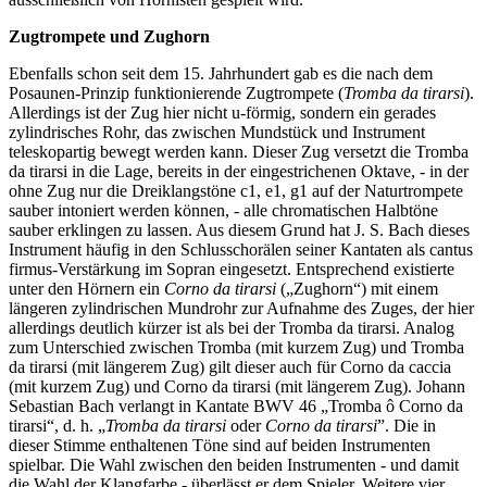
Zugtrompete und Zughorn
Ebenfalls schon seit dem 15. Jahrhundert gab es die nach dem
Posaunen-Prinzip funktionierende Zugtrompete (
Tromba da tirarsi
).
Allerdings ist der Zug hier nicht u-förmig, sondern ein gerades
zylindrisches Rohr, das zwischen Mundstück und Instrument
teleskopartig bewegt werden kann. Dieser Zug versetzt die Tromba
da tirarsi in die Lage, bereits in der eingestrichenen Oktave, - in der
ohne Zug nur die Dreiklangstöne c1, e1, g1 auf der Naturtrompete
sauber intoniert werden können, - alle chromatischen Halbtöne
sauber erklingen zu lassen. Aus diesem Grund hat J. S. Bach dieses
Instrument häufig in den Schlusschorälen seiner Kantaten als cantus
firmus-Verstärkung im Sopran eingesetzt. Entsprechend existierte
unter den Hörnern ein
Corno da tirarsi
(„Zughorn“) mit einem
längeren zylindrischen Mundrohr zur Aufnahme des Zuges, der hier
allerdings deutlich kürzer ist als bei der Tromba da tirarsi. Analog
zum Unterschied zwischen Tromba (mit kurzem Zug) und Tromba
da tirarsi (mit längerem Zug) gilt dieser auch für Corno da caccia
(mit kurzem Zug) und Corno da tirarsi (mit längerem Zug). Johann
Sebastian Bach verlangt in Kantate BWV 46 „Tromba ô Corno da
tirarsi“, d. h. „
Tromba da tirarsi
oder
Corno da tirarsi
”. Die in
dieser Stimme enthaltenen Töne sind auf beiden Instrumenten
spielbar. Die Wahl zwischen den beiden Instrumenten - und damit
die Wahl der Klangfarbe - überlässt er dem Spieler. Weitere vier