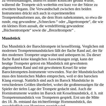
zu verselbständigen, indem es immer konischer gebaut wurde,
während die Trompete sich weiterhin erst kurz vor der Stürze zu
erweitern begann. Die Verwandtschaft zwischen den beiden
Instrumenten drückt sich auch in experimentellen
Trompetenbauformen aus, die dem Horn nahekommen, so etwa die
runde, eng gewundene „Schnecken-“ oder „Jägertrompete“, die wie
ein kleines Horn aussah, die wendelförmig
gewundene
„Büchsentrompete“ sowie die „Brezeltrompete“ .
Mundstück
Das Mundstück der Barocktrompete ist kesselförmig. Verglichen mit
modernen Trompetenmundstücken fällt der flache Rand auf, der für
den modernen Trompeter ungewohnt und unbequem ist. Da dieser
flache Rand keine klanglichen Auswirkungen zeigt, kann der
heutige Trompeter getrost ein Mundstück mit gewohntem
abgerundeten Rand und mit gewohntem Kessel für seine
Barocktrompeten-Instrumente verwenden. Nur der Mundstückschaft
muss den historischen Maßen entsprechen, weil er den barocken
Klang erzeugt. Natürlich sind auch im Barock Mundstücke in
verschiedenen Größen überliefert, wobei die großmensurigen für die
Spieler der tiefen Lage der Trompete gedacht sind. Auch die
Horninstrumente wurden im Barock mit Kesselmundstück, d. h. mit
Trompetenmundstück von Trompetern gespielt. Erst um die Mitte
des 18. Jh. entstand das trichterförmige Hornmundstück, das
ausschließlich von Hornisten gespielt wird.