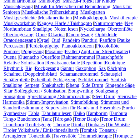
|
Mundharmonika
|
Mundorgel
|
Musical-Projekt für Kinder
|
Musicalgesang
|
Musik für Menschen mit Behinderung
|
Musik für
Senioren
|
Musikalische Früherziehung
|
Musikgarten
|
Musikgeschichte
|
Musikmeditation
|
Musikpädagogik
|
Musiktherapie
|
Musikworkshop
|
Nagoya-Harfe / Taishogoto
|
Naturtrompete
|
Ney
|
Northumbrian Smallpipe
|
Noten lesen
|
Nyckelharpa
|
Obertonflöte
|
Obertongesang
|
Oboe
|
Okarina
|
Operngesang
|
Ophikleide
|
Oratoriengesang
|
Orgel
|
Oud
|
Pandeiro
|
Panduri
|
Panflöte
|
Pauke
|
Percussion
|
Pferdekopfgeige
|
Pianoakkordeon
|
Piccoloflöte
|
Pommer
|
Popgesang
|
Posaune
|
Psalter (Zupf- und Streichpsalter)
|
Quena
|
Quenacho
|
Querflöte
|
Rahmentrommel
|
Rauschpfeife
|
Relative Solmisation
|
Renaissancelaute
|
Repetition
|
Repinique
|
Rhythmik
|
Riq
|
Rockgesang
|
Santur
|
Saxophon
|
Saz
|
Säckpipa
|
Schalmei (Doppelrohrblatt)
|
Schamanentrommel
|
Schauspiel
|
Schäferpfeife
|
Scheitholt
|
Schlagzeug
|
Schlitztrommel
|
Scottish
Smallpipe
|
Serpent
|
Shakuhachi
|
Sheng
|
Side Drum
|
Singende Säge
|
Sitar
|
Solfeggieren / Solmisation
|
Songwriting
|
Soulgesang
|
Sousaphon
|
Sprechtraining / Stimmcoaching
|
Steel Drum
|
Steirische
Harmonika
|
Stimm-Improvisation
|
Stimmbildung
|
Stimmtest und
Standortbestimmung
|
Supervision für Bands und Ensembles
|
Surdo
|
Synthesizer
|
Tabla
|
Tabulatur lesen
|
Taiko
|
Tamborim
|
Tambura
|
Tango Bandoneon
|
Tanz
|
Tárogató
|
Tenor Banjo
|
Tenor Drum
|
Tenorhorn
|
Teufelsgeige
|
Theorbe
|
Timba
|
Timbales
|
Tin Whistle
|
Tiroler Volksharfe / Einfachpedalharfe
|
Tombak
|
Tonsatz /
Arrangieren
|
Tontechnik
|
Traversflöte
|
Trommeltherapie
|
Trompete