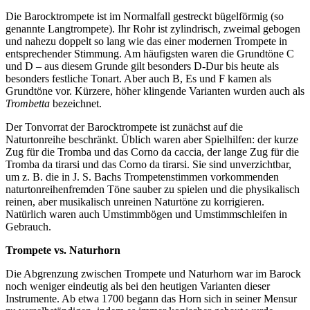
Die Barocktrompete ist im Normalfall gestreckt bügelförmig (so
genannte Langtrompete). Ihr Rohr ist zylindrisch, zweimal gebogen
und nahezu doppelt so lang wie das einer modernen Trompete in
entsprechender Stimmung. Am häufigsten waren die Grundtöne C
und D – aus diesem Grunde gilt besonders D-Dur bis heute als
besonders festliche Tonart. Aber auch B, Es und F kamen als
Grundtöne vor. Kürzere, höher klingende Varianten wurden auch als
Trombetta
bezeichnet.
Der Tonvorrat der Barocktrompete ist zunächst auf die
Naturtonreihe beschränkt. Üblich waren aber Spielhilfen: der kurze
Zug für die Tromba und das Corno da caccia, der lange Zug für die
Tromba da tirarsi und das Corno da tirarsi. Sie sind unverzichtbar,
um z. B. die in J. S. Bachs Trompetenstimmen vorkommenden
naturtonreihenfremden Töne sauber zu spielen und die physikalisch
reinen, aber musikalisch unreinen Naturtöne zu korrigieren.
Natürlich waren auch Umstimmbögen und Umstimmschleifen in
Gebrauch.
Trompete vs. Naturhorn
Die Abgrenzung zwischen Trompete und Naturhorn
war im Barock
noch weniger eindeutig als bei den heutigen Varianten dieser
Instrumente. Ab etwa 1700 begann das Horn sich in seiner Mensur