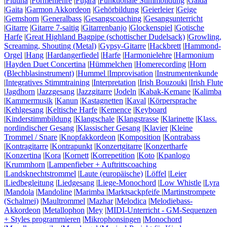
|
Flutina
|
Formenlehre
|
Fujara
|
Funktionale Stimmbildung
|
Gaida
|
Gaita
|
Garmon Akkordeon
|
Gehörbildung
|
Geierleier
|
Geige
|
Gemshorn
|
Generalbass
|
Gesangscoaching
|
Gesangsunterricht
|
Gitarre
|
Gitarre 7-saitig
|
Gitarrenbanjo
|
Glockenspiel
|
Gotische
Harfe
|
Great Highland Bagpipe (schottischer Dudelsack)
|
Growling,
Screaming, Shouting (Metal)
|
Gypsy-Gitarre
|
Hackbrett
|
Hammond-
Orgel
|
Hang
|
Hardangerfiedel
|
Harfe
|
Harmonielehre
|
Harmonium
|
Hayden Duet Concertina
|
Hümmelchen
|
Homerecording
|
Horn
(Blechblasinstrument)
|
Hummel
|
Improvisation
|
Instrumentenkunde
|
Integratives Stimmtraining
|
Interpretation
|
Irish Bouzouki
|
Irish Flute
|
Jagdhorn
|
Jazzgesang
|
Jazzgitarre
|
Jodeln
|
Kabak-Kemane
|
Kalimba
|
Kammermusik
|
Kanun
|
Kastagnetten
|
Kaval
|
Körpersprache
|
Kehlgesang
|
Keltische Harfe
|
Kemence
|
Keyboard
|
Kinderstimmbildung
|
Klangschale
|
Klangstrasse
|
Klarinette
|
Klass.
nordindischer Gesang
|
Klassischer Gesang
|
Klavier
|
Kleine
Trommel / Snare
|
Knopfakkordeon
|
Komposition
|
Kontrabass
|
Kontragitarre
|
Kontrapunkt
|
Konzertgitarre
|
Konzertharfe
|
Konzertina
|
Kora
|
Kornett
|
Korrepetition
|
Koto
|
Kpanlogo
|
Krummhorn
|
Lampenfieber + Auftrittscoaching
|
Landsknechtstrommel
|
Laute (europäische)
|
Löffel
|
Leier
|
Liedbegleitung
|
Liedgesang
|
Liege-Monochord
|
Low Whistle
|
Lyra
|
Mandola
|
Mandoline
|
Marimba
|
Marktsackpfeife
|
Martinstrompete
(Schalmei)
|
Maultrommel
|
Mazhar
|
Melodica
|
Melodiebass-
Akkordeon
|
Metallophon
|
Mey
|
MIDI-Unterricht - GM-Sequenzen
+ Styles programmieren
|
Mikrophonsingen
|
Monochord