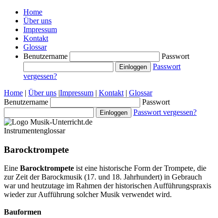
Home
Über uns
Impressum
Kontakt
Glossar
Benutzername
Passwort
Passwort
vergessen?
Home
|
Über uns
|
Impressum
|
Kontakt
|
Glossar
Benutzername
Passwort
Passwort vergessen?
Instrumentenglossar
Barocktrompete
Eine
Barocktrompete
ist eine historische Form der Trompete
, die
zur Zeit der Barockmusik (17. und 18. Jahrhundert) in Gebrauch
war und heutzutage im Rahmen der historischen Aufführungspraxis
wieder zur Aufführung solcher Musik verwendet wird.
Bauformen