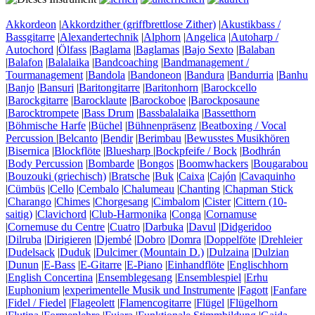
Akkordeon
|
Akkordzither (griffbrettlose Zither)
|
Akustikbass /
Bassgitarre
|
Alexandertechnik
|
Alphorn
|
Angelica
|
Autoharp /
Autochord
|
Ölfass
|
Baglama
|
Baglamas
|
Bajo Sexto
|
Balaban
|
Balafon
|
Balalaika
|
Bandcoaching
|
Bandmanagement /
Tourmanagement
|
Bandola
|
Bandoneon
|
Bandura
|
Bandurria
|
Banhu
|
Banjo
|
Bansuri
|
Baritongitarre
|
Baritonhorn
|
Barockcello
|
Barockgitarre
|
Barocklaute
|
Barockoboe
|
Barockposaune
|
Barocktrompete
|
Bass Drum
|
Bassbalalaika
|
Bassetthorn
|
Böhmische Harfe
|
Büchel
|
Bühnenpräsenz
|
Beatboxing / Vocal
Percussion
|
Belcanto
|
Bendir
|
Berimbau
|
Bewusstes Musikhören
|
Bisernica
|
Blockflöte
|
Bluesharp
|
Bockpfeife / Bock
|
Bodhrán
|
Body Percussion
|
Bombarde
|
Bongos
|
Boomwhackers
|
Bougarabou
|
Bouzouki (griechisch)
|
Bratsche
|
Buk
|
Caixa
|
Cajón
|
Cavaquinho
|
Cümbüs
|
Cello
|
Cembalo
|
Chalumeau
|
Chanting
|
Chapman Stick
|
Charango
|
Chimes
|
Chorgesang
|
Cimbalom
|
Cister
|
Cittern (10-
saitig)
|
Clavichord
|
Club-Harmonika
|
Conga
|
Cornamuse
|
Cornemuse du Centre
|
Cuatro
|
Darbuka
|
Davul
|
Didgeridoo
|
Dilruba
|
Dirigieren
|
Djembé
|
Dobro
|
Domra
|
Doppelföte
|
Drehleier
|
Dudelsack
|
Duduk
|
Dulcimer (Mountain D.)
|
Dulzaina
|
Dulzian
|
Dunun
|
E-Bass
|
E-Gitarre
|
E-Piano
|
Einhandflöte
|
Englischhorn
|
English Concertina
|
Ensemblegesang
|
Ensemblespiel
|
Erhu
|
Euphonium
|
experimentelle Musik und Instrumente
|
Fagott
|
Fanfare
|
Fidel / Fiedel
|
Flageolett
|
Flamencogitarre
|
Flügel
|
Flügelhorn