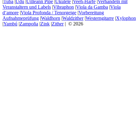
|
Tuba
|
Udu
|
Uilleann Pipe
|
Ukulele
|
Veeh-Harfe
|
Verhandeln mit
Veranstaltern und Labels
|
Vibraphon
|
Viola da Gamba
|
Viola
d‘amore
|
Viola Profonda / Tenorgeige
|
Vorbereitung
Aufnahmeprüfung
|
Waldhorn
|
Waldzither
|
Westerngitarre
|
Xylophon
|
Yambú
|
Zampoña
|
Zink
|
Zither
| © 2026