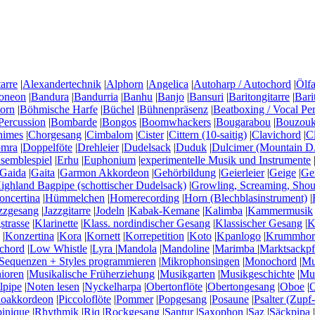
arre
|
Alexandertechnik
|
Alphorn
|
Angelica
|
Autoharp / Autochord
|
Ölfa
oneon
|
Bandura
|
Bandurria
|
Banhu
|
Banjo
|
Bansuri
|
Baritongitarre
|
Bari
horn
|
Böhmische Harfe
|
Büchel
|
Bühnenpräsenz
|
Beatboxing / Vocal Pe
Percussion
|
Bombarde
|
Bongos
|
Boomwhackers
|
Bougarabou
|
Bouzouki
himes
|
Chorgesang
|
Cimbalom
|
Cister
|
Cittern (10-saitig)
|
Clavichord
|
C
mra
|
Doppelföte
|
Drehleier
|
Dudelsack
|
Duduk
|
Dulcimer (Mountain D.
semblespiel
|
Erhu
|
Euphonium
|
experimentelle Musik und Instrumente
Gaida
|
Gaita
|
Garmon Akkordeon
|
Gehörbildung
|
Geierleier
|
Geige
|
Ge
ighland Bagpipe (schottischer Dudelsack)
|
Growling, Screaming, Shou
ncertina
|
Hümmelchen
|
Homerecording
|
Horn (Blechblasinstrument)
|
zzgesang
|
Jazzgitarre
|
Jodeln
|
Kabak-Kemane
|
Kalimba
|
Kammermusik
strasse
|
Klarinette
|
Klass. nordindischer Gesang
|
Klassischer Gesang
|
K
|
Konzertina
|
Kora
|
Kornett
|
Korrepetition
|
Koto
|
Kpanlogo
|
Krummhor
chord
|
Low Whistle
|
Lyra
|
Mandola
|
Mandoline
|
Marimba
|
Marktsackpf
Sequenzen + Styles programmieren
|
Mikrophonsingen
|
Monochord
|
Mu
nioren
|
Musikalische Früherziehung
|
Musikgarten
|
Musikgeschichte
|
Mus
lpipe
|
Noten lesen
|
Nyckelharpa
|
Obertonflöte
|
Obertongesang
|
Oboe
|
O
noakkordeon
|
Piccoloflöte
|
Pommer
|
Popgesang
|
Posaune
|
Psalter (Zupf-
inique
|
Rhythmik
|
Riq
|
Rockgesang
|
Santur
|
Saxophon
|
Saz
|
Säckpipa
|