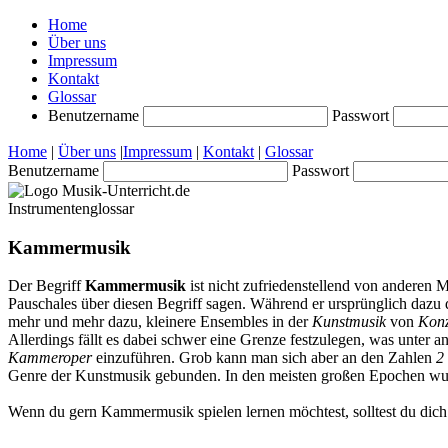
Home
Über uns
Impressum
Kontakt
Glossar
Benutzername
Passwort
Home
|
Über uns
|
Impressum
|
Kontakt
|
Glossar
Benutzername
Passwort
Instrumentenglossar
Kammermusik
Der Begriff
Kammermusik
ist nicht zufriedenstellend von anderen 
Pauschales über diesen Begriff sagen. Während er ursprünglich dazu 
mehr und mehr dazu, kleinere Ensembles in der
Kunstmusik
von
Konz
Allerdings fällt es dabei schwer eine Grenze festzulegen, was unter
Kammeroper
einzuführen. Grob kann man sich aber an den Zahlen
2 
Genre der Kunstmusik gebunden. In den meisten großen Epochen wu
Wenn du gern Kammermusik spielen lernen möchtest, solltest du dich 