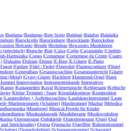
ss
|
Baglama
|
Baglamas
|
Bajo Sexto
|
Balaban
|
Balafon
|
Balalaika
tonhorn
|
Barockcello
|
Barockgitarre
|
Barocklaute
|
Barockoboe
rcussion
|
Belcanto
|
Bendir
|
Berimbau
|
Bewusstes Musikhören
 (griechisch)
|
Bratsche
|
Buk
|
Caixa
|
Cajón
|
Cavaquinho
|
Cümbüs
lub-Harmonika
|
Conga
|
Cornamuse
|
Cornemuse du Centre
|
Cuatro
)
|
Dulzaina
|
Dulzian
|
Dunun
|
E-Bass
|
E-Gitarre
|
E-Piano
|
Fagott
|
Fanfare
|
Fidel / Fiedel
|
Flageolett
|
Flamencogitarre
|
Flügel
mshorn
|
Generalbass
|
Gesangscoaching
|
Gesangsunterricht
|
Gitarre
ting (Metal)
|
Gypsy-Gitarre
|
Hackbrett
|
Hammond-Orgel
|
Hang
Hummel
|
Improvisation
|
Instrumentenkunde
|
Integratives
|
Kanun
|
Kastagnetten
|
Kaval
|
Körpersprache
|
Kehlgesang
|
Keltische
lavier
|
Kleine Trommel / Snare
|
Knopfakkordeon
|
Komposition
n
|
Lampenfieber + Auftrittscoaching
|
Landsknechtstrommel
|
Laute
eife
|
Martinstrompete (Schalmei)
|
Maultrommel
|
Mazhar
|
Melodica
ndharmonika
|
Mundorgel
|
Musical-Projekt für Kinder
ikmeditation
|
Musikpädagogik
|
Musiktherapie
|
Musikworkshop
karina
|
Operngesang
|
Ophikleide
|
Oratoriengesang
|
Orgel
|
Oud
 und Streichpsalter)
|
Quena
|
Quenacho
|
Querflöte
|
Rahmentrommel
Schalmei (Doppelrohrblatt)
|
Schamanentrommel
|
Schauspiel