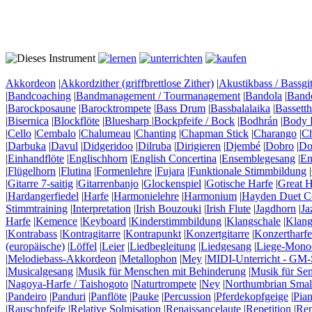
Akkordeon
|
Akkordzither (griffbrettlose Zither)
|
Akustikbass / Bassgit
|
Bandcoaching
|
Bandmanagement / Tourmanagement
|
Bandola
|
Band
|
Barockposaune
|
Barocktrompete
|
Bass Drum
|
Bassbalalaika
|
Bassett
|
Bisernica
|
Blockflöte
|
Bluesharp
|
Bockpfeife / Bock
|
Bodhrán
|
Body 
|
Cello
|
Cembalo
|
Chalumeau
|
Chanting
|
Chapman Stick
|
Charango
|
C
|
Darbuka
|
Davul
|
Didgeridoo
|
Dilruba
|
Dirigieren
|
Djembé
|
Dobro
|
Do
|
Einhandflöte
|
Englischhorn
|
English Concertina
|
Ensemblegesang
|
En
|
Flügelhorn
|
Flutina
|
Formenlehre
|
Fujara
|
Funktionale Stimmbildung
|
|
Gitarre 7-saitig
|
Gitarrenbanjo
|
Glockenspiel
|
Gotische Harfe
|
Great H
|
Hardangerfiedel
|
Harfe
|
Harmonielehre
|
Harmonium
|
Hayden Duet Co
Stimmtraining
|
Interpretation
|
Irish Bouzouki
|
Irish Flute
|
Jagdhorn
|
Ja
Harfe
|
Kemence
|
Keyboard
|
Kinderstimmbildung
|
Klangschale
|
Klang
|
Kontrabass
|
Kontragitarre
|
Kontrapunkt
|
Konzertgitarre
|
Konzertharfe
(europäische)
|
Löffel
|
Leier
|
Liedbegleitung
|
Liedgesang
|
Liege-Mono
|
Melodiebass-Akkordeon
|
Metallophon
|
Mey
|
MIDI-Unterricht - GM-
|
Musicalgesang
|
Musik für Menschen mit Behinderung
|
Musik für Se
|
Nagoya-Harfe / Taishogoto
|
Naturtrompete
|
Ney
|
Northumbrian Smal
|
Pandeiro
|
Panduri
|
Panflöte
|
Pauke
|
Percussion
|
Pferdekopfgeige
|
Pia
|
Rauschpfeife
|
Relative Solmisation
|
Renaissancelaute
|
Repetition
|
Rep