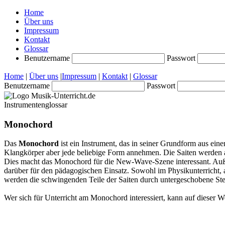
Home
Über uns
Impressum
Kontakt
Glossar
Benutzername
Passwort
Home
|
Über uns
|
Impressum
|
Kontakt
|
Glossar
Benutzername
Passwort
Instrumentenglossar
Monochord
Das
Monochord
ist ein Instrument, das in seiner Grundform aus ein
Klangkörper aber jede beliebige Form annehmen. Die Saiten werden a
Dies macht das Monochord für die New-Wave-Szene interessant. Auße
darüber für den pädagogischen Einsatz. Sowohl im Physikunterricht,
werden die schwingenden Teile der Saiten durch untergeschobene Ste
Wer sich für Unterricht am Monochord interessiert, kann auf dieser 