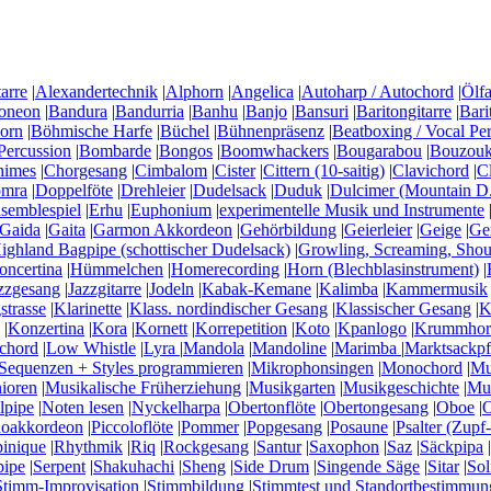
arre
|
Alexandertechnik
|
Alphorn
|
Angelica
|
Autoharp / Autochord
|
Ölfa
oneon
|
Bandura
|
Bandurria
|
Banhu
|
Banjo
|
Bansuri
|
Baritongitarre
|
Bari
horn
|
Böhmische Harfe
|
Büchel
|
Bühnenpräsenz
|
Beatboxing / Vocal Pe
Percussion
|
Bombarde
|
Bongos
|
Boomwhackers
|
Bougarabou
|
Bouzouki
himes
|
Chorgesang
|
Cimbalom
|
Cister
|
Cittern (10-saitig)
|
Clavichord
|
C
mra
|
Doppelföte
|
Drehleier
|
Dudelsack
|
Duduk
|
Dulcimer (Mountain D.
semblespiel
|
Erhu
|
Euphonium
|
experimentelle Musik und Instrumente
Gaida
|
Gaita
|
Garmon Akkordeon
|
Gehörbildung
|
Geierleier
|
Geige
|
Ge
ighland Bagpipe (schottischer Dudelsack)
|
Growling, Screaming, Shou
ncertina
|
Hümmelchen
|
Homerecording
|
Horn (Blechblasinstrument)
|
zzgesang
|
Jazzgitarre
|
Jodeln
|
Kabak-Kemane
|
Kalimba
|
Kammermusik
strasse
|
Klarinette
|
Klass. nordindischer Gesang
|
Klassischer Gesang
|
K
|
Konzertina
|
Kora
|
Kornett
|
Korrepetition
|
Koto
|
Kpanlogo
|
Krummhor
chord
|
Low Whistle
|
Lyra
|
Mandola
|
Mandoline
|
Marimba
|
Marktsackpf
Sequenzen + Styles programmieren
|
Mikrophonsingen
|
Monochord
|
Mu
nioren
|
Musikalische Früherziehung
|
Musikgarten
|
Musikgeschichte
|
Mus
lpipe
|
Noten lesen
|
Nyckelharpa
|
Obertonflöte
|
Obertongesang
|
Oboe
|
O
noakkordeon
|
Piccoloflöte
|
Pommer
|
Popgesang
|
Posaune
|
Psalter (Zupf-
inique
|
Rhythmik
|
Riq
|
Rockgesang
|
Santur
|
Saxophon
|
Saz
|
Säckpipa
|
pipe
|
Serpent
|
Shakuhachi
|
Sheng
|
Side Drum
|
Singende Säge
|
Sitar
|
Sol
Stimm-Improvisation
|
Stimmbildung
|
Stimmtest und Standortbestimmun