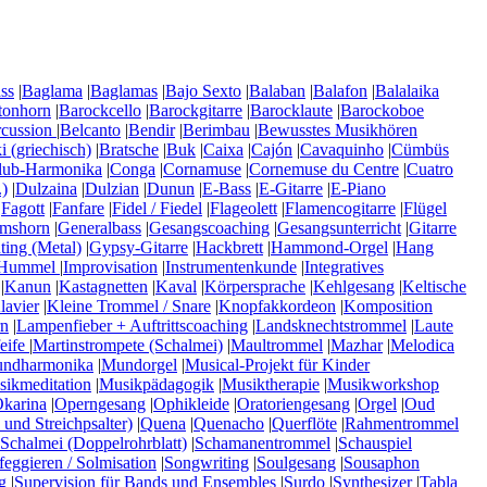
ss
|
Baglama
|
Baglamas
|
Bajo Sexto
|
Balaban
|
Balafon
|
Balalaika
tonhorn
|
Barockcello
|
Barockgitarre
|
Barocklaute
|
Barockoboe
rcussion
|
Belcanto
|
Bendir
|
Berimbau
|
Bewusstes Musikhören
 (griechisch)
|
Bratsche
|
Buk
|
Caixa
|
Cajón
|
Cavaquinho
|
Cümbüs
lub-Harmonika
|
Conga
|
Cornamuse
|
Cornemuse du Centre
|
Cuatro
)
|
Dulzaina
|
Dulzian
|
Dunun
|
E-Bass
|
E-Gitarre
|
E-Piano
|
Fagott
|
Fanfare
|
Fidel / Fiedel
|
Flageolett
|
Flamencogitarre
|
Flügel
mshorn
|
Generalbass
|
Gesangscoaching
|
Gesangsunterricht
|
Gitarre
ting (Metal)
|
Gypsy-Gitarre
|
Hackbrett
|
Hammond-Orgel
|
Hang
Hummel
|
Improvisation
|
Instrumentenkunde
|
Integratives
|
Kanun
|
Kastagnetten
|
Kaval
|
Körpersprache
|
Kehlgesang
|
Keltische
lavier
|
Kleine Trommel / Snare
|
Knopfakkordeon
|
Komposition
n
|
Lampenfieber + Auftrittscoaching
|
Landsknechtstrommel
|
Laute
eife
|
Martinstrompete (Schalmei)
|
Maultrommel
|
Mazhar
|
Melodica
ndharmonika
|
Mundorgel
|
Musical-Projekt für Kinder
ikmeditation
|
Musikpädagogik
|
Musiktherapie
|
Musikworkshop
karina
|
Operngesang
|
Ophikleide
|
Oratoriengesang
|
Orgel
|
Oud
 und Streichpsalter)
|
Quena
|
Quenacho
|
Querflöte
|
Rahmentrommel
Schalmei (Doppelrohrblatt)
|
Schamanentrommel
|
Schauspiel
feggieren / Solmisation
|
Songwriting
|
Soulgesang
|
Sousaphon
g
|
Supervision für Bands und Ensembles
|
Surdo
|
Synthesizer
|
Tabla