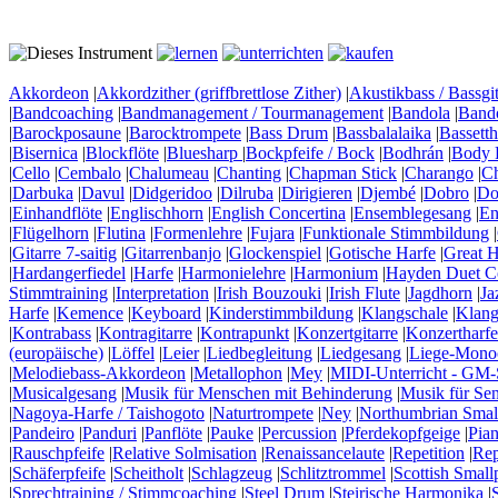
Akkordeon
|
Akkordzither (griffbrettlose Zither)
|
Akustikbass / Bassgit
|
Bandcoaching
|
Bandmanagement / Tourmanagement
|
Bandola
|
Band
|
Barockposaune
|
Barocktrompete
|
Bass Drum
|
Bassbalalaika
|
Bassett
|
Bisernica
|
Blockflöte
|
Bluesharp
|
Bockpfeife / Bock
|
Bodhrán
|
Body 
|
Cello
|
Cembalo
|
Chalumeau
|
Chanting
|
Chapman Stick
|
Charango
|
C
|
Darbuka
|
Davul
|
Didgeridoo
|
Dilruba
|
Dirigieren
|
Djembé
|
Dobro
|
Do
|
Einhandflöte
|
Englischhorn
|
English Concertina
|
Ensemblegesang
|
En
|
Flügelhorn
|
Flutina
|
Formenlehre
|
Fujara
|
Funktionale Stimmbildung
|
|
Gitarre 7-saitig
|
Gitarrenbanjo
|
Glockenspiel
|
Gotische Harfe
|
Great H
|
Hardangerfiedel
|
Harfe
|
Harmonielehre
|
Harmonium
|
Hayden Duet Co
Stimmtraining
|
Interpretation
|
Irish Bouzouki
|
Irish Flute
|
Jagdhorn
|
Ja
Harfe
|
Kemence
|
Keyboard
|
Kinderstimmbildung
|
Klangschale
|
Klang
|
Kontrabass
|
Kontragitarre
|
Kontrapunkt
|
Konzertgitarre
|
Konzertharfe
(europäische)
|
Löffel
|
Leier
|
Liedbegleitung
|
Liedgesang
|
Liege-Mono
|
Melodiebass-Akkordeon
|
Metallophon
|
Mey
|
MIDI-Unterricht - GM-
|
Musicalgesang
|
Musik für Menschen mit Behinderung
|
Musik für Se
|
Nagoya-Harfe / Taishogoto
|
Naturtrompete
|
Ney
|
Northumbrian Smal
|
Pandeiro
|
Panduri
|
Panflöte
|
Pauke
|
Percussion
|
Pferdekopfgeige
|
Pia
|
Rauschpfeife
|
Relative Solmisation
|
Renaissancelaute
|
Repetition
|
Rep
|
Schäferpfeife
|
Scheitholt
|
Schlagzeug
|
Schlitztrommel
|
Scottish Small
|
Sprechtraining / Stimmcoaching
|
Steel Drum
|
Steirische Harmonika
|