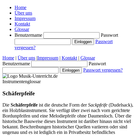
Home
Über uns
Impressum
Kontakt
Glossar
Benutzername
Passwort
Passwort
vergessen?
Home
|
Über uns
|
Impressum
|
Kontakt
|
Glossar
Benutzername
Passwort
Passwort vergessen?
Instrumentenglossar
Schäferpfeife
Die
Schäferpfeife
ist die deutsche Form der
Sackpfeife
(Dudelsack),
ein Holzblasinstrument. Sie verfügt über zwei nach vorn gerichtete
Bordunpfeifen und eine Melodiepfeife ohne Daumenloch. Über die
historische Bauweise dieses Instrument ist darüber hinaus nicht viel
bekannt. Beschreibungen historischer Quellen variieren oder sind
ungenau und es ist lediglich ein in Privatbesitz befindliches