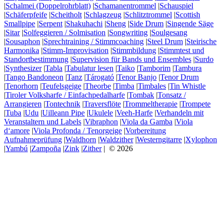
|
Schalmei (Doppelrohrblatt)
|
Schamanentrommel
|
Schauspiel
|
Schäferpfeife
|
Scheitholt
|
Schlagzeug
|
Schlitztrommel
|
Scottish
Smallpipe
|
Serpent
|
Shakuhachi
|
Sheng
|
Side Drum
|
Singende Säge
|
Sitar
|
Solfeggieren / Solmisation
|
Songwriting
|
Soulgesang
|
Sousaphon
|
Sprechtraining / Stimmcoaching
|
Steel Drum
|
Steirische
Harmonika
|
Stimm-Improvisation
|
Stimmbildung
|
Stimmtest und
Standortbestimmung
|
Supervision für Bands und Ensembles
|
Surdo
|
Synthesizer
|
Tabla
|
Tabulatur lesen
|
Taiko
|
Tamborim
|
Tambura
|
Tango Bandoneon
|
Tanz
|
Tárogató
|
Tenor Banjo
|
Tenor Drum
|
Tenorhorn
|
Teufelsgeige
|
Theorbe
|
Timba
|
Timbales
|
Tin Whistle
|
Tiroler Volksharfe / Einfachpedalharfe
|
Tombak
|
Tonsatz /
Arrangieren
|
Tontechnik
|
Traversflöte
|
Trommeltherapie
|
Trompete
|
Tuba
|
Udu
|
Uilleann Pipe
|
Ukulele
|
Veeh-Harfe
|
Verhandeln mit
Veranstaltern und Labels
|
Vibraphon
|
Viola da Gamba
|
Viola
d‘amore
|
Viola Profonda / Tenorgeige
|
Vorbereitung
Aufnahmeprüfung
|
Waldhorn
|
Waldzither
|
Westerngitarre
|
Xylophon
|
Yambú
|
Zampoña
|
Zink
|
Zither
| © 2026