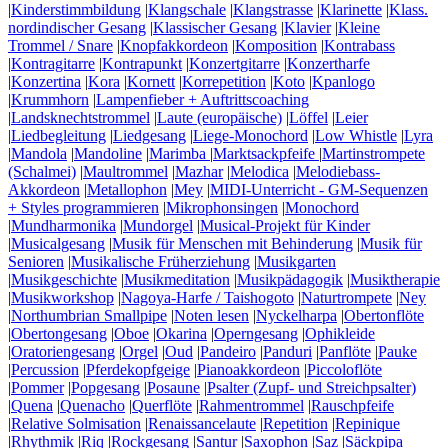
|
Kinderstimmbildung
|
Klangschale
|
Klangstrasse
|
Klarinette
|
Klass.
nordindischer Gesang
|
Klassischer Gesang
|
Klavier
|
Kleine
Trommel / Snare
|
Knopfakkordeon
|
Komposition
|
Kontrabass
|
Kontragitarre
|
Kontrapunkt
|
Konzertgitarre
|
Konzertharfe
|
Konzertina
|
Kora
|
Kornett
|
Korrepetition
|
Koto
|
Kpanlogo
|
Krummhorn
|
Lampenfieber + Auftrittscoaching
|
Landsknechtstrommel
|
Laute (europäische)
|
Löffel
|
Leier
|
Liedbegleitung
|
Liedgesang
|
Liege-Monochord
|
Low Whistle
|
Lyra
|
Mandola
|
Mandoline
|
Marimba
|
Marktsackpfeife
|
Martinstrompete
(Schalmei)
|
Maultrommel
|
Mazhar
|
Melodica
|
Melodiebass-
Akkordeon
|
Metallophon
|
Mey
|
MIDI-Unterricht - GM-Sequenzen
+ Styles programmieren
|
Mikrophonsingen
|
Monochord
|
Mundharmonika
|
Mundorgel
|
Musical-Projekt für Kinder
|
Musicalgesang
|
Musik für Menschen mit Behinderung
|
Musik für
Senioren
|
Musikalische Früherziehung
|
Musikgarten
|
Musikgeschichte
|
Musikmeditation
|
Musikpädagogik
|
Musiktherapie
|
Musikworkshop
|
Nagoya-Harfe / Taishogoto
|
Naturtrompete
|
Ney
|
Northumbrian Smallpipe
|
Noten lesen
|
Nyckelharpa
|
Obertonflöte
|
Obertongesang
|
Oboe
|
Okarina
|
Operngesang
|
Ophikleide
|
Oratoriengesang
|
Orgel
|
Oud
|
Pandeiro
|
Panduri
|
Panflöte
|
Pauke
|
Percussion
|
Pferdekopfgeige
|
Pianoakkordeon
|
Piccoloflöte
|
Pommer
|
Popgesang
|
Posaune
|
Psalter (Zupf- und Streichpsalter)
|
Quena
|
Quenacho
|
Querflöte
|
Rahmentrommel
|
Rauschpfeife
|
Relative Solmisation
|
Renaissancelaute
|
Repetition
|
Repinique
|
Rhythmik
|
Riq
|
Rockgesang
|
Santur
|
Saxophon
|
Saz
|
Säckpipa