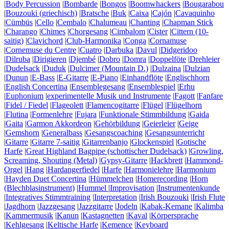
|
Body Percussion
|
Bombarde
|
Bongos
|
Boomwhackers
|
Bougarabou
|
Bouzouki (griechisch)
|
Bratsche
|
Buk
|
Caixa
|
Cajón
|
Cavaquinho
|
Cümbüs
|
Cello
|
Cembalo
|
Chalumeau
|
Chanting
|
Chapman Stick
|
Charango
|
Chimes
|
Chorgesang
|
Cimbalom
|
Cister
|
Cittern (10-
saitig)
|
Clavichord
|
Club-Harmonika
|
Conga
|
Cornamuse
|
Cornemuse du Centre
|
Cuatro
|
Darbuka
|
Davul
|
Didgeridoo
|
Dilruba
|
Dirigieren
|
Djembé
|
Dobro
|
Domra
|
Doppelföte
|
Drehleier
|
Dudelsack
|
Duduk
|
Dulcimer (Mountain D.)
|
Dulzaina
|
Dulzian
|
Dunun
|
E-Bass
|
E-Gitarre
|
E-Piano
|
Einhandflöte
|
Englischhorn
|
English Concertina
|
Ensemblegesang
|
Ensemblespiel
|
Erhu
|
Euphonium
|
experimentelle Musik und Instrumente
|
Fagott
|
Fanfare
|
Fidel / Fiedel
|
Flageolett
|
Flamencogitarre
|
Flügel
|
Flügelhorn
|
Flutina
|
Formenlehre
|
Fujara
|
Funktionale Stimmbildung
|
Gaida
|
Gaita
|
Garmon Akkordeon
|
Gehörbildung
|
Geierleier
|
Geige
|
Gemshorn
|
Generalbass
|
Gesangscoaching
|
Gesangsunterricht
|
Gitarre
|
Gitarre 7-saitig
|
Gitarrenbanjo
|
Glockenspiel
|
Gotische
Harfe
|
Great Highland Bagpipe (schottischer Dudelsack)
|
Growling,
Screaming, Shouting (Metal)
|
Gypsy-Gitarre
|
Hackbrett
|
Hammond-
Orgel
|
Hang
|
Hardangerfiedel
|
Harfe
|
Harmonielehre
|
Harmonium
|
Hayden Duet Concertina
|
Hümmelchen
|
Homerecording
|
Horn
(Blechblasinstrument)
|
Hummel
|
Improvisation
|
Instrumentenkunde
|
Integratives Stimmtraining
|
Interpretation
|
Irish Bouzouki
|
Irish Flute
|
Jagdhorn
|
Jazzgesang
|
Jazzgitarre
|
Jodeln
|
Kabak-Kemane
|
Kalimba
|
Kammermusik
|
Kanun
|
Kastagnetten
|
Kaval
|
Körpersprache
|
Kehlgesang
|
Keltische Harfe
|
Kemence
|
Keyboard