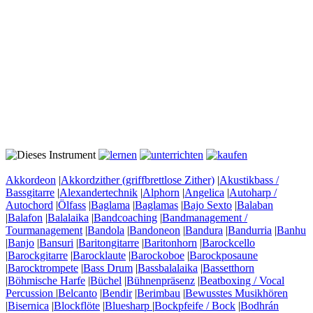
Akkordeon
|
Akkordzither (griffbrettlose Zither)
|
Akustikbass /
Bassgitarre
|
Alexandertechnik
|
Alphorn
|
Angelica
|
Autoharp /
Autochord
|
Ölfass
|
Baglama
|
Baglamas
|
Bajo Sexto
|
Balaban
|
Balafon
|
Balalaika
|
Bandcoaching
|
Bandmanagement /
Tourmanagement
|
Bandola
|
Bandoneon
|
Bandura
|
Bandurria
|
Banhu
|
Banjo
|
Bansuri
|
Baritongitarre
|
Baritonhorn
|
Barockcello
|
Barockgitarre
|
Barocklaute
|
Barockoboe
|
Barockposaune
|
Barocktrompete
|
Bass Drum
|
Bassbalalaika
|
Bassetthorn
|
Böhmische Harfe
|
Büchel
|
Bühnenpräsenz
|
Beatboxing / Vocal
Percussion
|
Belcanto
|
Bendir
|
Berimbau
|
Bewusstes Musikhören
|
Bisernica
|
Blockflöte
|
Bluesharp
|
Bockpfeife / Bock
|
Bodhrán