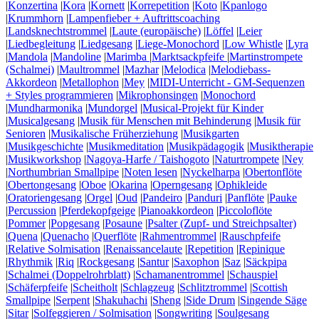
|
Konzertina
|
Kora
|
Kornett
|
Korrepetition
|
Koto
|
Kpanlogo
|
Krummhorn
|
Lampenfieber + Auftrittscoaching
|
Landsknechtstrommel
|
Laute (europäische)
|
Löffel
|
Leier
|
Liedbegleitung
|
Liedgesang
|
Liege-Monochord
|
Low Whistle
|
Lyra
|
Mandola
|
Mandoline
|
Marimba
|
Marktsackpfeife
|
Martinstrompete
(Schalmei)
|
Maultrommel
|
Mazhar
|
Melodica
|
Melodiebass-
Akkordeon
|
Metallophon
|
Mey
|
MIDI-Unterricht - GM-Sequenzen
+ Styles programmieren
|
Mikrophonsingen
|
Monochord
|
Mundharmonika
|
Mundorgel
|
Musical-Projekt für Kinder
|
Musicalgesang
|
Musik für Menschen mit Behinderung
|
Musik für
Senioren
|
Musikalische Früherziehung
|
Musikgarten
|
Musikgeschichte
|
Musikmeditation
|
Musikpädagogik
|
Musiktherapie
|
Musikworkshop
|
Nagoya-Harfe / Taishogoto
|
Naturtrompete
|
Ney
|
Northumbrian Smallpipe
|
Noten lesen
|
Nyckelharpa
|
Obertonflöte
|
Obertongesang
|
Oboe
|
Okarina
|
Operngesang
|
Ophikleide
|
Oratoriengesang
|
Orgel
|
Oud
|
Pandeiro
|
Panduri
|
Panflöte
|
Pauke
|
Percussion
|
Pferdekopfgeige
|
Pianoakkordeon
|
Piccoloflöte
|
Pommer
|
Popgesang
|
Posaune
|
Psalter (Zupf- und Streichpsalter)
|
Quena
|
Quenacho
|
Querflöte
|
Rahmentrommel
|
Rauschpfeife
|
Relative Solmisation
|
Renaissancelaute
|
Repetition
|
Repinique
|
Rhythmik
|
Riq
|
Rockgesang
|
Santur
|
Saxophon
|
Saz
|
Säckpipa
|
Schalmei (Doppelrohrblatt)
|
Schamanentrommel
|
Schauspiel
|
Schäferpfeife
|
Scheitholt
|
Schlagzeug
|
Schlitztrommel
|
Scottish
Smallpipe
|
Serpent
|
Shakuhachi
|
Sheng
|
Side Drum
|
Singende Säge
|
Sitar
|
Solfeggieren / Solmisation
|
Songwriting
|
Soulgesang