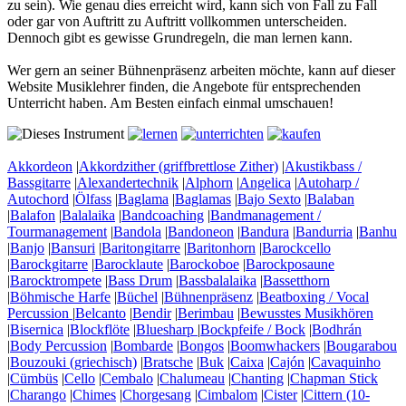
zu sein). Wie genau dies erreicht wird, kann sich von Fall zu Fall
oder gar von Auftritt zu Auftritt vollkommen unterscheiden.
Dennoch gibt es gewisse Grundregeln, die man lernen kann.
Wer gern an seiner Bühnenpräsenz arbeiten möchte, kann auf dieser
Website Musiklehrer finden, die Angebote für entsprechenden
Unterricht haben. Am Besten einfach einmal umschauen!
Akkordeon
|
Akkordzither (griffbrettlose Zither)
|
Akustikbass /
Bassgitarre
|
Alexandertechnik
|
Alphorn
|
Angelica
|
Autoharp /
Autochord
|
Ölfass
|
Baglama
|
Baglamas
|
Bajo Sexto
|
Balaban
|
Balafon
|
Balalaika
|
Bandcoaching
|
Bandmanagement /
Tourmanagement
|
Bandola
|
Bandoneon
|
Bandura
|
Bandurria
|
Banhu
|
Banjo
|
Bansuri
|
Baritongitarre
|
Baritonhorn
|
Barockcello
|
Barockgitarre
|
Barocklaute
|
Barockoboe
|
Barockposaune
|
Barocktrompete
|
Bass Drum
|
Bassbalalaika
|
Bassetthorn
|
Böhmische Harfe
|
Büchel
|
Bühnenpräsenz
|
Beatboxing / Vocal
Percussion
|
Belcanto
|
Bendir
|
Berimbau
|
Bewusstes Musikhören
|
Bisernica
|
Blockflöte
|
Bluesharp
|
Bockpfeife / Bock
|
Bodhrán
|
Body Percussion
|
Bombarde
|
Bongos
|
Boomwhackers
|
Bougarabou
|
Bouzouki (griechisch)
|
Bratsche
|
Buk
|
Caixa
|
Cajón
|
Cavaquinho
|
Cümbüs
|
Cello
|
Cembalo
|
Chalumeau
|
Chanting
|
Chapman Stick
|
Charango
|
Chimes
|
Chorgesang
|
Cimbalom
|
Cister
|
Cittern (10-