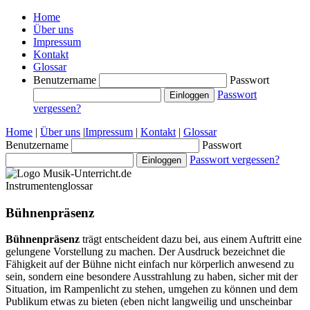
Home
Über uns
Impressum
Kontakt
Glossar
Benutzername
Passwort
Passwort
vergessen?
Home
|
Über uns
|
Impressum
|
Kontakt
|
Glossar
Benutzername
Passwort
Passwort vergessen?
Instrumentenglossar
Bühnenpräsenz
Bühnenpräsenz
trägt entscheident dazu bei, aus einem Auftritt eine
gelungene Vorstellung zu machen. Der Ausdruck bezeichnet die
Fähigkeit auf der Bühne nicht einfach nur körperlich anwesend zu
sein, sondern eine besondere Ausstrahlung zu haben, sicher mit der
Situation, im Rampenlicht zu stehen, umgehen zu können und dem
Publikum etwas zu bieten (eben nicht langweilig und unscheinbar