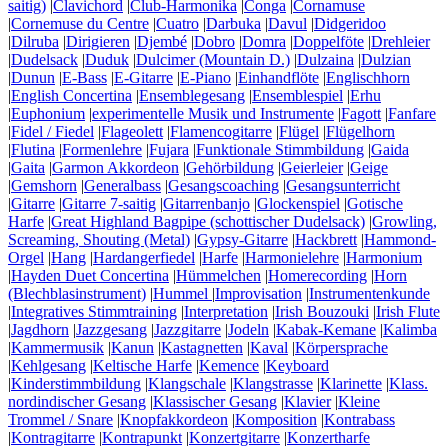
saitig)
|
Clavichord
|
Club-Harmonika
|
Conga
|
Cornamuse
|
Cornemuse du Centre
|
Cuatro
|
Darbuka
|
Davul
|
Didgeridoo
|
Dilruba
|
Dirigieren
|
Djembé
|
Dobro
|
Domra
|
Doppelföte
|
Drehleier
|
Dudelsack
|
Duduk
|
Dulcimer (Mountain D.)
|
Dulzaina
|
Dulzian
|
Dunun
|
E-Bass
|
E-Gitarre
|
E-Piano
|
Einhandflöte
|
Englischhorn
|
English Concertina
|
Ensemblegesang
|
Ensemblespiel
|
Erhu
|
Euphonium
|
experimentelle Musik und Instrumente
|
Fagott
|
Fanfare
|
Fidel / Fiedel
|
Flageolett
|
Flamencogitarre
|
Flügel
|
Flügelhorn
|
Flutina
|
Formenlehre
|
Fujara
|
Funktionale Stimmbildung
|
Gaida
|
Gaita
|
Garmon Akkordeon
|
Gehörbildung
|
Geierleier
|
Geige
|
Gemshorn
|
Generalbass
|
Gesangscoaching
|
Gesangsunterricht
|
Gitarre
|
Gitarre 7-saitig
|
Gitarrenbanjo
|
Glockenspiel
|
Gotische
Harfe
|
Great Highland Bagpipe (schottischer Dudelsack)
|
Growling,
Screaming, Shouting (Metal)
|
Gypsy-Gitarre
|
Hackbrett
|
Hammond-
Orgel
|
Hang
|
Hardangerfiedel
|
Harfe
|
Harmonielehre
|
Harmonium
|
Hayden Duet Concertina
|
Hümmelchen
|
Homerecording
|
Horn
(Blechblasinstrument)
|
Hummel
|
Improvisation
|
Instrumentenkunde
|
Integratives Stimmtraining
|
Interpretation
|
Irish Bouzouki
|
Irish Flute
|
Jagdhorn
|
Jazzgesang
|
Jazzgitarre
|
Jodeln
|
Kabak-Kemane
|
Kalimba
|
Kammermusik
|
Kanun
|
Kastagnetten
|
Kaval
|
Körpersprache
|
Kehlgesang
|
Keltische Harfe
|
Kemence
|
Keyboard
|
Kinderstimmbildung
|
Klangschale
|
Klangstrasse
|
Klarinette
|
Klass.
nordindischer Gesang
|
Klassischer Gesang
|
Klavier
|
Kleine
Trommel / Snare
|
Knopfakkordeon
|
Komposition
|
Kontrabass
|
Kontragitarre
|
Kontrapunkt
|
Konzertgitarre
|
Konzertharfe