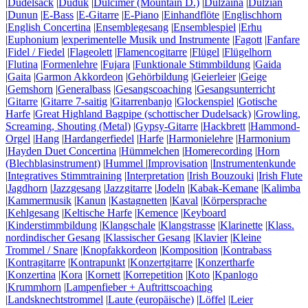
|
Dudelsack
|
Duduk
|
Dulcimer (Mountain D.)
|
Dulzaina
|
Dulzian
|
Dunun
|
E-Bass
|
E-Gitarre
|
E-Piano
|
Einhandflöte
|
Englischhorn
|
English Concertina
|
Ensemblegesang
|
Ensemblespiel
|
Erhu
|
Euphonium
|
experimentelle Musik und Instrumente
|
Fagott
|
Fanfare
|
Fidel / Fiedel
|
Flageolett
|
Flamencogitarre
|
Flügel
|
Flügelhorn
|
Flutina
|
Formenlehre
|
Fujara
|
Funktionale Stimmbildung
|
Gaida
|
Gaita
|
Garmon Akkordeon
|
Gehörbildung
|
Geierleier
|
Geige
|
Gemshorn
|
Generalbass
|
Gesangscoaching
|
Gesangsunterricht
|
Gitarre
|
Gitarre 7-saitig
|
Gitarrenbanjo
|
Glockenspiel
|
Gotische
Harfe
|
Great Highland Bagpipe (schottischer Dudelsack)
|
Growling,
Screaming, Shouting (Metal)
|
Gypsy-Gitarre
|
Hackbrett
|
Hammond-
Orgel
|
Hang
|
Hardangerfiedel
|
Harfe
|
Harmonielehre
|
Harmonium
|
Hayden Duet Concertina
|
Hümmelchen
|
Homerecording
|
Horn
(Blechblasinstrument)
|
Hummel
|
Improvisation
|
Instrumentenkunde
|
Integratives Stimmtraining
|
Interpretation
|
Irish Bouzouki
|
Irish Flute
|
Jagdhorn
|
Jazzgesang
|
Jazzgitarre
|
Jodeln
|
Kabak-Kemane
|
Kalimba
|
Kammermusik
|
Kanun
|
Kastagnetten
|
Kaval
|
Körpersprache
|
Kehlgesang
|
Keltische Harfe
|
Kemence
|
Keyboard
|
Kinderstimmbildung
|
Klangschale
|
Klangstrasse
|
Klarinette
|
Klass.
nordindischer Gesang
|
Klassischer Gesang
|
Klavier
|
Kleine
Trommel / Snare
|
Knopfakkordeon
|
Komposition
|
Kontrabass
|
Kontragitarre
|
Kontrapunkt
|
Konzertgitarre
|
Konzertharfe
|
Konzertina
|
Kora
|
Kornett
|
Korrepetition
|
Koto
|
Kpanlogo
|
Krummhorn
|
Lampenfieber + Auftrittscoaching
|
Landsknechtstrommel
|
Laute (europäische)
|
Löffel
|
Leier