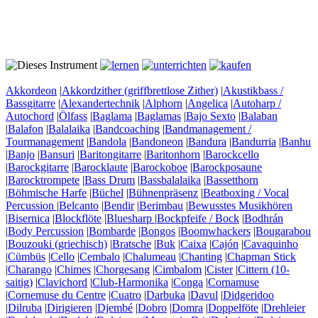
Akkordeon
|
Akkordzither (griffbrettlose Zither)
|
Akustikbass /
Bassgitarre
|
Alexandertechnik
|
Alphorn
|
Angelica
|
Autoharp /
Autochord
|
Ölfass
|
Baglama
|
Baglamas
|
Bajo Sexto
|
Balaban
|
Balafon
|
Balalaika
|
Bandcoaching
|
Bandmanagement /
Tourmanagement
|
Bandola
|
Bandoneon
|
Bandura
|
Bandurria
|
Banhu
|
Banjo
|
Bansuri
|
Baritongitarre
|
Baritonhorn
|
Barockcello
|
Barockgitarre
|
Barocklaute
|
Barockoboe
|
Barockposaune
|
Barocktrompete
|
Bass Drum
|
Bassbalalaika
|
Bassetthorn
|
Böhmische Harfe
|
Büchel
|
Bühnenpräsenz
|
Beatboxing / Vocal
Percussion
|
Belcanto
|
Bendir
|
Berimbau
|
Bewusstes Musikhören
|
Bisernica
|
Blockflöte
|
Bluesharp
|
Bockpfeife / Bock
|
Bodhrán
|
Body Percussion
|
Bombarde
|
Bongos
|
Boomwhackers
|
Bougarabou
|
Bouzouki (griechisch)
|
Bratsche
|
Buk
|
Caixa
|
Cajón
|
Cavaquinho
|
Cümbüs
|
Cello
|
Cembalo
|
Chalumeau
|
Chanting
|
Chapman Stick
|
Charango
|
Chimes
|
Chorgesang
|
Cimbalom
|
Cister
|
Cittern (10-
saitig)
|
Clavichord
|
Club-Harmonika
|
Conga
|
Cornamuse
|
Cornemuse du Centre
|
Cuatro
|
Darbuka
|
Davul
|
Didgeridoo
|
Dilruba
|
Dirigieren
|
Djembé
|
Dobro
|
Domra
|
Doppelföte
|
Drehleier