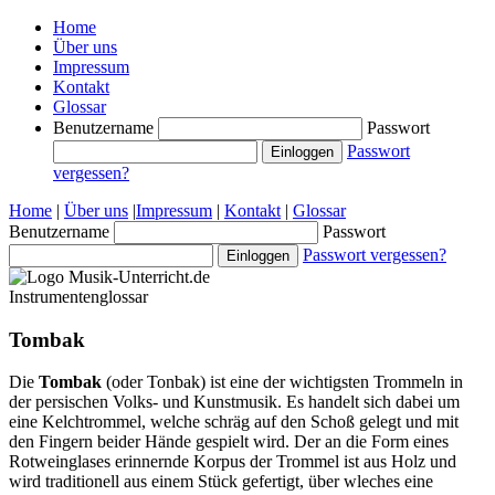
Home
Über uns
Impressum
Kontakt
Glossar
Benutzername
Passwort
Passwort
vergessen?
Home
|
Über uns
|
Impressum
|
Kontakt
|
Glossar
Benutzername
Passwort
Passwort vergessen?
Instrumentenglossar
Tombak
Die
Tombak
(oder Tonbak) ist eine der wichtigsten Trommeln in
der persischen Volks- und Kunstmusik. Es handelt sich dabei um
eine Kelchtrommel, welche schräg auf den Schoß gelegt und mit
den Fingern beider Hände gespielt wird. Der an die Form eines
Rotweinglases erinnernde Korpus der Trommel ist aus Holz und
wird traditionell aus einem Stück gefertigt, über wleches eine