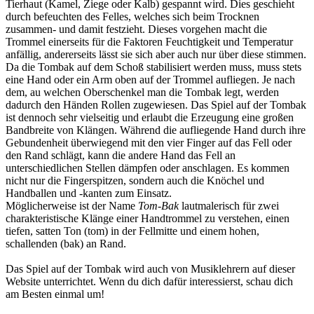
Tierhaut (Kamel, Ziege oder Kalb) gespannt wird. Dies geschieht
durch befeuchten des Felles, welches sich beim Trocknen
zusammen- und damit festzieht. Dieses vorgehen macht die
Trommel einerseits für die Faktoren Feuchtigkeit und Temperatur
anfällig, andererseits lässt sie sich aber auch nur über diese stimmen.
Da die Tombak auf dem Schoß stabilisiert werden muss, muss stets
eine Hand oder ein Arm oben auf der Trommel aufliegen. Je nach
dem, au welchen Oberschenkel man die Tombak legt, werden
dadurch den Händen Rollen zugewiesen. Das Spiel auf der Tombak
ist dennoch sehr vielseitig und erlaubt die Erzeugung eine großen
Bandbreite von Klängen. Während die aufliegende Hand durch ihre
Gebundenheit überwiegend mit den vier Finger auf das Fell oder
den Rand schlägt, kann die andere Hand das Fell an
unterschiedlichen Stellen dämpfen oder anschlagen. Es kommen
nicht nur die Fingerspitzen, sondern auch die Knöchel und
Handballen und -kanten zum Einsatz.
Möglicherweise ist der Name
Tom-Bak
lautmalerisch für zwei
charakteristische Klänge einer Handtrommel zu verstehen, einen
tiefen, satten Ton (tom) in der Fellmitte und einem hohen,
schallenden (bak) an Rand.
Das Spiel auf der Tombak wird auch von Musiklehrern auf dieser
Website unterrichtet. Wenn du dich dafür interessierst, schau dich
am Besten einmal um!