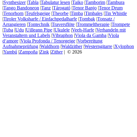
|
Synthesizer
|
Tabla
|
Tabulatur lesen
|
Taiko
|
Tamborim
|
Tambura
|
Tango Bandoneon
|
Tanz
|
Tárogató
|
Tenor Banjo
|
Tenor Drum
|
Tenorhorn
|
Teufelsgeige
|
Theorbe
|
Timba
|
Timbales
|
Tin Whistle
|
Tiroler Volksharfe / Einfachpedalharfe
|
Tombak
|
Tonsatz /
Arrangieren
|
Tontechnik
|
Traversflöte
|
Trommeltherapie
|
Trompete
|
Tuba
|
Udu
|
Uilleann Pipe
|
Ukulele
|
Veeh-Harfe
|
Verhandeln mit
Veranstaltern und Labels
|
Vibraphon
|
Viola da Gamba
|
Viola
d‘amore
|
Viola Profonda / Tenorgeige
|
Vorbereitung
Aufnahmeprüfung
|
Waldhorn
|
Waldzither
|
Westerngitarre
|
Xylophon
|
Yambú
|
Zampoña
|
Zink
|
Zither
| © 2026