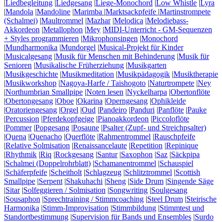
|
Liedbegleitung
|
Liedgesang
|
Liege-Monochord
|
Low Whistle
|
Lyra
|
Mandola
|
Mandoline
|
Marimba
|
Marktsackpfeife
|
Martinstrompete
(Schalmei)
|
Maultrommel
|
Mazhar
|
Melodica
|
Melodiebass-
Akkordeon
|
Metallophon
|
Mey
|
MIDI-Unterricht - GM-Sequenzen
+ Styles programmieren
|
Mikrophonsingen
|
Monochord
|
Mundharmonika
|
Mundorgel
|
Musical-Projekt für Kinder
|
Musicalgesang
|
Musik für Menschen mit Behinderung
|
Musik für
Senioren
|
Musikalische Früherziehung
|
Musikgarten
|
Musikgeschichte
|
Musikmeditation
|
Musikpädagogik
|
Musiktherapie
|
Musikworkshop
|
Nagoya-Harfe / Taishogoto
|
Naturtrompete
|
Ney
|
Northumbrian Smallpipe
|
Noten lesen
|
Nyckelharpa
|
Obertonflöte
|
Obertongesang
|
Oboe
|
Okarina
|
Operngesang
|
Ophikleide
|
Oratoriengesang
|
Orgel
|
Oud
|
Pandeiro
|
Panduri
|
Panflöte
|
Pauke
|
Percussion
|
Pferdekopfgeige
|
Pianoakkordeon
|
Piccoloflöte
|
Pommer
|
Popgesang
|
Posaune
|
Psalter (Zupf- und Streichpsalter)
|
Quena
|
Quenacho
|
Querflöte
|
Rahmentrommel
|
Rauschpfeife
|
Relative Solmisation
|
Renaissancelaute
|
Repetition
|
Repinique
|
Rhythmik
|
Riq
|
Rockgesang
|
Santur
|
Saxophon
|
Saz
|
Säckpipa
|
Schalmei (Doppelrohrblatt)
|
Schamanentrommel
|
Schauspiel
|
Schäferpfeife
|
Scheitholt
|
Schlagzeug
|
Schlitztrommel
|
Scottish
Smallpipe
|
Serpent
|
Shakuhachi
|
Sheng
|
Side Drum
|
Singende Säge
|
Sitar
|
Solfeggieren / Solmisation
|
Songwriting
|
Soulgesang
|
Sousaphon
|
Sprechtraining / Stimmcoaching
|
Steel Drum
|
Steirische
Harmonika
|
Stimm-Improvisation
|
Stimmbildung
|
Stimmtest und
Standortbestimmung
|
Supervision für Bands und Ensembles
|
Surdo