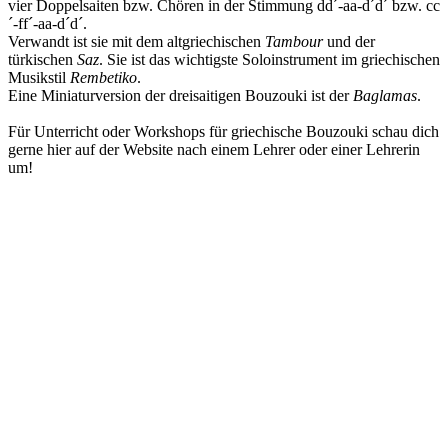
vier Doppelsaiten bzw. Chören in der Stimmung dd´-aa-d´d´ bzw. cc
´-ff´-aa-d´d´.
Verwandt ist sie mit dem altgriechischen
Tambour
und der
türkischen
Saz
. Sie ist das wichtigste Soloinstrument im griechischen
Musikstil
Rembetiko
.
Eine Miniaturversion der dreisaitigen Bouzouki ist der
Baglamas
.
Für Unterricht oder Workshops für griechische Bouzouki schau dich
gerne hier auf der Website nach einem Lehrer oder einer Lehrerin
um!