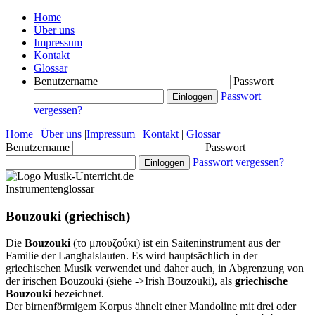
Home
Über uns
Impressum
Kontakt
Glossar
Benutzername
Passwort
Passwort
vergessen?
Home
|
Über uns
|
Impressum
|
Kontakt
|
Glossar
Benutzername
Passwort
Passwort vergessen?
Instrumentenglossar
Bouzouki (griechisch)
Die
Bouzouki
(το μπουζούκι) ist ein Saiteninstrument aus der
Familie der Langhalslauten. Es wird hauptsächlich in der
griechischen Musik verwendet und daher auch, in Abgrenzung von
der irischen Bouzouki (siehe ->Irish Bouzouki), als
griechische
Bouzouki
bezeichnet.
Der birnenförmigem Korpus ähnelt einer Mandoline mit drei oder