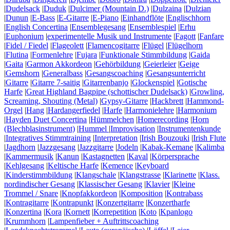
|
Dudelsack
|
Duduk
|
Dulcimer (Mountain D.)
|
Dulzaina
|
Dulzian
|
Dunun
|
E-Bass
|
E-Gitarre
|
E-Piano
|
Einhandflöte
|
Englischhorn
|
English Concertina
|
Ensemblegesang
|
Ensemblespiel
|
Erhu
|
Euphonium
|
experimentelle Musik und Instrumente
|
Fagott
|
Fanfare
|
Fidel / Fiedel
|
Flageolett
|
Flamencogitarre
|
Flügel
|
Flügelhorn
|
Flutina
|
Formenlehre
|
Fujara
|
Funktionale Stimmbildung
|
Gaida
|
Gaita
|
Garmon Akkordeon
|
Gehörbildung
|
Geierleier
|
Geige
|
Gemshorn
|
Generalbass
|
Gesangscoaching
|
Gesangsunterricht
|
Gitarre
|
Gitarre 7-saitig
|
Gitarrenbanjo
|
Glockenspiel
|
Gotische
Harfe
|
Great Highland Bagpipe (schottischer Dudelsack)
|
Growling,
Screaming, Shouting (Metal)
|
Gypsy-Gitarre
|
Hackbrett
|
Hammond-
Orgel
|
Hang
|
Hardangerfiedel
|
Harfe
|
Harmonielehre
|
Harmonium
|
Hayden Duet Concertina
|
Hümmelchen
|
Homerecording
|
Horn
(Blechblasinstrument)
|
Hummel
|
Improvisation
|
Instrumentenkunde
|
Integratives Stimmtraining
|
Interpretation
|
Irish Bouzouki
|
Irish Flute
|
Jagdhorn
|
Jazzgesang
|
Jazzgitarre
|
Jodeln
|
Kabak-Kemane
|
Kalimba
|
Kammermusik
|
Kanun
|
Kastagnetten
|
Kaval
|
Körpersprache
|
Kehlgesang
|
Keltische Harfe
|
Kemence
|
Keyboard
|
Kinderstimmbildung
|
Klangschale
|
Klangstrasse
|
Klarinette
|
Klass.
nordindischer Gesang
|
Klassischer Gesang
|
Klavier
|
Kleine
Trommel / Snare
|
Knopfakkordeon
|
Komposition
|
Kontrabass
|
Kontragitarre
|
Kontrapunkt
|
Konzertgitarre
|
Konzertharfe
|
Konzertina
|
Kora
|
Kornett
|
Korrepetition
|
Koto
|
Kpanlogo
|
Krummhorn
|
Lampenfieber + Auftrittscoaching