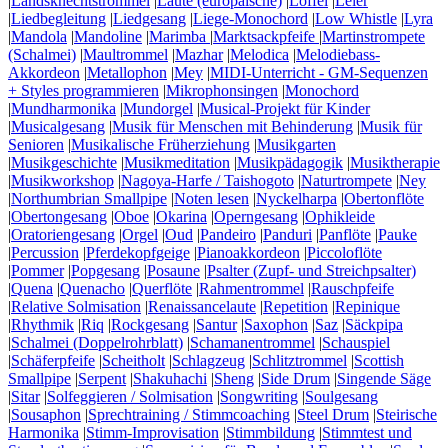
|
Landsknechtstrommel
|
Laute (europäische)
|
Löffel
|
Leier
|
Liedbegleitung
|
Liedgesang
|
Liege-Monochord
|
Low Whistle
|
Lyra
|
Mandola
|
Mandoline
|
Marimba
|
Marktsackpfeife
|
Martinstrompete
(Schalmei)
|
Maultrommel
|
Mazhar
|
Melodica
|
Melodiebass-
Akkordeon
|
Metallophon
|
Mey
|
MIDI-Unterricht - GM-Sequenzen
+ Styles programmieren
|
Mikrophonsingen
|
Monochord
|
Mundharmonika
|
Mundorgel
|
Musical-Projekt für Kinder
|
Musicalgesang
|
Musik für Menschen mit Behinderung
|
Musik für
Senioren
|
Musikalische Früherziehung
|
Musikgarten
|
Musikgeschichte
|
Musikmeditation
|
Musikpädagogik
|
Musiktherapie
|
Musikworkshop
|
Nagoya-Harfe / Taishogoto
|
Naturtrompete
|
Ney
|
Northumbrian Smallpipe
|
Noten lesen
|
Nyckelharpa
|
Obertonflöte
|
Obertongesang
|
Oboe
|
Okarina
|
Operngesang
|
Ophikleide
|
Oratoriengesang
|
Orgel
|
Oud
|
Pandeiro
|
Panduri
|
Panflöte
|
Pauke
|
Percussion
|
Pferdekopfgeige
|
Pianoakkordeon
|
Piccoloflöte
|
Pommer
|
Popgesang
|
Posaune
|
Psalter (Zupf- und Streichpsalter)
|
Quena
|
Quenacho
|
Querflöte
|
Rahmentrommel
|
Rauschpfeife
|
Relative Solmisation
|
Renaissancelaute
|
Repetition
|
Repinique
|
Rhythmik
|
Riq
|
Rockgesang
|
Santur
|
Saxophon
|
Saz
|
Säckpipa
|
Schalmei (Doppelrohrblatt)
|
Schamanentrommel
|
Schauspiel
|
Schäferpfeife
|
Scheitholt
|
Schlagzeug
|
Schlitztrommel
|
Scottish
Smallpipe
|
Serpent
|
Shakuhachi
|
Sheng
|
Side Drum
|
Singende Säge
|
Sitar
|
Solfeggieren / Solmisation
|
Songwriting
|
Soulgesang
|
Sousaphon
|
Sprechtraining / Stimmcoaching
|
Steel Drum
|
Steirische
Harmonika
|
Stimm-Improvisation
|
Stimmbildung
|
Stimmtest und