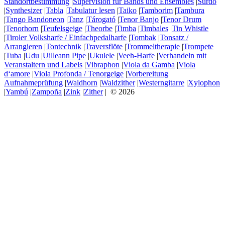
Standortbestimmung
|
Supervision für Bands und Ensembles
|
Surdo
|
Synthesizer
|
Tabla
|
Tabulatur lesen
|
Taiko
|
Tamborim
|
Tambura
|
Tango Bandoneon
|
Tanz
|
Tárogató
|
Tenor Banjo
|
Tenor Drum
|
Tenorhorn
|
Teufelsgeige
|
Theorbe
|
Timba
|
Timbales
|
Tin Whistle
|
Tiroler Volksharfe / Einfachpedalharfe
|
Tombak
|
Tonsatz /
Arrangieren
|
Tontechnik
|
Traversflöte
|
Trommeltherapie
|
Trompete
|
Tuba
|
Udu
|
Uilleann Pipe
|
Ukulele
|
Veeh-Harfe
|
Verhandeln mit
Veranstaltern und Labels
|
Vibraphon
|
Viola da Gamba
|
Viola
d‘amore
|
Viola Profonda / Tenorgeige
|
Vorbereitung
Aufnahmeprüfung
|
Waldhorn
|
Waldzither
|
Westerngitarre
|
Xylophon
|
Yambú
|
Zampoña
|
Zink
|
Zither
| © 2026