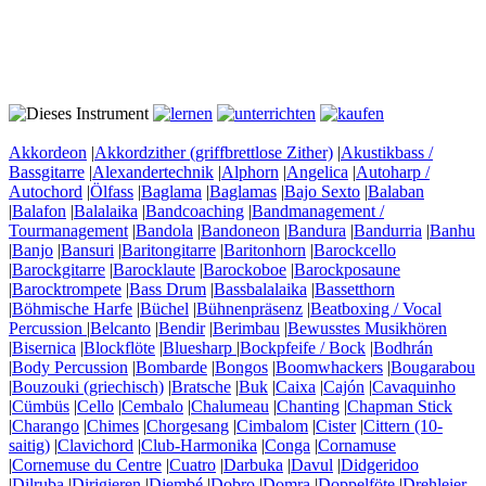
Akkordeon
|
Akkordzither (griffbrettlose Zither)
|
Akustikbass /
Bassgitarre
|
Alexandertechnik
|
Alphorn
|
Angelica
|
Autoharp /
Autochord
|
Ölfass
|
Baglama
|
Baglamas
|
Bajo Sexto
|
Balaban
|
Balafon
|
Balalaika
|
Bandcoaching
|
Bandmanagement /
Tourmanagement
|
Bandola
|
Bandoneon
|
Bandura
|
Bandurria
|
Banhu
|
Banjo
|
Bansuri
|
Baritongitarre
|
Baritonhorn
|
Barockcello
|
Barockgitarre
|
Barocklaute
|
Barockoboe
|
Barockposaune
|
Barocktrompete
|
Bass Drum
|
Bassbalalaika
|
Bassetthorn
|
Böhmische Harfe
|
Büchel
|
Bühnenpräsenz
|
Beatboxing / Vocal
Percussion
|
Belcanto
|
Bendir
|
Berimbau
|
Bewusstes Musikhören
|
Bisernica
|
Blockflöte
|
Bluesharp
|
Bockpfeife / Bock
|
Bodhrán
|
Body Percussion
|
Bombarde
|
Bongos
|
Boomwhackers
|
Bougarabou
|
Bouzouki (griechisch)
|
Bratsche
|
Buk
|
Caixa
|
Cajón
|
Cavaquinho
|
Cümbüs
|
Cello
|
Cembalo
|
Chalumeau
|
Chanting
|
Chapman Stick
|
Charango
|
Chimes
|
Chorgesang
|
Cimbalom
|
Cister
|
Cittern (10-
saitig)
|
Clavichord
|
Club-Harmonika
|
Conga
|
Cornamuse
|
Cornemuse du Centre
|
Cuatro
|
Darbuka
|
Davul
|
Didgeridoo
|
Dilruba
|
Dirigieren
|
Djembé
|
Dobro
|
Domra
|
Doppelföte
|
Drehleier