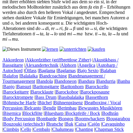
mit ihrer erhöhten siebten Stufe wird aus dem
so
ein
si
, in der
melodischen Molltonleiter zusätzlich aus dem
fa
ein
fi
– Erhöhungen
werden also durch den helleren Vokal
i
angedeutet. Entsprechend
stehen dunklere Vokale für Erniedrigungen, bei manchen Autoren
a
und
o
, bei anderen konsequent
u
. Die wichtigsten Hoch-
Alterationen sind
do
→
di
,
re
→
ri
,
fa
→
fi
und
so
→
si
, die wichtigsten
Tiefalterationen
ti
→
ta
,
la
→
lo
und
mi
→
ma
bzw.
ti
→
tu
,
la
→
lu
und
mi
→
mu
.
Akkordeon
|
Akkordzither (griffbrettlose Zither)
|
Akustikbass /
Bassgitarre
|
Alexandertechnik
|
Alphorn
|
Angelica
|
Autoharp /
Autochord
|
Ölfass
|
Baglama
|
Baglamas
|
Bajo Sexto
|
Balaban
|
Balafon
|
Balalaika
|
Bandcoaching
|
Bandmanagement /
Tourmanagement
|
Bandola
|
Bandoneon
|
Bandura
|
Bandurria
|
Banhu
|
Banjo
|
Bansuri
|
Baritongitarre
|
Baritonhorn
|
Barockcello
|
Barockgitarre
|
Barocklaute
|
Barockoboe
|
Barockposaune
|
Barocktrompete
|
Bass Drum
|
Bassbalalaika
|
Bassetthorn
|
Böhmische Harfe
|
Büchel
|
Bühnenpräsenz
|
Beatboxing / Vocal
Percussion
|
Belcanto
|
Bendir
|
Berimbau
|
Bewusstes Musikhören
|
Bisernica
|
Blockflöte
|
Bluesharp
|
Bockpfeife / Bock
|
Bodhrán
|
Body Percussion
|
Bombarde
|
Bongos
|
Boomwhackers
|
Bougarabou
|
Bouzouki (griechisch)
|
Bratsche
|
Buk
|
Caixa
|
Cajón
|
Cavaquinho
|
Cümbüs
|
Cello
|
Cembalo
|
Chalumeau
|
Chanting
|
Chapman Stick