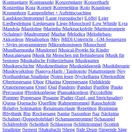
|
Kontragitarre
|
Kontrapunkt
|
Konzertgitarre
|
Konzertharfe
|
Konzertina
|
Kora
|
Kornett
|
Korrepetition
|
Koto
|
Kpanlogo
|
Krummhorn
|
Lampenfieber + Auftrittscoaching
|
Landsknechtstrommel
|
Laute (europäische)
|
Löffel
|
Leier
|
Liedbegleitung
|
Liedgesang
|
Liege-Monochord
|
Low Whistle
|
Lyra
|
Mandola
|
Mandoline
|
Marimba
|
Marktsackpfeife
|
Martinstrompete
(Schalmei)
|
Maultrommel
|
Mazhar
|
Melodica
|
Melodiebass-
Akkordeon
|
Metallophon
|
Mey
|
MIDI-Unterricht - GM-Sequenzen
+ Styles programmieren
|
Mikrophonsingen
|
Monochord
|
Mundharmonika
|
Mundorgel
|
Musical-Projekt für Kinder
|
Musicalgesang
|
Musik für Menschen mit Behinderung
|
Musik für
Senioren
|
Musikalische Früherziehung
|
Musikgarten
|
Musikgeschichte
|
Musikmeditation
|
Musikpädagogik
|
Musiktherapie
|
Musikworkshop
|
Nagoya-Harfe / Taishogoto
|
Naturtrompete
|
Ney
|
Northumbrian Smallpipe
|
Noten lesen
|
Nyckelharpa
|
Obertonflöte
|
Obertongesang
|
Oboe
|
Okarina
|
Operngesang
|
Ophikleide
|
Oratoriengesang
|
Orgel
|
Oud
|
Pandeiro
|
Panduri
|
Panflöte
|
Pauke
|
Percussion
|
Pferdekopfgeige
|
Pianoakkordeon
|
Piccoloflöte
|
Pommer
|
Popgesang
|
Posaune
|
Psalter (Zupf- und Streichpsalter)
|
Quena
|
Quenacho
|
Querflöte
|
Rahmentrommel
|
Rauschpfeife
|
Relative Solmisation
|
Renaissancelaute
|
Repetition
|
Repinique
|
Rhythmik
|
Riq
|
Rockgesang
|
Santur
|
Saxophon
|
Saz
|
Säckpipa
|
Schalmei (Doppelrohrblatt)
|
Schamanentrommel
|
Schauspiel
|
Schäferpfeife
|
Scheitholt
|
Schlagzeug
|
Schlitztrommel
|
Scottish
Smallpipe
|
Serpent
|
Shakuhachi
|
Sheng
|
Side Drum
|
Singende Säge