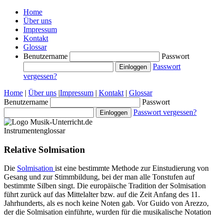
Home
Über uns
Impressum
Kontakt
Glossar
Benutzername
Passwort
Passwort
vergessen?
Home
|
Über uns
|
Impressum
|
Kontakt
|
Glossar
Benutzername
Passwort
Passwort vergessen?
Instrumentenglossar
Relative Solmisation
Die
Solmisation
ist eine bestimmte Methode zur Einstudierung von
Gesang und zur Stimmbildung, bei der man alle Tonstufen auf
bestimmte Silben singt. Die europäische Tradition der Solmisation
führt zurück auf das Mittelalter bzw. auf die Zeit Anfang des 11.
Jahrhunderts, als es noch keine Noten gab. Vor Guido von Arezzo,
der die Solmisation einführte, wurden für die musikalische Notation