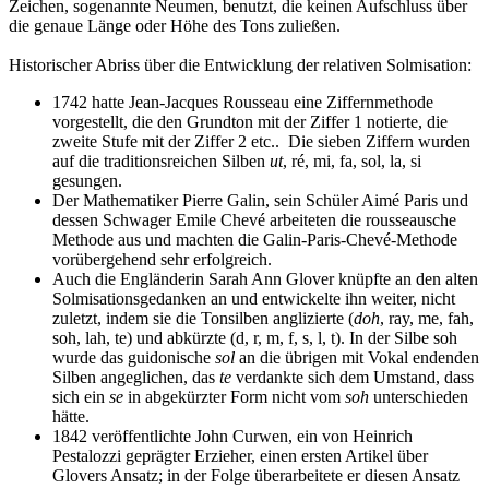
Zeichen, sogenannte Neumen, benutzt, die keinen Aufschluss über
die genaue Länge oder Höhe des Tons zuließen.
Historischer Abriss über die Entwicklung der relativen Solmisation:
1742 hatte Jean-Jacques Rousseau eine Ziffernmethode
vorgestellt, die den Grundton mit der Ziffer 1 notierte, die
zweite Stufe mit der Ziffer 2 etc.. Die sieben Ziffern wurden
auf die traditionsreichen Silben
ut
, ré, mi, fa, sol, la, si
gesungen.
Der Mathematiker Pierre Galin, sein Schüler Aimé Paris und
dessen Schwager Emile Chevé arbeiteten die rousseausche
Methode aus und machten die Galin-Paris-Chevé-Methode
vorübergehend sehr erfolgreich.
Auch die Engländerin Sarah Ann Glover knüpfte an den alten
Solmisationsgedanken an und entwickelte ihn weiter, nicht
zuletzt, indem sie die Tonsilben anglizierte (
doh
, ray, me, fah,
soh, lah, te) und abkürzte (d, r, m, f, s, l, t). In der Silbe soh
wurde das guidonische
sol
an die übrigen mit Vokal endenden
Silben angeglichen, das
te
verdankte sich dem Umstand, dass
sich ein
se
in abgekürzter Form nicht vom
soh
unterschieden
hätte.
1842 veröffentlichte John Curwen, ein von Heinrich
Pestalozzi geprägter Erzieher, einen ersten Artikel über
Glovers Ansatz; in der Folge überarbeitete er diesen Ansatz