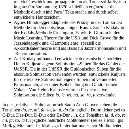
mit viel Geschick und propagierte ihn als Tonic-sol-fa-System
in ganz Großbritannien; 1870 schließlich ergänzte er die
Methode durch Aimé Paris’ Taktsprache und durch selbst
entwickelte Handzeichen.
Agnes Hundoegger adaptierte das Prinzip in der Tonika-Do-
Methode für den deutschsprachigen Raum, Zoltán Kodály in
der Kodály-Methode für Ungarn, Edwin E. Gordon in der
Music Learning Theory für die USA und Dick Grove für die
Jazzpädagogik und -Harmonielehre, speziell die
Akkordskalentheorie und als Basis für Jazzharmonisation und
-Reharmonisation.
Auf Kodály aufbauend entwickelte der estnische Chorleiter
Heino Kaljuste eigene Solmisations-Silben für das Gebiet der
UdSSR. Da in der UdSSR die Guidonischen Silben für die
absolute Solmisation verwendet wurden, entwickelte Kaljuste
für die relative Solmisation eigene Silben mit veränderten
Konsonanten, aber unter Beibehaltung der Guidonischen
Vokale. Von Heino Kaljuste wurden für die relative
Solmisation die Silben
jo
,
le
,
wi
,
na
,
so
,
ra
,
ti
verwendet.
In der „relativen“ Solmisation seit Sarah Ann Glover stehen die
Tonsilben
do
,
re
,
mi
,
fa
,
so
,
la
,
ti
,
do
für jegliche Durtonleiter (sei es
C-Dur, Des-Dur, D-Dur oder Es-Dur …), die Tonsilben
la
,
ti
,
do
,
re
,
mi
,
fa
,
so
,
la
für jegliche natürliche Molltonleiter (sei es a-Moll, gis-
Moll, g-Moll oder fis-Moll …). In der harmonischen Molltonleiter