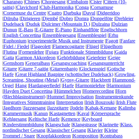
|
Charango
|
Chimes
|
Chorgesang
|
Cimbalom
|
Cister
|
Cittern (10-
saitig)
|
Clavichord
|
Club-Harmonika
|
Conga
|
Cornamuse
|
Cornemuse du Centre
|
Cuatro
|
Darbuka
|
Davul
|
Didgeridoo
|
Dilruba
|
Dirigieren
|
Djembé
|
Dobro
|
Domra
|
Doppelföte
|
Drehleier
|
Dudelsack
|
Duduk
|
Dulcimer (Mountain D.)
|
Dulzaina
|
Dulzian
|
Dunun
|
E-Bass
|
E-Gitarre
|
E-Piano
|
Einhandflöte
|
Englischhorn
|
English Concertina
|
Ensemblegesang
|
Ensemblespiel
|
Erhu
|
Euphonium
|
experimentelle Musik und Instrumente
|
Fagott
|
Fanfare
|
Fidel / Fiedel
|
Flageolett
|
Flamencogitarre
|
Flügel
|
Flügelhorn
|
Flutina
|
Formenlehre
|
Fujara
|
Funktionale Stimmbildung
|
Gaida
|
Gaita
|
Garmon Akkordeon
|
Gehörbildung
|
Geierleier
|
Geige
|
Gemshorn
|
Generalbass
|
Gesangscoaching
|
Gesangsunterricht
|
Gitarre
|
Gitarre 7-saitig
|
Gitarrenbanjo
|
Glockenspiel
|
Gotische
Harfe
|
Great Highland Bagpipe (schottischer Dudelsack)
|
Growling,
Screaming, Shouting (Metal)
|
Gypsy-Gitarre
|
Hackbrett
|
Hammond-
Orgel
|
Hang
|
Hardangerfiedel
|
Harfe
|
Harmonielehre
|
Harmonium
|
Hayden Duet Concertina
|
Hümmelchen
|
Homerecording
|
Horn
(Blechblasinstrument)
|
Hummel
|
Improvisation
|
Instrumentenkunde
|
Integratives Stimmtraining
|
Interpretation
|
Irish Bouzouki
|
Irish Flute
|
Jagdhorn
|
Jazzgesang
|
Jazzgitarre
|
Jodeln
|
Kabak-Kemane
|
Kalimba
|
Kammermusik
|
Kanun
|
Kastagnetten
|
Kaval
|
Körpersprache
|
Kehlgesang
|
Keltische Harfe
|
Kemence
|
Keyboard
|
Kinderstimmbildung
|
Klangschale
|
Klangstrasse
|
Klarinette
|
Klass.
nordindischer Gesang
|
Klassischer Gesang
|
Klavier
|
Kleine
Trommel / Snare
|
Knopfakkordeon
|
Komposition
|
Kontrabass