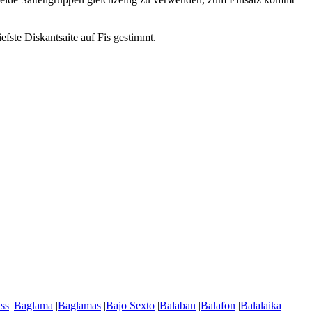
efste Diskantsaite auf Fis gestimmt.
ss
|
Baglama
|
Baglamas
|
Bajo Sexto
|
Balaban
|
Balafon
|
Balalaika