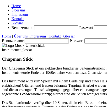
Home
Über uns
Impressum
Kontakt
Glossar
Benutzername
Passwort
Home
|
Über uns
|
Impressum
|
Kontakt
|
Glossar
Benutzername
Passwort
Instrumentenglossar
Chapman Stick
Der
Chapman Stick
ist ein elektrisches bundiertes Saiteninstrument
.
Instruments wurde Ende der 1960er-Jahre von dem Jazz-Gitarristen
Das Instrument wird zum Spielen mit einem Gürtelclip und einer Halss
elektrischen) Gitarren und Bässen bekannte Tapping. Hierbei werden
sind die so erzeugten Tonschwingungen gegenüber einer angeschlage
sogenannte Low-tension-Prinzip; hierbei sind die Saiten weniger stark
Das Standardmodell verfügt über 10 Saiten, die in eine Bass- und eine 
der Bassgruppe steigen in Quinten, die der Diskantgruppe in Quarte