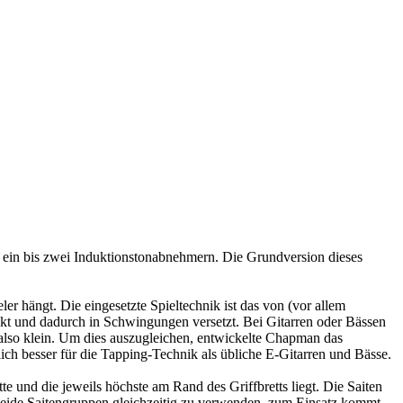
ein bis zwei Induktionstonabnehmern. Die Grundversion dieses
er hängt. Die eingesetzte Spieltechnik ist das von (vor allem
kt und dadurch in Schwingungen versetzt. Bei Gitarren oder Bässen
also klein. Um dies auszugleichen, entwickelte Chapman das
lich besser für die Tapping-Technik als übliche E-Gitarren und Bässe.
tte und die jeweils höchste am Rand des Griffbretts liegt. Die Saiten
 beide Saitengruppen gleichzeitig zu verwenden, zum Einsatz kommt