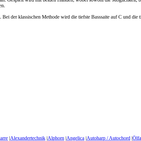
en.
Bei der klassischen Methode wird die tiefste Basssaite auf C und die ti
arre
|
Alexandertechnik
|
Alphorn
|
Angelica
|
Autoharp / Autochord
|
Ölfa