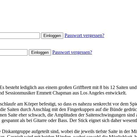
Passwort vergessen?
Passwort vergessen?
 Es besteht lediglich aus einem großen Griffbrett mit 8 bis 12 Saiten
und 
 und Sessionmusiker Emmett Chapman
aus Los Angeles entwickelt.
chlaufe am Körper befestigt, so dass es nahezu senkrecht vor dem Spiel
 die Saiten durch Anschlag mit den Fingerkuppen auf die Bünde gedrüc
nen Saite eher schwach, die Amplituden der Saitenschwingungen sind 
 gespannt als bei Gitarre oder Bass. Der Stick eignet sich daher wesent
Diskantgruppe aufgeteilt sind, wobei die jeweils tiefste Saite in der Mi
n an. Gespielt wird mit beiden Händen, wobei sowohl die Möglichkeit,