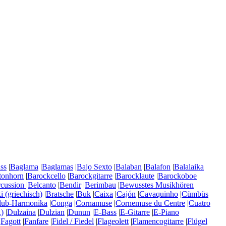
ss
|
Baglama
|
Baglamas
|
Bajo Sexto
|
Balaban
|
Balafon
|
Balalaika
tonhorn
|
Barockcello
|
Barockgitarre
|
Barocklaute
|
Barockoboe
rcussion
|
Belcanto
|
Bendir
|
Berimbau
|
Bewusstes Musikhören
 (griechisch)
|
Bratsche
|
Buk
|
Caixa
|
Cajón
|
Cavaquinho
|
Cümbüs
lub-Harmonika
|
Conga
|
Cornamuse
|
Cornemuse du Centre
|
Cuatro
)
|
Dulzaina
|
Dulzian
|
Dunun
|
E-Bass
|
E-Gitarre
|
E-Piano
|
Fagott
|
Fanfare
|
Fidel / Fiedel
|
Flageolett
|
Flamencogitarre
|
Flügel