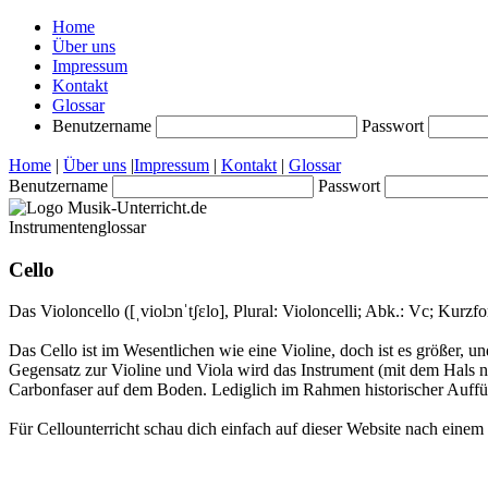
Home
Über uns
Impressum
Kontakt
Glossar
Benutzername
Passwort
Home
|
Über uns
|
Impressum
|
Kontakt
|
Glossar
Benutzername
Passwort
Instrumentenglossar
Cello
Das Violoncello ([ˌviolɔnˈtʃɛlo], Plural: Violoncelli; Abk.: Vc; Kurzf
Das Cello ist im Wesentlichen wie eine Violine, doch ist es größer, 
Gegensatz zur Violine und Viola wird das Instrument (mit dem Hals n
Carbonfaser auf dem Boden. Lediglich im Rahmen historischer Auffüh
Für Cellounterricht schau dich einfach auf dieser Website nach einem