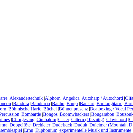
arre
|
Alexandertechnik
|
Alphorn
|
Angelica
|
Autoharp / Autochord
|
Ölfa
oneon
|
Bandura
|
Bandurria
|
Banhu
|
Banjo
|
Bansuri
|
Baritongitarre
|
Bari
horn
|
Böhmische Harfe
|
Büchel
|
Bühnenpräsenz
|
Beatboxing / Vocal Pe
Percussion
|
Bombarde
|
Bongos
|
Boomwhackers
|
Bougarabou
|
Bouzouki
himes
|
Chorgesang
|
Cimbalom
|
Cister
|
Cittern (10-saitig)
|
Clavichord
|
C
mra
|
Doppelföte
|
Drehleier
|
Dudelsack
|
Duduk
|
Dulcimer (Mountain D.
semblespiel
|
Erhu
|
Euphonium
|
experimentelle Musik und Instrumente