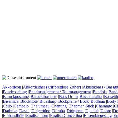
Akkordeon
|
Akkordzither (griffbrettlose Zither)
|
Akustikbass / Bassgit
|
Bandcoaching
|
Bandmanagement / Tourmanagement
|
Bandola
|
Band
|
Barockposaune
|
Barocktrompete
|
Bass Drum
|
Bassbalalaika
|
Bassett
|
Bisernica
|
Blockflöte
|
Bluesharp
|
Bockpfeife / Bock
|
Bodhrán
|
Body 
|
Cello
|
Cembalo
|
Chalumeau
|
Chanting
|
Chapman Stick
|
Charango
|
C
|
Darbuka
|
Davul
|
Didgeridoo
|
Dilruba
|
Dirigieren
|
Djembé
|
Dobro
|
Do
|
Einhandflöte
|
Englischhorn
|
English Concertina
|
Ensemblegesang
|
En