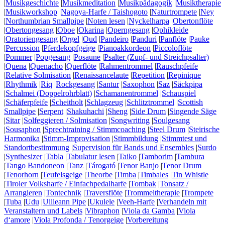
|
Musikgeschichte
|
Musikmeditation
|
Musikpädagogik
|
Musiktherapie
|
Musikworkshop
|
Nagoya-Harfe / Taishogoto
|
Naturtrompete
|
Ney
|
Northumbrian Smallpipe
|
Noten lesen
|
Nyckelharpa
|
Obertonflöte
|
Obertongesang
|
Oboe
|
Okarina
|
Operngesang
|
Ophikleide
|
Oratoriengesang
|
Orgel
|
Oud
|
Pandeiro
|
Panduri
|
Panflöte
|
Pauke
|
Percussion
|
Pferdekopfgeige
|
Pianoakkordeon
|
Piccoloflöte
|
Pommer
|
Popgesang
|
Posaune
|
Psalter (Zupf- und Streichpsalter)
|
Quena
|
Quenacho
|
Querflöte
|
Rahmentrommel
|
Rauschpfeife
|
Relative Solmisation
|
Renaissancelaute
|
Repetition
|
Repinique
|
Rhythmik
|
Riq
|
Rockgesang
|
Santur
|
Saxophon
|
Saz
|
Säckpipa
|
Schalmei (Doppelrohrblatt)
|
Schamanentrommel
|
Schauspiel
|
Schäferpfeife
|
Scheitholt
|
Schlagzeug
|
Schlitztrommel
|
Scottish
Smallpipe
|
Serpent
|
Shakuhachi
|
Sheng
|
Side Drum
|
Singende Säge
|
Sitar
|
Solfeggieren / Solmisation
|
Songwriting
|
Soulgesang
|
Sousaphon
|
Sprechtraining / Stimmcoaching
|
Steel Drum
|
Steirische
Harmonika
|
Stimm-Improvisation
|
Stimmbildung
|
Stimmtest und
Standortbestimmung
|
Supervision für Bands und Ensembles
|
Surdo
|
Synthesizer
|
Tabla
|
Tabulatur lesen
|
Taiko
|
Tamborim
|
Tambura
|
Tango Bandoneon
|
Tanz
|
Tárogató
|
Tenor Banjo
|
Tenor Drum
|
Tenorhorn
|
Teufelsgeige
|
Theorbe
|
Timba
|
Timbales
|
Tin Whistle
|
Tiroler Volksharfe / Einfachpedalharfe
|
Tombak
|
Tonsatz /
Arrangieren
|
Tontechnik
|
Traversflöte
|
Trommeltherapie
|
Trompete
|
Tuba
|
Udu
|
Uilleann Pipe
|
Ukulele
|
Veeh-Harfe
|
Verhandeln mit
Veranstaltern und Labels
|
Vibraphon
|
Viola da Gamba
|
Viola
d‘amore
|
Viola Profonda / Tenorgeige
|
Vorbereitung