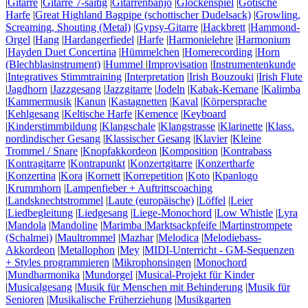
|
Gitarre
|
Gitarre 7-saitig
|
Gitarrenbanjo
|
Glockenspiel
|
Gotische
Harfe
|
Great Highland Bagpipe (schottischer Dudelsack)
|
Growling,
Screaming, Shouting (Metal)
|
Gypsy-Gitarre
|
Hackbrett
|
Hammond-
Orgel
|
Hang
|
Hardangerfiedel
|
Harfe
|
Harmonielehre
|
Harmonium
|
Hayden Duet Concertina
|
Hümmelchen
|
Homerecording
|
Horn
(Blechblasinstrument)
|
Hummel
|
Improvisation
|
Instrumentenkunde
|
Integratives Stimmtraining
|
Interpretation
|
Irish Bouzouki
|
Irish Flute
|
Jagdhorn
|
Jazzgesang
|
Jazzgitarre
|
Jodeln
|
Kabak-Kemane
|
Kalimba
|
Kammermusik
|
Kanun
|
Kastagnetten
|
Kaval
|
Körpersprache
|
Kehlgesang
|
Keltische Harfe
|
Kemence
|
Keyboard
|
Kinderstimmbildung
|
Klangschale
|
Klangstrasse
|
Klarinette
|
Klass.
nordindischer Gesang
|
Klassischer Gesang
|
Klavier
|
Kleine
Trommel / Snare
|
Knopfakkordeon
|
Komposition
|
Kontrabass
|
Kontragitarre
|
Kontrapunkt
|
Konzertgitarre
|
Konzertharfe
|
Konzertina
|
Kora
|
Kornett
|
Korrepetition
|
Koto
|
Kpanlogo
|
Krummhorn
|
Lampenfieber + Auftrittscoaching
|
Landsknechtstrommel
|
Laute (europäische)
|
Löffel
|
Leier
|
Liedbegleitung
|
Liedgesang
|
Liege-Monochord
|
Low Whistle
|
Lyra
|
Mandola
|
Mandoline
|
Marimba
|
Marktsackpfeife
|
Martinstrompete
(Schalmei)
|
Maultrommel
|
Mazhar
|
Melodica
|
Melodiebass-
Akkordeon
|
Metallophon
|
Mey
|
MIDI-Unterricht - GM-Sequenzen
+ Styles programmieren
|
Mikrophonsingen
|
Monochord
|
Mundharmonika
|
Mundorgel
|
Musical-Projekt für Kinder
|
Musicalgesang
|
Musik für Menschen mit Behinderung
|
Musik für
Senioren
|
Musikalische Früherziehung
|
Musikgarten