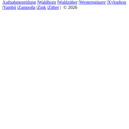
Aufnahmeprüfung
|
Waldhorn
|
Waldzither
|
Westerngitarre
|
Xylophon
|
Yambú
|
Zampoña
|
Zink
|
Zither
| © 2026