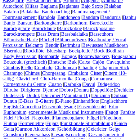
Bassgitarre
|
Alexandertechnik
|
Alphorn
|
Angelica
|
Autoharp /
Autochord
|
Ölfass
|
Baglama
|
Baglamas
|
Bajo Sexto
|
Balaban
|
Balafon
|
Balalaika
|
Bandcoaching
|
Bandmanagement /
Tourmanagement
|
Bandola
|
Bandoneon
|
Bandura
|
Bandurria
|
Banhu
|
Banjo
|
Bansuri
|
Baritongitarre
|
Baritonhorn
|
Barockcello
|
Barockgitarre
|
Barocklaute
|
Barockoboe
|
Barockposaune
|
Barocktrompete
|
Bass Drum
|
Bassbalalaika
|
Bassetthorn
|
Böhmische Harfe
|
Büchel
|
Bühnenpräsenz
|
Beatboxing / Vocal
Percussion
|
Belcanto
|
Bendir
|
Berimbau
|
Bewusstes Musikhören
|
Bisernica
|
Blockflöte
|
Bluesharp
|
Bockpfeife / Bock
|
Bodhrán
|
Body Percussion
|
Bombarde
|
Bongos
|
Boomwhackers
|
Bougarabou
|
Bouzouki (griechisch)
|
Bratsche
|
Buk
|
Caixa
|
Cajón
|
Cavaquinho
|
Cümbüs
|
Cello
|
Cembalo
|
Chalumeau
|
Chanting
|
Chapman Stick
|
Charango
|
Chimes
|
Chorgesang
|
Cimbalom
|
Cister
|
Cittern (10-
saitig)
|
Clavichord
|
Club-Harmonika
|
Conga
|
Cornamuse
|
Cornemuse du Centre
|
Cuatro
|
Darbuka
|
Davul
|
Didgeridoo
|
Dilruba
|
Dirigieren
|
Djembé
|
Dobro
|
Domra
|
Doppelföte
|
Drehleier
|
Dudelsack
|
Duduk
|
Dulcimer (Mountain D.)
|
Dulzaina
|
Dulzian
|
Dunun
|
E-Bass
|
E-Gitarre
|
E-Piano
|
Einhandflöte
|
Englischhorn
|
English Concertina
|
Ensemblegesang
|
Ensemblespiel
|
Erhu
|
Euphonium
|
experimentelle Musik und Instrumente
|
Fagott
|
Fanfare
|
Fidel / Fiedel
|
Flageolett
|
Flamencogitarre
|
Flügel
|
Flügelhorn
|
Flutina
|
Formenlehre
|
Fujara
|
Funktionale Stimmbildung
|
Gaida
|
Gaita
|
Garmon Akkordeon
|
Gehörbildung
|
Geierleier
|
Geige
|
Gemshorn
|
Generalbass
|
Gesangscoaching
|
Gesangsunterricht