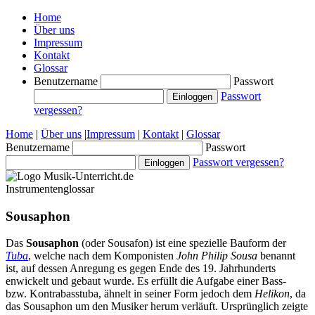
Home
Über uns
Impressum
Kontakt
Glossar
Benutzername
Passwort
Passwort
vergessen?
Home
|
Über uns
|
Impressum
|
Kontakt
|
Glossar
Benutzername
Passwort
Passwort vergessen?
Instrumentenglossar
Sousaphon
Das
Sousaphon
(oder Sousafon) ist eine spezielle Bauform der
Tuba
, welche nach dem Komponisten
John Philip Sousa
benannt
ist, auf dessen Anregung es gegen Ende des 19. Jahrhunderts
enwickelt und gebaut wurde. Es erfüllt die Aufgabe einer Bass-
bzw. Kontrabasstuba, ähnelt in seiner Form jedoch dem
Helikon
, da
das Sousaphon um den Musiker herum verläuft. Ursprünglich zeigte