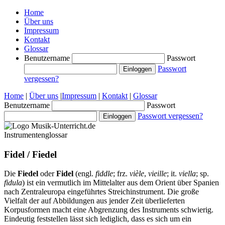
Home
Über uns
Impressum
Kontakt
Glossar
Benutzername
Passwort
Passwort
vergessen?
Home
|
Über uns
|
Impressum
|
Kontakt
|
Glossar
Benutzername
Passwort
Passwort vergessen?
Instrumentenglossar
Fidel / Fiedel
Die
Fiedel
oder
Fidel
(engl.
fiddle
; frz.
vièle
,
vieille
; it.
viella
; sp.
fidula
) ist ein vermutlich im Mittelalter aus dem Orient über Spanien
nach Zentraleuropa eingeführtes Streichinstrument. Die große
Vielfalt der auf Abbildungen aus jender Zeit überlieferten
Korpusformen macht eine Abgrenzung des Instruments schwierig.
Eindeutig feststellen lässt sich lediglich, dass es sich um ein