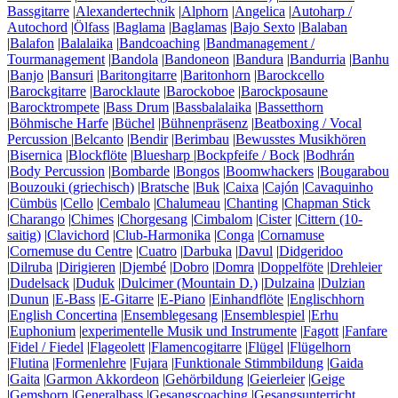
Bassgitarre
|
Alexandertechnik
|
Alphorn
|
Angelica
|
Autoharp /
Autochord
|
Ölfass
|
Baglama
|
Baglamas
|
Bajo Sexto
|
Balaban
|
Balafon
|
Balalaika
|
Bandcoaching
|
Bandmanagement /
Tourmanagement
|
Bandola
|
Bandoneon
|
Bandura
|
Bandurria
|
Banhu
|
Banjo
|
Bansuri
|
Baritongitarre
|
Baritonhorn
|
Barockcello
|
Barockgitarre
|
Barocklaute
|
Barockoboe
|
Barockposaune
|
Barocktrompete
|
Bass Drum
|
Bassbalalaika
|
Bassetthorn
|
Böhmische Harfe
|
Büchel
|
Bühnenpräsenz
|
Beatboxing / Vocal
Percussion
|
Belcanto
|
Bendir
|
Berimbau
|
Bewusstes Musikhören
|
Bisernica
|
Blockflöte
|
Bluesharp
|
Bockpfeife / Bock
|
Bodhrán
|
Body Percussion
|
Bombarde
|
Bongos
|
Boomwhackers
|
Bougarabou
|
Bouzouki (griechisch)
|
Bratsche
|
Buk
|
Caixa
|
Cajón
|
Cavaquinho
|
Cümbüs
|
Cello
|
Cembalo
|
Chalumeau
|
Chanting
|
Chapman Stick
|
Charango
|
Chimes
|
Chorgesang
|
Cimbalom
|
Cister
|
Cittern (10-
saitig)
|
Clavichord
|
Club-Harmonika
|
Conga
|
Cornamuse
|
Cornemuse du Centre
|
Cuatro
|
Darbuka
|
Davul
|
Didgeridoo
|
Dilruba
|
Dirigieren
|
Djembé
|
Dobro
|
Domra
|
Doppelföte
|
Drehleier
|
Dudelsack
|
Duduk
|
Dulcimer (Mountain D.)
|
Dulzaina
|
Dulzian
|
Dunun
|
E-Bass
|
E-Gitarre
|
E-Piano
|
Einhandflöte
|
Englischhorn
|
English Concertina
|
Ensemblegesang
|
Ensemblespiel
|
Erhu
|
Euphonium
|
experimentelle Musik und Instrumente
|
Fagott
|
Fanfare
|
Fidel / Fiedel
|
Flageolett
|
Flamencogitarre
|
Flügel
|
Flügelhorn
|
Flutina
|
Formenlehre
|
Fujara
|
Funktionale Stimmbildung
|
Gaida
|
Gaita
|
Garmon Akkordeon
|
Gehörbildung
|
Geierleier
|
Geige
|
Gemshorn
|
Generalbass
|
Gesangscoaching
|
Gesangsunterricht