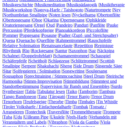
|
Musikgeschichte
|
Musikmeditation
|
Musikpädagogik
|
Musiktherapie
|
Musikworkshop
|
Nagoya-Harfe / Taishogoto
|
Naturtrompete
|
Ney
|
Northumbrian Smallpipe
|
Noten lesen
|
Nyckelharpa
|
Obertonflöte
|
Obertongesang
|
Oboe
|
Okarina
|
Operngesang
|
Ophikleide
|
Oratoriengesang
|
Orgel
|
Oud
|
Pandeiro
|
Panduri
|
Panflöte
|
Pauke
|
Percussion
|
Pferdekopfgeige
|
Pianoakkordeon
|
Piccoloflöte
|
Pommer
|
Popgesang
|
Posaune
|
Psalter (Zupf- und Streichpsalter)
|
Quena
|
Quenacho
|
Querflöte
|
Rahmentrommel
|
Rauschpfeife
|
Relative Solmisation
|
Renaissancelaute
|
Repetition
|
Repinique
|
Rhythmik
|
Riq
|
Rockgesang
|
Santur
|
Saxophon
|
Saz
|
Säckpipa
|
Schalmei (Doppelrohrblatt)
|
Schamanentrommel
|
Schauspiel
|
Schäferpfeife
|
Scheitholt
|
Schlagzeug
|
Schlitztrommel
|
Scottish
Smallpipe
|
Serpent
|
Shakuhachi
|
Sheng
|
Side Drum
|
Singende Säge
|
Sitar
|
Solfeggieren / Solmisation
|
Songwriting
|
Soulgesang
|
Sousaphon
|
Sprechtraining / Stimmcoaching
|
Steel Drum
|
Steirische
Harmonika
|
Stimm-Improvisation
|
Stimmbildung
|
Stimmtest und
Standortbestimmung
|
Supervision für Bands und Ensembles
|
Surdo
|
Synthesizer
|
Tabla
|
Tabulatur lesen
|
Taiko
|
Tamborim
|
Tambura
|
Tango Bandoneon
|
Tanz
|
Tárogató
|
Tenor Banjo
|
Tenor Drum
|
Tenorhorn
|
Teufelsgeige
|
Theorbe
|
Timba
|
Timbales
|
Tin Whistle
|
Tiroler Volksharfe / Einfachpedalharfe
|
Tombak
|
Tonsatz /
Arrangieren
|
Tontechnik
|
Traversflöte
|
Trommeltherapie
|
Trompete
|
Tuba
|
Udu
|
Uilleann Pipe
|
Ukulele
|
Veeh-Harfe
|
Verhandeln mit
Veranstaltern und Labels
|
Vibraphon
|
Viola da Gamba
|
Viola