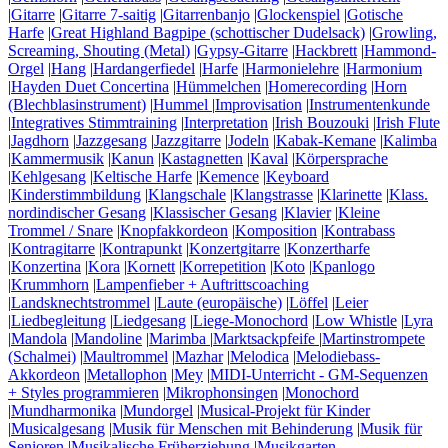
|
Gitarre
|
Gitarre 7-saitig
|
Gitarrenbanjo
|
Glockenspiel
|
Gotische
Harfe
|
Great Highland Bagpipe (schottischer Dudelsack)
|
Growling,
Screaming, Shouting (Metal)
|
Gypsy-Gitarre
|
Hackbrett
|
Hammond-
Orgel
|
Hang
|
Hardangerfiedel
|
Harfe
|
Harmonielehre
|
Harmonium
|
Hayden Duet Concertina
|
Hümmelchen
|
Homerecording
|
Horn
(Blechblasinstrument)
|
Hummel
|
Improvisation
|
Instrumentenkunde
|
Integratives Stimmtraining
|
Interpretation
|
Irish Bouzouki
|
Irish Flute
|
Jagdhorn
|
Jazzgesang
|
Jazzgitarre
|
Jodeln
|
Kabak-Kemane
|
Kalimba
|
Kammermusik
|
Kanun
|
Kastagnetten
|
Kaval
|
Körpersprache
|
Kehlgesang
|
Keltische Harfe
|
Kemence
|
Keyboard
|
Kinderstimmbildung
|
Klangschale
|
Klangstrasse
|
Klarinette
|
Klass.
nordindischer Gesang
|
Klassischer Gesang
|
Klavier
|
Kleine
Trommel / Snare
|
Knopfakkordeon
|
Komposition
|
Kontrabass
|
Kontragitarre
|
Kontrapunkt
|
Konzertgitarre
|
Konzertharfe
|
Konzertina
|
Kora
|
Kornett
|
Korrepetition
|
Koto
|
Kpanlogo
|
Krummhorn
|
Lampenfieber + Auftrittscoaching
|
Landsknechtstrommel
|
Laute (europäische)
|
Löffel
|
Leier
|
Liedbegleitung
|
Liedgesang
|
Liege-Monochord
|
Low Whistle
|
Lyra
|
Mandola
|
Mandoline
|
Marimba
|
Marktsackpfeife
|
Martinstrompete
(Schalmei)
|
Maultrommel
|
Mazhar
|
Melodica
|
Melodiebass-
Akkordeon
|
Metallophon
|
Mey
|
MIDI-Unterricht - GM-Sequenzen
+ Styles programmieren
|
Mikrophonsingen
|
Monochord
|
Mundharmonika
|
Mundorgel
|
Musical-Projekt für Kinder
|
Musicalgesang
|
Musik für Menschen mit Behinderung
|
Musik für
Senioren
|
Musikalische Früherziehung
|
Musikgarten