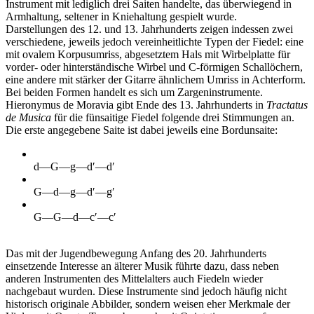
Instrument mit lediglich drei Saiten handelte, das überwiegend in
Armhaltung, seltener in Kniehaltung gespielt wurde.
Darstellungen des 12. und 13. Jahrhunderts zeigen indessen zwei
verschiedene, jeweils jedoch vereinheitlichte Typen der Fiedel: eine
mit ovalem Korpusumriss, abgesetztem Hals mit Wirbelplatte für
vorder- oder hinterständische Wirbel und C-förmigen Schallöchern,
eine andere mit stärker der Gitarre ähnlichem Umriss in Achterform.
Bei beiden Formen handelt es sich um Zargeninstrumente.
Hieronymus de Moravia gibt Ende des 13. Jahrhunderts in
Tractatus
de Musica
für die fünsaitige Fiedel folgende drei Stimmungen an.
Die erste angegebene Saite ist dabei jeweils eine Bordunsaite:
d—G—g—d′—d′
G—d—g—d′—g′
G—G—d—c′—c′
Das mit der Jugendbewegung Anfang des 20. Jahrhunderts
einsetzende Interesse an älterer Musik führte dazu, dass neben
anderen Instrumenten des Mittelalters auch Fiedeln wieder
nachgebaut wurden. Diese Instrumente sind jedoch häufig nicht
historisch originale Abbilder, sondern weisen eher Merkmale der