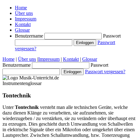
Home
Über uns
Impressum
Kontakt
Glossar
Benutzername
Passwort
Passwort
vergessen?
Home
|
Über uns
|
Impressum
|
Kontakt
|
Glossar
Benutzername
Passwort
Passwort vergessen?
Instrumentenglossar
Tontechnik
Unter
Tontechnik
versteht man alle technischen Geräte, welche
dazu dienen Klänge zu verarbeiten, sie aufzunehmen, sie
wiederzugeben / zu verstärken, sie zu verändern oder überhaupt erst
zu erzeugen. Dies geschieht durch Umwandlung von Schallwellen
in elektrische Signale über ein Mikrofon oder umgekehrt über einen
Lautsprecher. Zwischen Schallumwandlung, bzw. Tonerzeugung