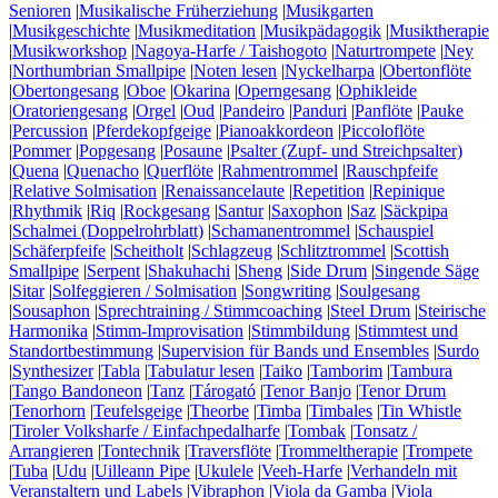
Senioren
|
Musikalische Früherziehung
|
Musikgarten
|
Musikgeschichte
|
Musikmeditation
|
Musikpädagogik
|
Musiktherapie
|
Musikworkshop
|
Nagoya-Harfe / Taishogoto
|
Naturtrompete
|
Ney
|
Northumbrian Smallpipe
|
Noten lesen
|
Nyckelharpa
|
Obertonflöte
|
Obertongesang
|
Oboe
|
Okarina
|
Operngesang
|
Ophikleide
|
Oratoriengesang
|
Orgel
|
Oud
|
Pandeiro
|
Panduri
|
Panflöte
|
Pauke
|
Percussion
|
Pferdekopfgeige
|
Pianoakkordeon
|
Piccoloflöte
|
Pommer
|
Popgesang
|
Posaune
|
Psalter (Zupf- und Streichpsalter)
|
Quena
|
Quenacho
|
Querflöte
|
Rahmentrommel
|
Rauschpfeife
|
Relative Solmisation
|
Renaissancelaute
|
Repetition
|
Repinique
|
Rhythmik
|
Riq
|
Rockgesang
|
Santur
|
Saxophon
|
Saz
|
Säckpipa
|
Schalmei (Doppelrohrblatt)
|
Schamanentrommel
|
Schauspiel
|
Schäferpfeife
|
Scheitholt
|
Schlagzeug
|
Schlitztrommel
|
Scottish
Smallpipe
|
Serpent
|
Shakuhachi
|
Sheng
|
Side Drum
|
Singende Säge
|
Sitar
|
Solfeggieren / Solmisation
|
Songwriting
|
Soulgesang
|
Sousaphon
|
Sprechtraining / Stimmcoaching
|
Steel Drum
|
Steirische
Harmonika
|
Stimm-Improvisation
|
Stimmbildung
|
Stimmtest und
Standortbestimmung
|
Supervision für Bands und Ensembles
|
Surdo
|
Synthesizer
|
Tabla
|
Tabulatur lesen
|
Taiko
|
Tamborim
|
Tambura
|
Tango Bandoneon
|
Tanz
|
Tárogató
|
Tenor Banjo
|
Tenor Drum
|
Tenorhorn
|
Teufelsgeige
|
Theorbe
|
Timba
|
Timbales
|
Tin Whistle
|
Tiroler Volksharfe / Einfachpedalharfe
|
Tombak
|
Tonsatz /
Arrangieren
|
Tontechnik
|
Traversflöte
|
Trommeltherapie
|
Trompete
|
Tuba
|
Udu
|
Uilleann Pipe
|
Ukulele
|
Veeh-Harfe
|
Verhandeln mit
Veranstaltern und Labels
|
Vibraphon
|
Viola da Gamba
|
Viola