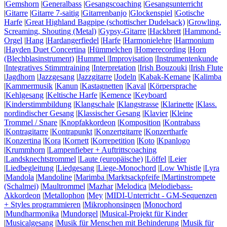
|
Gemshorn
|
Generalbass
|
Gesangscoaching
|
Gesangsunterricht
|
Gitarre
|
Gitarre 7-saitig
|
Gitarrenbanjo
|
Glockenspiel
|
Gotische
Harfe
|
Great Highland Bagpipe (schottischer Dudelsack)
|
Growling,
Screaming, Shouting (Metal)
|
Gypsy-Gitarre
|
Hackbrett
|
Hammond-
Orgel
|
Hang
|
Hardangerfiedel
|
Harfe
|
Harmonielehre
|
Harmonium
|
Hayden Duet Concertina
|
Hümmelchen
|
Homerecording
|
Horn
(Blechblasinstrument)
|
Hummel
|
Improvisation
|
Instrumentenkunde
|
Integratives Stimmtraining
|
Interpretation
|
Irish Bouzouki
|
Irish Flute
|
Jagdhorn
|
Jazzgesang
|
Jazzgitarre
|
Jodeln
|
Kabak-Kemane
|
Kalimba
|
Kammermusik
|
Kanun
|
Kastagnetten
|
Kaval
|
Körpersprache
|
Kehlgesang
|
Keltische Harfe
|
Kemence
|
Keyboard
|
Kinderstimmbildung
|
Klangschale
|
Klangstrasse
|
Klarinette
|
Klass.
nordindischer Gesang
|
Klassischer Gesang
|
Klavier
|
Kleine
Trommel / Snare
|
Knopfakkordeon
|
Komposition
|
Kontrabass
|
Kontragitarre
|
Kontrapunkt
|
Konzertgitarre
|
Konzertharfe
|
Konzertina
|
Kora
|
Kornett
|
Korrepetition
|
Koto
|
Kpanlogo
|
Krummhorn
|
Lampenfieber + Auftrittscoaching
|
Landsknechtstrommel
|
Laute (europäische)
|
Löffel
|
Leier
|
Liedbegleitung
|
Liedgesang
|
Liege-Monochord
|
Low Whistle
|
Lyra
|
Mandola
|
Mandoline
|
Marimba
|
Marktsackpfeife
|
Martinstrompete
(Schalmei)
|
Maultrommel
|
Mazhar
|
Melodica
|
Melodiebass-
Akkordeon
|
Metallophon
|
Mey
|
MIDI-Unterricht - GM-Sequenzen
+ Styles programmieren
|
Mikrophonsingen
|
Monochord
|
Mundharmonika
|
Mundorgel
|
Musical-Projekt für Kinder
|
Musicalgesang
|
Musik für Menschen mit Behinderung
|
Musik für