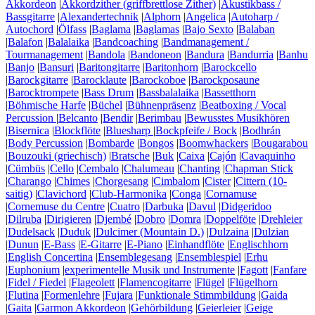
Akkordeon
|
Akkordzither (griffbrettlose Zither)
|
Akustikbass /
Bassgitarre
|
Alexandertechnik
|
Alphorn
|
Angelica
|
Autoharp /
Autochord
|
Ölfass
|
Baglama
|
Baglamas
|
Bajo Sexto
|
Balaban
|
Balafon
|
Balalaika
|
Bandcoaching
|
Bandmanagement /
Tourmanagement
|
Bandola
|
Bandoneon
|
Bandura
|
Bandurria
|
Banhu
|
Banjo
|
Bansuri
|
Baritongitarre
|
Baritonhorn
|
Barockcello
|
Barockgitarre
|
Barocklaute
|
Barockoboe
|
Barockposaune
|
Barocktrompete
|
Bass Drum
|
Bassbalalaika
|
Bassetthorn
|
Böhmische Harfe
|
Büchel
|
Bühnenpräsenz
|
Beatboxing / Vocal
Percussion
|
Belcanto
|
Bendir
|
Berimbau
|
Bewusstes Musikhören
|
Bisernica
|
Blockflöte
|
Bluesharp
|
Bockpfeife / Bock
|
Bodhrán
|
Body Percussion
|
Bombarde
|
Bongos
|
Boomwhackers
|
Bougarabou
|
Bouzouki (griechisch)
|
Bratsche
|
Buk
|
Caixa
|
Cajón
|
Cavaquinho
|
Cümbüs
|
Cello
|
Cembalo
|
Chalumeau
|
Chanting
|
Chapman Stick
|
Charango
|
Chimes
|
Chorgesang
|
Cimbalom
|
Cister
|
Cittern (10-
saitig)
|
Clavichord
|
Club-Harmonika
|
Conga
|
Cornamuse
|
Cornemuse du Centre
|
Cuatro
|
Darbuka
|
Davul
|
Didgeridoo
|
Dilruba
|
Dirigieren
|
Djembé
|
Dobro
|
Domra
|
Doppelföte
|
Drehleier
|
Dudelsack
|
Duduk
|
Dulcimer (Mountain D.)
|
Dulzaina
|
Dulzian
|
Dunun
|
E-Bass
|
E-Gitarre
|
E-Piano
|
Einhandflöte
|
Englischhorn
|
English Concertina
|
Ensemblegesang
|
Ensemblespiel
|
Erhu
|
Euphonium
|
experimentelle Musik und Instrumente
|
Fagott
|
Fanfare
|
Fidel / Fiedel
|
Flageolett
|
Flamencogitarre
|
Flügel
|
Flügelhorn
|
Flutina
|
Formenlehre
|
Fujara
|
Funktionale Stimmbildung
|
Gaida
|
Gaita
|
Garmon Akkordeon
|
Gehörbildung
|
Geierleier
|
Geige