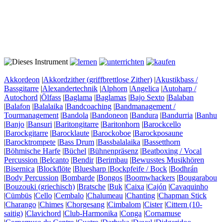
Akkordeon
|
Akkordzither (griffbrettlose Zither)
|
Akustikbass /
Bassgitarre
|
Alexandertechnik
|
Alphorn
|
Angelica
|
Autoharp /
Autochord
|
Ölfass
|
Baglama
|
Baglamas
|
Bajo Sexto
|
Balaban
|
Balafon
|
Balalaika
|
Bandcoaching
|
Bandmanagement /
Tourmanagement
|
Bandola
|
Bandoneon
|
Bandura
|
Bandurria
|
Banhu
|
Banjo
|
Bansuri
|
Baritongitarre
|
Baritonhorn
|
Barockcello
|
Barockgitarre
|
Barocklaute
|
Barockoboe
|
Barockposaune
|
Barocktrompete
|
Bass Drum
|
Bassbalalaika
|
Bassetthorn
|
Böhmische Harfe
|
Büchel
|
Bühnenpräsenz
|
Beatboxing / Vocal
Percussion
|
Belcanto
|
Bendir
|
Berimbau
|
Bewusstes Musikhören
|
Bisernica
|
Blockflöte
|
Bluesharp
|
Bockpfeife / Bock
|
Bodhrán
|
Body Percussion
|
Bombarde
|
Bongos
|
Boomwhackers
|
Bougarabou
|
Bouzouki (griechisch)
|
Bratsche
|
Buk
|
Caixa
|
Cajón
|
Cavaquinho
|
Cümbüs
|
Cello
|
Cembalo
|
Chalumeau
|
Chanting
|
Chapman Stick
|
Charango
|
Chimes
|
Chorgesang
|
Cimbalom
|
Cister
|
Cittern (10-
saitig)
|
Clavichord
|
Club-Harmonika
|
Conga
|
Cornamuse