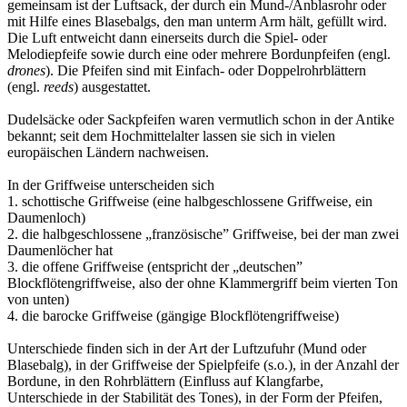
gemeinsam ist der Luftsack, der durch ein Mund-/Anblasrohr oder
mit Hilfe eines Blasebalgs, den man unterm Arm hält, gefüllt wird.
Die Luft entweicht dann einerseits durch die Spiel- oder
Melodiepfeife sowie durch eine oder mehrere Bordunpfeifen (engl.
drones
). Die Pfeifen sind mit Einfach- oder Doppelrohrblättern
(engl.
reeds
) ausgestattet.
Dudelsäcke oder Sackpfeifen waren vermutlich schon in der Antike
bekannt; seit dem Hochmittelalter lassen sie sich in vielen
europäischen Ländern nachweisen.
In der Griffweise unterscheiden sich
1. schottische Griffweise (eine halbgeschlossene Griffweise, ein
Daumenloch)
2. die halbgeschlossene „französische” Griffweise, bei der man zwei
Daumenlöcher hat
3. die offene Griffweise (entspricht der „deutschen”
Blockflötengriffweise, also der ohne Klammergriff beim vierten Ton
von unten)
4. die barocke Griffweise (gängige Blockflötengriffweise)
Unterschiede finden sich in der Art der Luftzufuhr (Mund oder
Blasebalg), in der Griffweise der Spielpfeife (s.o.), in der Anzahl der
Bordune, in den Rohrblättern (Einfluss auf Klangfarbe,
Unterschiede in der Stabilität des Tones), in der Form der Pfeifen,