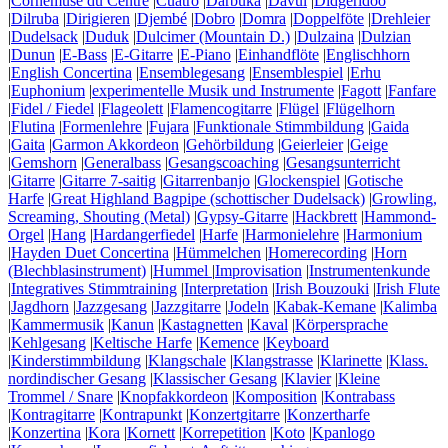
|
Cornemuse du Centre
|
Cuatro
|
Darbuka
|
Davul
|
Didgeridoo
|
Dilruba
|
Dirigieren
|
Djembé
|
Dobro
|
Domra
|
Doppelföte
|
Drehleier
|
Dudelsack
|
Duduk
|
Dulcimer (Mountain D.)
|
Dulzaina
|
Dulzian
|
Dunun
|
E-Bass
|
E-Gitarre
|
E-Piano
|
Einhandflöte
|
Englischhorn
|
English Concertina
|
Ensemblegesang
|
Ensemblespiel
|
Erhu
|
Euphonium
|
experimentelle Musik und Instrumente
|
Fagott
|
Fanfare
|
Fidel / Fiedel
|
Flageolett
|
Flamencogitarre
|
Flügel
|
Flügelhorn
|
Flutina
|
Formenlehre
|
Fujara
|
Funktionale Stimmbildung
|
Gaida
|
Gaita
|
Garmon Akkordeon
|
Gehörbildung
|
Geierleier
|
Geige
|
Gemshorn
|
Generalbass
|
Gesangscoaching
|
Gesangsunterricht
|
Gitarre
|
Gitarre 7-saitig
|
Gitarrenbanjo
|
Glockenspiel
|
Gotische
Harfe
|
Great Highland Bagpipe (schottischer Dudelsack)
|
Growling,
Screaming, Shouting (Metal)
|
Gypsy-Gitarre
|
Hackbrett
|
Hammond-
Orgel
|
Hang
|
Hardangerfiedel
|
Harfe
|
Harmonielehre
|
Harmonium
|
Hayden Duet Concertina
|
Hümmelchen
|
Homerecording
|
Horn
(Blechblasinstrument)
|
Hummel
|
Improvisation
|
Instrumentenkunde
|
Integratives Stimmtraining
|
Interpretation
|
Irish Bouzouki
|
Irish Flute
|
Jagdhorn
|
Jazzgesang
|
Jazzgitarre
|
Jodeln
|
Kabak-Kemane
|
Kalimba
|
Kammermusik
|
Kanun
|
Kastagnetten
|
Kaval
|
Körpersprache
|
Kehlgesang
|
Keltische Harfe
|
Kemence
|
Keyboard
|
Kinderstimmbildung
|
Klangschale
|
Klangstrasse
|
Klarinette
|
Klass.
nordindischer Gesang
|
Klassischer Gesang
|
Klavier
|
Kleine
Trommel / Snare
|
Knopfakkordeon
|
Komposition
|
Kontrabass
|
Kontragitarre
|
Kontrapunkt
|
Konzertgitarre
|
Konzertharfe
|
Konzertina
|
Kora
|
Kornett
|
Korrepetition
|
Koto
|
Kpanlogo