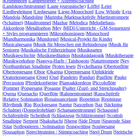
|
Krummhorn
|
Lampenfieber + Auftrittscoaching
|
Landsknechtstrommel
|
Laute (europäische)
|
Löffel
|
Leier
|
Liedbegleitung
|
Liedgesang
|
Liege-Monochord
|
Low Whistle
|
Lyra
|
Mandola
|
Mandoline
|
Marimba
|
Marktsackpfeife
|
Martinstrompete
(Schalmei)
|
Maultrommel
|
Mazhar
|
Melodica
|
Melodiebass-
Akkordeon
|
Metallophon
|
Mey
|
MIDI-Unterricht - GM-Sequenzen
+ Styles programmieren
|
Mikrophonsingen
|
Monochord
|
Mundharmonika
|
Mundorgel
|
Musical-Projekt für Kinder
|
Musicalgesang
|
Musik für Menschen mit Behinderung
|
Musik für
Senioren
|
Musikalische Früherziehung
|
Musikgarten
|
Musikgeschichte
|
Musikmeditation
|
Musikpädagogik
|
Musiktherapie
|
Musikworkshop
|
Nagoya-Harfe / Taishogoto
|
Naturtrompete
|
Ney
|
Northumbrian Smallpipe
|
Noten lesen
|
Nyckelharpa
|
Obertonflöte
|
Obertongesang
|
Oboe
|
Okarina
|
Operngesang
|
Ophikleide
|
Oratoriengesang
|
Orgel
|
Oud
|
Pandeiro
|
Panduri
|
Panflöte
|
Pauke
|
Percussion
|
Pferdekopfgeige
|
Pianoakkordeon
|
Piccoloflöte
|
Pommer
|
Popgesang
|
Posaune
|
Psalter (Zupf- und Streichpsalter)
|
Quena
|
Quenacho
|
Querflöte
|
Rahmentrommel
|
Rauschpfeife
|
Relative Solmisation
|
Renaissancelaute
|
Repetition
|
Repinique
|
Rhythmik
|
Riq
|
Rockgesang
|
Santur
|
Saxophon
|
Saz
|
Säckpipa
|
Schalmei (Doppelrohrblatt)
|
Schamanentrommel
|
Schauspiel
|
Schäferpfeife
|
Scheitholt
|
Schlagzeug
|
Schlitztrommel
|
Scottish
Smallpipe
|
Serpent
|
Shakuhachi
|
Sheng
|
Side Drum
|
Singende Säge
|
Sitar
|
Solfeggieren / Solmisation
|
Songwriting
|
Soulgesang
|
Sousaphon
|
Sprechtraining / Stimmcoaching
|
Steel Drum
|
Steirische