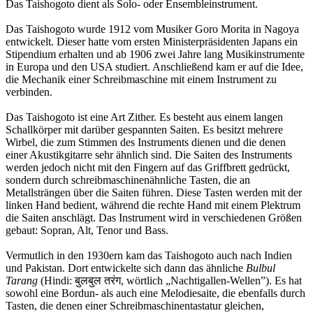
Das Taishogoto dient als Solo- oder Ensembleinstrument.
Das Taishogoto wurde 1912 vom Musiker Goro Morita in Nagoya
entwickelt. Dieser hatte vom ersten Ministerpräsidenten Japans ein
Stipendium erhalten und ab 1906 zwei Jahre lang Musikinstrumente
in Europa und den USA studiert. Anschließend kam er auf die Idee,
die Mechanik einer Schreibmaschine mit einem Instrument zu
verbinden.
Das Taishogoto ist eine Art Zither. Es besteht aus einem langen
Schallkörper mit darüber gespannten Saiten. Es besitzt mehrere
Wirbel, die zum Stimmen des Instruments dienen und die denen
einer Akustikgitarre sehr ähnlich sind. Die Saiten des Instruments
werden jedoch nicht mit den Fingern auf das Griffbrett gedrückt,
sondern durch schreibmaschinenähnliche Tasten, die an
Metallsträngen über die Saiten führen. Diese Tasten werden mit der
linken Hand bedient, während die rechte Hand mit einem Plektrum
die Saiten anschlägt. Das Instrument wird in verschiedenen Größen
gebaut: Sopran, Alt, Tenor und Bass.
Vermutlich in den 1930ern kam das Taishogoto auch nach Indien
und Pakistan. Dort entwickelte sich dann das ähnliche
Bulbul
Tarang
(Hindi: बुलबुल तरंग, wörtlich „Nachtigallen-Wellen”). Es hat
sowohl eine Bordun- als auch eine Melodiesaite, die ebenfalls durch
Tasten, die denen einer Schreibmaschinentastatur gleichen,