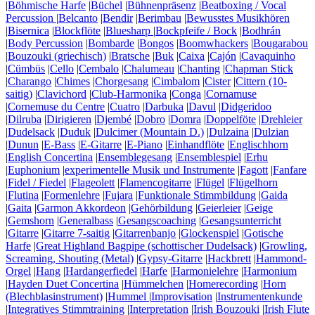
|
Böhmische Harfe
|
Büchel
|
Bühnenpräsenz
|
Beatboxing / Vocal
Percussion
|
Belcanto
|
Bendir
|
Berimbau
|
Bewusstes Musikhören
|
Bisernica
|
Blockflöte
|
Bluesharp
|
Bockpfeife / Bock
|
Bodhrán
|
Body Percussion
|
Bombarde
|
Bongos
|
Boomwhackers
|
Bougarabou
|
Bouzouki (griechisch)
|
Bratsche
|
Buk
|
Caixa
|
Cajón
|
Cavaquinho
|
Cümbüs
|
Cello
|
Cembalo
|
Chalumeau
|
Chanting
|
Chapman Stick
|
Charango
|
Chimes
|
Chorgesang
|
Cimbalom
|
Cister
|
Cittern (10-
saitig)
|
Clavichord
|
Club-Harmonika
|
Conga
|
Cornamuse
|
Cornemuse du Centre
|
Cuatro
|
Darbuka
|
Davul
|
Didgeridoo
|
Dilruba
|
Dirigieren
|
Djembé
|
Dobro
|
Domra
|
Doppelföte
|
Drehleier
|
Dudelsack
|
Duduk
|
Dulcimer (Mountain D.)
|
Dulzaina
|
Dulzian
|
Dunun
|
E-Bass
|
E-Gitarre
|
E-Piano
|
Einhandflöte
|
Englischhorn
|
English Concertina
|
Ensemblegesang
|
Ensemblespiel
|
Erhu
|
Euphonium
|
experimentelle Musik und Instrumente
|
Fagott
|
Fanfare
|
Fidel / Fiedel
|
Flageolett
|
Flamencogitarre
|
Flügel
|
Flügelhorn
|
Flutina
|
Formenlehre
|
Fujara
|
Funktionale Stimmbildung
|
Gaida
|
Gaita
|
Garmon Akkordeon
|
Gehörbildung
|
Geierleier
|
Geige
|
Gemshorn
|
Generalbass
|
Gesangscoaching
|
Gesangsunterricht
|
Gitarre
|
Gitarre 7-saitig
|
Gitarrenbanjo
|
Glockenspiel
|
Gotische
Harfe
|
Great Highland Bagpipe (schottischer Dudelsack)
|
Growling,
Screaming, Shouting (Metal)
|
Gypsy-Gitarre
|
Hackbrett
|
Hammond-
Orgel
|
Hang
|
Hardangerfiedel
|
Harfe
|
Harmonielehre
|
Harmonium
|
Hayden Duet Concertina
|
Hümmelchen
|
Homerecording
|
Horn
(Blechblasinstrument)
|
Hummel
|
Improvisation
|
Instrumentenkunde
|
Integratives Stimmtraining
|
Interpretation
|
Irish Bouzouki
|
Irish Flute