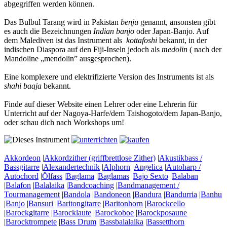
abgegriffen werden können.
Das Bulbul Tarang wird in Pakistan
benju
genannt, ansonsten gibt
es auch die Bezeichnungen
Indian banjo
oder Japan-Banjo. Auf
dem Malediven ist das Instrument als
kottafoshi
bekannt, in der
indischen Diaspora auf den Fiji-Inseln jedoch als
medolin
( nach der
Mandoline „mendolin” ausgesprochen).
Eine komplexere und elektrifizierte Version des Instruments ist als
shahi baaja
bekannt.
Finde auf dieser Website einen Lehrer oder eine Lehrerin für
Unterricht auf der Nagoya-Harfe/dem Taishogoto/dem Japan-Banjo,
oder schau dich nach Workshops um!
Akkordeon
|
Akkordzither (griffbrettlose Zither)
|
Akustikbass /
Bassgitarre
|
Alexandertechnik
|
Alphorn
|
Angelica
|
Autoharp /
Autochord
|
Ölfass
|
Baglama
|
Baglamas
|
Bajo Sexto
|
Balaban
|
Balafon
|
Balalaika
|
Bandcoaching
|
Bandmanagement /
Tourmanagement
|
Bandola
|
Bandoneon
|
Bandura
|
Bandurria
|
Banhu
|
Banjo
|
Bansuri
|
Baritongitarre
|
Baritonhorn
|
Barockcello
|
Barockgitarre
|
Barocklaute
|
Barockoboe
|
Barockposaune
|
Barocktrompete
|
Bass Drum
|
Bassbalalaika
|
Bassetthorn