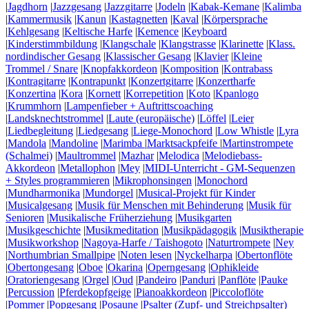
|
Jagdhorn
|
Jazzgesang
|
Jazzgitarre
|
Jodeln
|
Kabak-Kemane
|
Kalimba
|
Kammermusik
|
Kanun
|
Kastagnetten
|
Kaval
|
Körpersprache
|
Kehlgesang
|
Keltische Harfe
|
Kemence
|
Keyboard
|
Kinderstimmbildung
|
Klangschale
|
Klangstrasse
|
Klarinette
|
Klass.
nordindischer Gesang
|
Klassischer Gesang
|
Klavier
|
Kleine
Trommel / Snare
|
Knopfakkordeon
|
Komposition
|
Kontrabass
|
Kontragitarre
|
Kontrapunkt
|
Konzertgitarre
|
Konzertharfe
|
Konzertina
|
Kora
|
Kornett
|
Korrepetition
|
Koto
|
Kpanlogo
|
Krummhorn
|
Lampenfieber + Auftrittscoaching
|
Landsknechtstrommel
|
Laute (europäische)
|
Löffel
|
Leier
|
Liedbegleitung
|
Liedgesang
|
Liege-Monochord
|
Low Whistle
|
Lyra
|
Mandola
|
Mandoline
|
Marimba
|
Marktsackpfeife
|
Martinstrompete
(Schalmei)
|
Maultrommel
|
Mazhar
|
Melodica
|
Melodiebass-
Akkordeon
|
Metallophon
|
Mey
|
MIDI-Unterricht - GM-Sequenzen
+ Styles programmieren
|
Mikrophonsingen
|
Monochord
|
Mundharmonika
|
Mundorgel
|
Musical-Projekt für Kinder
|
Musicalgesang
|
Musik für Menschen mit Behinderung
|
Musik für
Senioren
|
Musikalische Früherziehung
|
Musikgarten
|
Musikgeschichte
|
Musikmeditation
|
Musikpädagogik
|
Musiktherapie
|
Musikworkshop
|
Nagoya-Harfe / Taishogoto
|
Naturtrompete
|
Ney
|
Northumbrian Smallpipe
|
Noten lesen
|
Nyckelharpa
|
Obertonflöte
|
Obertongesang
|
Oboe
|
Okarina
|
Operngesang
|
Ophikleide
|
Oratoriengesang
|
Orgel
|
Oud
|
Pandeiro
|
Panduri
|
Panflöte
|
Pauke
|
Percussion
|
Pferdekopfgeige
|
Pianoakkordeon
|
Piccoloflöte
|
Pommer
|
Popgesang
|
Posaune
|
Psalter (Zupf- und Streichpsalter)