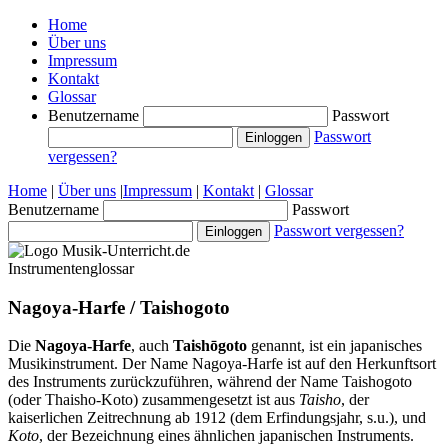
Home
Über uns
Impressum
Kontakt
Glossar
Benutzername
Passwort
Passwort
vergessen?
Home
|
Über uns
|
Impressum
|
Kontakt
|
Glossar
Benutzername
Passwort
Passwort vergessen?
Instrumentenglossar
Nagoya-Harfe / Taishogoto
Die
Nagoya-Harfe
, auch
Taishōgoto
genannt, ist ein japanisches
Musikinstrument. Der Name Nagoya-Harfe ist auf den Herkunftsort
des Instruments zurückzuführen, während der Name Taishogoto
(oder Thaisho-Koto) zusammengesetzt ist aus
Taisho
, der
kaiserlichen Zeitrechnung ab 1912 (dem Erfindungsjahr, s.u.), und
Koto
, der Bezeichnung eines ähnlichen japanischen Instruments.