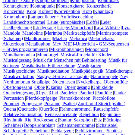
Trommel / Snare
|
Knopfakkordeon
|
Komposition
|
Kontrabass
|
Kontragitarre
|
Kontrapunkt
|
Konzertgitarre
|
Konzertharfe
|
Konzertina
|
Kora
|
Kornett
|
Korrepetition
|
Koto
|
Kpanlogo
|
Krummhorn
|
Lampenfieber + Auftrittscoaching
|
Landsknechtstrommel
|
Laute (europäische)
|
Löffel
|
Leier
|
Liedbegleitung
|
Liedgesang
|
Liege-Monochord
|
Low Whistle
|
Lyra
|
Mandola
|
Mandoline
|
Marimba
|
Marktsackpfeife
|
Martinstrompete
(Schalmei)
|
Maultrommel
|
Mazhar
|
Melodica
|
Melodiebass-
Akkordeon
|
Metallophon
|
Mey
|
MIDI-Unterricht - GM-Sequenzen
+ Styles programmieren
|
Mikrophonsingen
|
Monochord
|
Mundharmonika
|
Mundorgel
|
Musical-Projekt für Kinder
|
Musicalgesang
|
Musik für Menschen mit Behinderung
|
Musik für
Senioren
|
Musikalische Früherziehung
|
Musikgarten
|
Musikgeschichte
|
Musikmeditation
|
Musikpädagogik
|
Musiktherapie
|
Musikworkshop
|
Nagoya-Harfe / Taishogoto
|
Naturtrompete
|
Ney
|
Northumbrian Smallpipe
|
Noten lesen
|
Nyckelharpa
|
Obertonflöte
|
Obertongesang
|
Oboe
|
Okarina
|
Operngesang
|
Ophikleide
|
Oratoriengesang
|
Orgel
|
Oud
|
Pandeiro
|
Panduri
|
Panflöte
|
Pauke
|
Percussion
|
Pferdekopfgeige
|
Pianoakkordeon
|
Piccoloflöte
|
Pommer
|
Popgesang
|
Posaune
|
Psalter (Zupf- und Streichpsalter)
|
Quena
|
Quenacho
|
Querflöte
|
Rahmentrommel
|
Rauschpfeife
|
Relative Solmisation
|
Renaissancelaute
|
Repetition
|
Repinique
|
Rhythmik
|
Riq
|
Rockgesang
|
Santur
|
Saxophon
|
Saz
|
Säckpipa
|
Schalmei (Doppelrohrblatt)
|
Schamanentrommel
|
Schauspiel
|
Schäferpfeife
|
Scheitholt
|
Schlagzeug
|
Schlitztrommel
|
Scottish