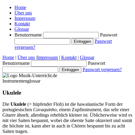
Home
Über uns
Impressum
Kontakt
Glossar
Benutzername
Passwort
Passwort
vergessen?
Home
|
Über uns
|
Impressum
|
Kontakt
|
Glossar
Benutzername
Passwort
Passwort vergessen?
Instrumentenglossar
Ukulele
Die
Ukulele
(= hüpfender Floh) ist die hawaiianische Form der
portugiesischen
Cavaquinho
, einem Zupfinstrument, das sehr einer
Gitarre ähnelt, allerdings erheblich kleiner ist. Üblicherweise wird es
mit vier Saiten bespannt, wobei die oberste Saite oktaviert und somit
die höchste ist, kann aber in auch in Chören bespannt bis zu acht
Saiten tragen.