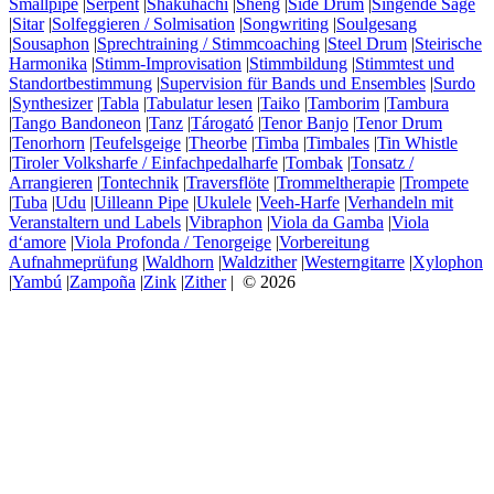
Smallpipe
|
Serpent
|
Shakuhachi
|
Sheng
|
Side Drum
|
Singende Säge
|
Sitar
|
Solfeggieren / Solmisation
|
Songwriting
|
Soulgesang
|
Sousaphon
|
Sprechtraining / Stimmcoaching
|
Steel Drum
|
Steirische
Harmonika
|
Stimm-Improvisation
|
Stimmbildung
|
Stimmtest und
Standortbestimmung
|
Supervision für Bands und Ensembles
|
Surdo
|
Synthesizer
|
Tabla
|
Tabulatur lesen
|
Taiko
|
Tamborim
|
Tambura
|
Tango Bandoneon
|
Tanz
|
Tárogató
|
Tenor Banjo
|
Tenor Drum
|
Tenorhorn
|
Teufelsgeige
|
Theorbe
|
Timba
|
Timbales
|
Tin Whistle
|
Tiroler Volksharfe / Einfachpedalharfe
|
Tombak
|
Tonsatz /
Arrangieren
|
Tontechnik
|
Traversflöte
|
Trommeltherapie
|
Trompete
|
Tuba
|
Udu
|
Uilleann Pipe
|
Ukulele
|
Veeh-Harfe
|
Verhandeln mit
Veranstaltern und Labels
|
Vibraphon
|
Viola da Gamba
|
Viola
d‘amore
|
Viola Profonda / Tenorgeige
|
Vorbereitung
Aufnahmeprüfung
|
Waldhorn
|
Waldzither
|
Westerngitarre
|
Xylophon
|
Yambú
|
Zampoña
|
Zink
|
Zither
| © 2026