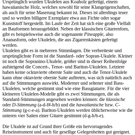
Ursprünglich wurden Ukulelen aus Koaholz gefertigt, einem
hawaiianische Holz, welches sowohl für seine Klangeigenschaften,
als auch für seine Maserung bekannt ist. Dieses ist allerdings teuer
und so werden billigere Exemplare etwa aus Fichte oder sogar
Kunststoff hergestellt. Im Laufe der Zeit hat sich eine große Vielfalt
an Bauformen herausgebildet. Neben der klassischen Gitarrenforn,
gibt es beispielsweise auch die sogenannte
Pineapple
, also
Ananasform, oder Ukulelen, die aus Zigarrenkästen gefertigt
werden.
Ukulelen gibt es in mehreren Stimmlagen. Die verbreiteste und
ursprünglichste Form ist die Standard- oder Sopran-Ukulele. Kleiner
ist noch die Sopranino-Ukulele, größer sind in dieser Reihenfolge
aufsteigend die Concert-, Tenor- und Bariton-Ukulelen. Letztere
haben keine ocktavierte oberste Saite und auch die Tenor-Ukulele
kann ohne oktavierte oberste Saite auftreten, was sich natürlich auch
auf die Stimmungen auswirkt. Moderner und seltener sind Bass-
Ukulelen, welche gestimmt sind wie eine Bassgiatarre. Für die vier
kleineren Ukulelen-Modelle gibt es zwei Stimmungen, die als
Standard-Stimmungen angesehen werden können: die
klassische
oder
D-Stimmung
(a-d-f#-h/b) und die
hawaiianische
bzw.
C-
Stimmung
(g-c-e-a). Bariton-Ukulelen werden üblicherweise wie die
unteren vier Saiten einer Gitarre gestimmt (d-g-h/b-e).
Die Ukulele ist auf Grund ihrer Größe ein hervorragendes
Reiseinstrument und auch für gesellige Gelegenheiten gut geeignet.