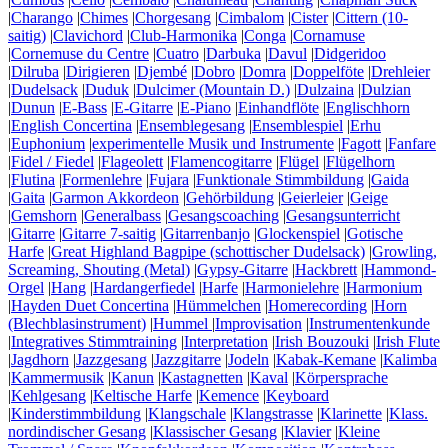
|
Charango
|
Chimes
|
Chorgesang
|
Cimbalom
|
Cister
|
Cittern (10-
saitig)
|
Clavichord
|
Club-Harmonika
|
Conga
|
Cornamuse
|
Cornemuse du Centre
|
Cuatro
|
Darbuka
|
Davul
|
Didgeridoo
|
Dilruba
|
Dirigieren
|
Djembé
|
Dobro
|
Domra
|
Doppelföte
|
Drehleier
|
Dudelsack
|
Duduk
|
Dulcimer (Mountain D.)
|
Dulzaina
|
Dulzian
|
Dunun
|
E-Bass
|
E-Gitarre
|
E-Piano
|
Einhandflöte
|
Englischhorn
|
English Concertina
|
Ensemblegesang
|
Ensemblespiel
|
Erhu
|
Euphonium
|
experimentelle Musik und Instrumente
|
Fagott
|
Fanfare
|
Fidel / Fiedel
|
Flageolett
|
Flamencogitarre
|
Flügel
|
Flügelhorn
|
Flutina
|
Formenlehre
|
Fujara
|
Funktionale Stimmbildung
|
Gaida
|
Gaita
|
Garmon Akkordeon
|
Gehörbildung
|
Geierleier
|
Geige
|
Gemshorn
|
Generalbass
|
Gesangscoaching
|
Gesangsunterricht
|
Gitarre
|
Gitarre 7-saitig
|
Gitarrenbanjo
|
Glockenspiel
|
Gotische
Harfe
|
Great Highland Bagpipe (schottischer Dudelsack)
|
Growling,
Screaming, Shouting (Metal)
|
Gypsy-Gitarre
|
Hackbrett
|
Hammond-
Orgel
|
Hang
|
Hardangerfiedel
|
Harfe
|
Harmonielehre
|
Harmonium
|
Hayden Duet Concertina
|
Hümmelchen
|
Homerecording
|
Horn
(Blechblasinstrument)
|
Hummel
|
Improvisation
|
Instrumentenkunde
|
Integratives Stimmtraining
|
Interpretation
|
Irish Bouzouki
|
Irish Flute
|
Jagdhorn
|
Jazzgesang
|
Jazzgitarre
|
Jodeln
|
Kabak-Kemane
|
Kalimba
|
Kammermusik
|
Kanun
|
Kastagnetten
|
Kaval
|
Körpersprache
|
Kehlgesang
|
Keltische Harfe
|
Kemence
|
Keyboard
|
Kinderstimmbildung
|
Klangschale
|
Klangstrasse
|
Klarinette
|
Klass.
nordindischer Gesang
|
Klassischer Gesang
|
Klavier
|
Kleine