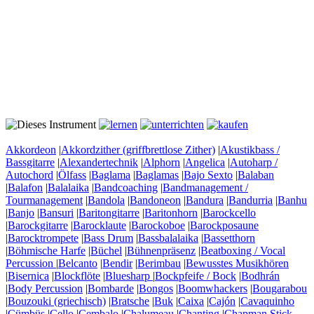
Akkordeon
|
Akkordzither (griffbrettlose Zither)
|
Akustikbass /
Bassgitarre
|
Alexandertechnik
|
Alphorn
|
Angelica
|
Autoharp /
Autochord
|
Ölfass
|
Baglama
|
Baglamas
|
Bajo Sexto
|
Balaban
|
Balafon
|
Balalaika
|
Bandcoaching
|
Bandmanagement /
Tourmanagement
|
Bandola
|
Bandoneon
|
Bandura
|
Bandurria
|
Banhu
|
Banjo
|
Bansuri
|
Baritongitarre
|
Baritonhorn
|
Barockcello
|
Barockgitarre
|
Barocklaute
|
Barockoboe
|
Barockposaune
|
Barocktrompete
|
Bass Drum
|
Bassbalalaika
|
Bassetthorn
|
Böhmische Harfe
|
Büchel
|
Bühnenpräsenz
|
Beatboxing / Vocal
Percussion
|
Belcanto
|
Bendir
|
Berimbau
|
Bewusstes Musikhören
|
Bisernica
|
Blockflöte
|
Bluesharp
|
Bockpfeife / Bock
|
Bodhrán
|
Body Percussion
|
Bombarde
|
Bongos
|
Boomwhackers
|
Bougarabou
|
Bouzouki (griechisch)
|
Bratsche
|
Buk
|
Caixa
|
Cajón
|
Cavaquinho
|
Cümbüs
|
Cello
|
Cembalo
|
Chalumeau
|
Chanting
|
Chapman Stick