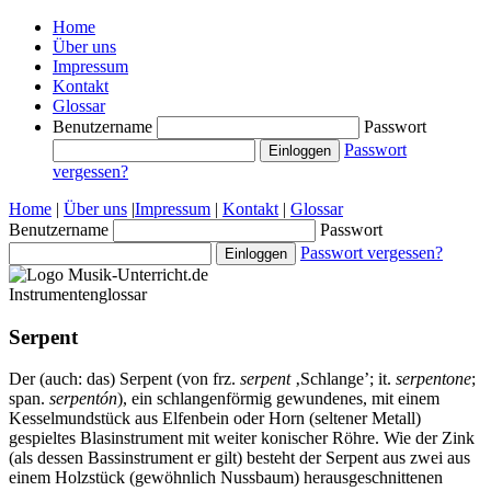
Home
Über uns
Impressum
Kontakt
Glossar
Benutzername
Passwort
Passwort
vergessen?
Home
|
Über uns
|
Impressum
|
Kontakt
|
Glossar
Benutzername
Passwort
Passwort vergessen?
Instrumentenglossar
Serpent
Der (auch: das) Serpent (von frz.
serpent
‚Schlange’; it.
serpentone
;
span.
serpentón
), ein schlangenförmig gewundenes, mit einem
Kesselmundstück aus Elfenbein oder Horn (seltener Metall)
gespieltes Blasinstrument mit weiter konischer Röhre. Wie der Zink
(als dessen Bassinstrument er gilt) besteht der Serpent aus zwei aus
einem Holzstück (gewöhnlich Nussbaum) herausgeschnittenen