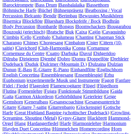
|
Barocktrompete
|
Bass Drum
|
Bassbalalaika
|
Bassetthorn
|
Böhmische Harfe
|
Büchel
|
Bühnenpräsenz
|
Beatboxing / Vocal
Percussion
|
Belcanto
|
Bendir
|
Berimbau
|
Bewusstes Musikhören
|
Bisernica
|
Blockflöte
|
Bluesharp
|
Bockpfeife / Bock
|
Bodhrán
|
Body Percussion
|
Bombarde
|
Bongos
|
Boomwhackers
|
Bougarabou
|
Bouzouki (griechisch)
|
Bratsche
|
Buk
|
Caixa
|
Cajón
|
Cavaquinho
|
Cümbüs
|
Cello
|
Cembalo
|
Chalumeau
|
Chanting
|
Chapman Stick
|
Charango
|
Chimes
|
Chorgesang
|
Cimbalom
|
Cister
|
Cittern (10-
saitig)
|
Clavichord
|
Club-Harmonika
|
Conga
|
Cornamuse
|
Cornemuse du Centre
|
Cuatro
|
Darbuka
|
Davul
|
Didgeridoo
|
Dilruba
|
Dirigieren
|
Djembé
|
Dobro
|
Domra
|
Doppelföte
|
Drehleier
|
Dudelsack
|
Duduk
|
Dulcimer (Mountain D.)
|
Dulzaina
|
Dulzian
|
Dunun
|
E-Bass
|
E-Gitarre
|
E-Piano
|
Einhandflöte
|
Englischhorn
|
English Concertina
|
Ensemblegesang
|
Ensemblespiel
|
Erhu
|
Euphonium
|
experimentelle Musik und Instrumente
|
Fagott
|
Fanfare
|
Fidel / Fiedel
|
Flageolett
|
Flamencogitarre
|
Flügel
|
Flügelhorn
|
Flutina
|
Formenlehre
|
Fujara
|
Funktionale Stimmbildung
|
Gaida
|
Gaita
|
Garmon Akkordeon
|
Gehörbildung
|
Geierleier
|
Geige
|
Gemshorn
|
Generalbass
|
Gesangscoaching
|
Gesangsunterricht
|
Gitarre
|
Gitarre 7-saitig
|
Gitarrenbanjo
|
Glockenspiel
|
Gotische
Harfe
|
Great Highland Bagpipe (schottischer Dudelsack)
|
Growling,
Screaming, Shouting (Metal)
|
Gypsy-Gitarre
|
Hackbrett
|
Hammond-
Orgel
|
Hang
|
Hardangerfiedel
|
Harfe
|
Harmonielehre
|
Harmonium
|
Hayden Duet Concertina
|
Hümmelchen
|
Homerecording
|
Horn