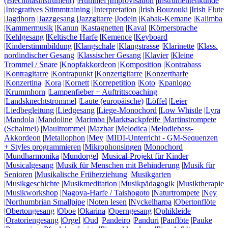
(Blechblasinstrument)
|
Hummel
|
Improvisation
|
Instrumentenkunde
|
Integratives Stimmtraining
|
Interpretation
|
Irish Bouzouki
|
Irish Flute
|
Jagdhorn
|
Jazzgesang
|
Jazzgitarre
|
Jodeln
|
Kabak-Kemane
|
Kalimba
|
Kammermusik
|
Kanun
|
Kastagnetten
|
Kaval
|
Körpersprache
|
Kehlgesang
|
Keltische Harfe
|
Kemence
|
Keyboard
|
Kinderstimmbildung
|
Klangschale
|
Klangstrasse
|
Klarinette
|
Klass.
nordindischer Gesang
|
Klassischer Gesang
|
Klavier
|
Kleine
Trommel / Snare
|
Knopfakkordeon
|
Komposition
|
Kontrabass
|
Kontragitarre
|
Kontrapunkt
|
Konzertgitarre
|
Konzertharfe
|
Konzertina
|
Kora
|
Kornett
|
Korrepetition
|
Koto
|
Kpanlogo
|
Krummhorn
|
Lampenfieber + Auftrittscoaching
|
Landsknechtstrommel
|
Laute (europäische)
|
Löffel
|
Leier
|
Liedbegleitung
|
Liedgesang
|
Liege-Monochord
|
Low Whistle
|
Lyra
|
Mandola
|
Mandoline
|
Marimba
|
Marktsackpfeife
|
Martinstrompete
(Schalmei)
|
Maultrommel
|
Mazhar
|
Melodica
|
Melodiebass-
Akkordeon
|
Metallophon
|
Mey
|
MIDI-Unterricht - GM-Sequenzen
+ Styles programmieren
|
Mikrophonsingen
|
Monochord
|
Mundharmonika
|
Mundorgel
|
Musical-Projekt für Kinder
|
Musicalgesang
|
Musik für Menschen mit Behinderung
|
Musik für
Senioren
|
Musikalische Früherziehung
|
Musikgarten
|
Musikgeschichte
|
Musikmeditation
|
Musikpädagogik
|
Musiktherapie
|
Musikworkshop
|
Nagoya-Harfe / Taishogoto
|
Naturtrompete
|
Ney
|
Northumbrian Smallpipe
|
Noten lesen
|
Nyckelharpa
|
Obertonflöte
|
Obertongesang
|
Oboe
|
Okarina
|
Operngesang
|
Ophikleide
|
Oratoriengesang
|
Orgel
|
Oud
|
Pandeiro
|
Panduri
|
Panflöte
|
Pauke