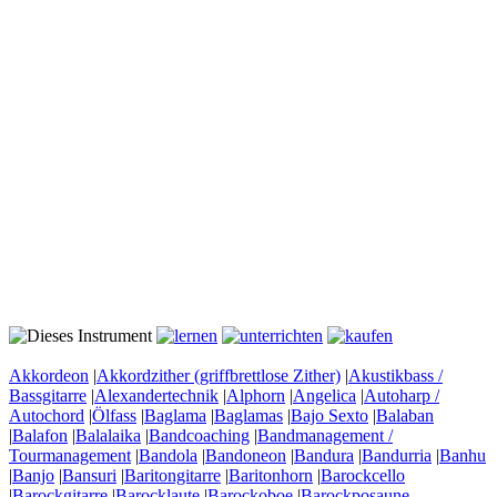
Akkordeon
|
Akkordzither (griffbrettlose Zither)
|
Akustikbass /
Bassgitarre
|
Alexandertechnik
|
Alphorn
|
Angelica
|
Autoharp /
Autochord
|
Ölfass
|
Baglama
|
Baglamas
|
Bajo Sexto
|
Balaban
|
Balafon
|
Balalaika
|
Bandcoaching
|
Bandmanagement /
Tourmanagement
|
Bandola
|
Bandoneon
|
Bandura
|
Bandurria
|
Banhu
|
Banjo
|
Bansuri
|
Baritongitarre
|
Baritonhorn
|
Barockcello
|
Barockgitarre
|
Barocklaute
|
Barockoboe
|
Barockposaune