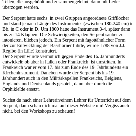
Teilen, die ausgehöhlt und zusammengeleimt, dann mit Leder
überzogen werden.
Der Serpent hatte sechs, in zwei Gruppen angeordnete Grifflöcher
und stand je nach Länge des Instrumentes (zwischen 180-240 cm) in
Bb, in C oder in D. Um 1800 hatte das Instrument 3-4, später dann
bis zu 14 Klappen. Die Schwierigkeiten, den Serpent sauber zu
intonieren, blieben jedoch. Ein Serpent mit fagottähnlicher Form,
der zur Entwicklung der Basshörner führte, wurde 1788 von J.J.
Régibo (in Lille) konstruiert.
Der Serpent wurde vermutlich gegen Ende des 16. Jahrhunderts
entwickelt; ob aber in Italien oder Frankreich, ist umstritten. In
Frankreich war er vom 17. bis zum Ende des 19. Jahrhunderts ein
Kircheninstrument. Daneben wurde der Serpent bis ins 19.
Jahrhundert auch in den Militärkapellen Frankreichs, Belgiens,
Englands und Deutschlands gespielt, dann aber durch die
Orphikleïde ersetzt.
Suchst du nach einer Lehrerin/einem Lehrer für Unterricht auf dem
Serpent, dann schau dich mal auf dieser Website um! Vergiss auch
nicht, bei den Workshops zu schauen!