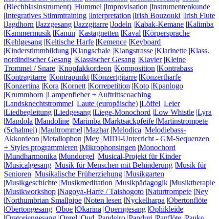
(Blechblasinstrument)
|
Hummel
|
Improvisation
|
Instrumentenkunde
|
Integratives Stimmtraining
|
Interpretation
|
Irish Bouzouki
|
Irish Flute
|
Jagdhorn
|
Jazzgesang
|
Jazzgitarre
|
Jodeln
|
Kabak-Kemane
|
Kalimba
|
Kammermusik
|
Kanun
|
Kastagnetten
|
Kaval
|
Körpersprache
|
Kehlgesang
|
Keltische Harfe
|
Kemence
|
Keyboard
|
Kinderstimmbildung
|
Klangschale
|
Klangstrasse
|
Klarinette
|
Klass.
nordindischer Gesang
|
Klassischer Gesang
|
Klavier
|
Kleine
Trommel / Snare
|
Knopfakkordeon
|
Komposition
|
Kontrabass
|
Kontragitarre
|
Kontrapunkt
|
Konzertgitarre
|
Konzertharfe
|
Konzertina
|
Kora
|
Kornett
|
Korrepetition
|
Koto
|
Kpanlogo
|
Krummhorn
|
Lampenfieber + Auftrittscoaching
|
Landsknechtstrommel
|
Laute (europäische)
|
Löffel
|
Leier
|
Liedbegleitung
|
Liedgesang
|
Liege-Monochord
|
Low Whistle
|
Lyra
|
Mandola
|
Mandoline
|
Marimba
|
Marktsackpfeife
|
Martinstrompete
(Schalmei)
|
Maultrommel
|
Mazhar
|
Melodica
|
Melodiebass-
Akkordeon
|
Metallophon
|
Mey
|
MIDI-Unterricht - GM-Sequenzen
+ Styles programmieren
|
Mikrophonsingen
|
Monochord
|
Mundharmonika
|
Mundorgel
|
Musical-Projekt für Kinder
|
Musicalgesang
|
Musik für Menschen mit Behinderung
|
Musik für
Senioren
|
Musikalische Früherziehung
|
Musikgarten
|
Musikgeschichte
|
Musikmeditation
|
Musikpädagogik
|
Musiktherapie
|
Musikworkshop
|
Nagoya-Harfe / Taishogoto
|
Naturtrompete
|
Ney
|
Northumbrian Smallpipe
|
Noten lesen
|
Nyckelharpa
|
Obertonflöte
|
Obertongesang
|
Oboe
|
Okarina
|
Operngesang
|
Ophikleide
|
Oratoriengesang
|
Orgel
|
Oud
|
Pandeiro
|
Panduri
|
Panflöte
|
Pauke