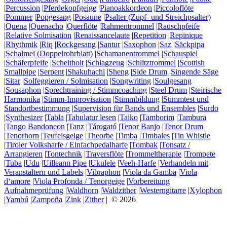
|
Percussion
|
Pferdekopfgeige
|
Pianoakkordeon
|
Piccoloflöte
|
Pommer
|
Popgesang
|
Posaune
|
Psalter (Zupf- und Streichpsalter)
|
Quena
|
Quenacho
|
Querflöte
|
Rahmentrommel
|
Rauschpfeife
|
Relative Solmisation
|
Renaissancelaute
|
Repetition
|
Repinique
|
Rhythmik
|
Riq
|
Rockgesang
|
Santur
|
Saxophon
|
Saz
|
Säckpipa
|
Schalmei (Doppelrohrblatt)
|
Schamanentrommel
|
Schauspiel
|
Schäferpfeife
|
Scheitholt
|
Schlagzeug
|
Schlitztrommel
|
Scottish
Smallpipe
|
Serpent
|
Shakuhachi
|
Sheng
|
Side Drum
|
Singende Säge
|
Sitar
|
Solfeggieren / Solmisation
|
Songwriting
|
Soulgesang
|
Sousaphon
|
Sprechtraining / Stimmcoaching
|
Steel Drum
|
Steirische
Harmonika
|
Stimm-Improvisation
|
Stimmbildung
|
Stimmtest und
Standortbestimmung
|
Supervision für Bands und Ensembles
|
Surdo
|
Synthesizer
|
Tabla
|
Tabulatur lesen
|
Taiko
|
Tamborim
|
Tambura
|
Tango Bandoneon
|
Tanz
|
Tárogató
|
Tenor Banjo
|
Tenor Drum
|
Tenorhorn
|
Teufelsgeige
|
Theorbe
|
Timba
|
Timbales
|
Tin Whistle
|
Tiroler Volksharfe / Einfachpedalharfe
|
Tombak
|
Tonsatz /
Arrangieren
|
Tontechnik
|
Traversflöte
|
Trommeltherapie
|
Trompete
|
Tuba
|
Udu
|
Uilleann Pipe
|
Ukulele
|
Veeh-Harfe
|
Verhandeln mit
Veranstaltern und Labels
|
Vibraphon
|
Viola da Gamba
|
Viola
d‘amore
|
Viola Profonda / Tenorgeige
|
Vorbereitung
Aufnahmeprüfung
|
Waldhorn
|
Waldzither
|
Westerngitarre
|
Xylophon
|
Yambú
|
Zampoña
|
Zink
|
Zither
| © 2026