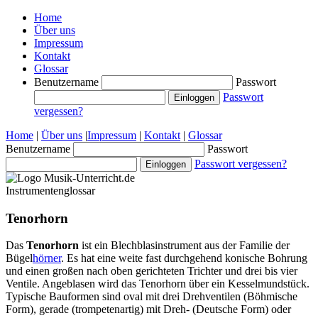
Home
Über uns
Impressum
Kontakt
Glossar
Benutzername
Passwort
Passwort
vergessen?
Home
|
Über uns
|
Impressum
|
Kontakt
|
Glossar
Benutzername
Passwort
Passwort vergessen?
Instrumentenglossar
Tenorhorn
Das
Tenorhorn
ist ein Blechblasinstrument aus der Familie der
Bügel
hörner
. Es hat eine weite fast durchgehend konische Bohrung
und einen großen nach oben gerichteten Trichter und drei bis vier
Ventile. Angeblasen wird das Tenorhorn über ein Kesselmundstück.
Typische Bauformen sind oval mit drei Drehventilen (Böhmische
Form), gerade (trompetenartig) mit Dreh- (Deutsche Form) oder