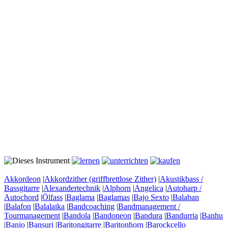
Akkordeon
|
Akkordzither (griffbrettlose Zither)
|
Akustikbass /
Bassgitarre
|
Alexandertechnik
|
Alphorn
|
Angelica
|
Autoharp /
Autochord
|
Ölfass
|
Baglama
|
Baglamas
|
Bajo Sexto
|
Balaban
|
Balafon
|
Balalaika
|
Bandcoaching
|
Bandmanagement /
Tourmanagement
|
Bandola
|
Bandoneon
|
Bandura
|
Bandurria
|
Banhu
|
Banjo
|
Bansuri
|
Baritongitarre
|
Baritonhorn
|
Barockcello