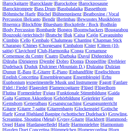
|
Barockgitarre
|
Barocklaute
|
Barockoboe
|
Barockposaune
|
Barocktrompete
|
Bass Drum
|
Bassbalalaika
|
Bassetthorn
|
Böhmische Harfe
|
Büchel
|
Bühnenpräsenz
|
Beatboxing / Vocal
Percussion
|
Belcanto
|
Bendir
|
Berimbau
|
Bewusstes Musikhören
|
Bisernica
|
Blockflöte
|
Bluesharp
|
Bockpfeife / Bock
|
Bodhrán
|
Body Percussion
|
Bombarde
|
Bongos
|
Boomwhackers
|
Bougarabou
|
Bouzouki (griechisch)
|
Bratsche
|
Buk
|
Caixa
|
Cajón
|
Cavaquinho
|
Cümbüs
|
Cello
|
Cembalo
|
Chalumeau
|
Chanting
|
Chapman Stick
|
Charango
|
Chimes
|
Chorgesang
|
Cimbalom
|
Cister
|
Cittern (10-
saitig)
|
Clavichord
|
Club-Harmonika
|
Conga
|
Cornamuse
|
Cornemuse du Centre
|
Cuatro
|
Darbuka
|
Davul
|
Didgeridoo
|
Dilruba
|
Dirigieren
|
Djembé
|
Dobro
|
Domra
|
Doppelföte
|
Drehleier
|
Dudelsack
|
Duduk
|
Dulcimer (Mountain D.)
|
Dulzaina
|
Dulzian
|
Dunun
|
E-Bass
|
E-Gitarre
|
E-Piano
|
Einhandflöte
|
Englischhorn
|
English Concertina
|
Ensemblegesang
|
Ensemblespiel
|
Erhu
|
Euphonium
|
experimentelle Musik und Instrumente
|
Fagott
|
Fanfare
|
Fidel / Fiedel
|
Flageolett
|
Flamencogitarre
|
Flügel
|
Flügelhorn
|
Flutina
|
Formenlehre
|
Fujara
|
Funktionale Stimmbildung
|
Gaida
|
Gaita
|
Garmon Akkordeon
|
Gehörbildung
|
Geierleier
|
Geige
|
Gemshorn
|
Generalbass
|
Gesangscoaching
|
Gesangsunterricht
|
Gitarre
|
Gitarre 7-saitig
|
Gitarrenbanjo
|
Glockenspiel
|
Gotische
Harfe
|
Great Highland Bagpipe (schottischer Dudelsack)
|
Growling,
Screaming, Shouting (Metal)
|
Gypsy-Gitarre
|
Hackbrett
|
Hammond-
Orgel
|
Hang
|
Hardangerfiedel
|
Harfe
|
Harmonielehre
|
Harmonium
|
Hayden Duet Concertina
|
Hümmelchen
|
Homerecording
|
Horn