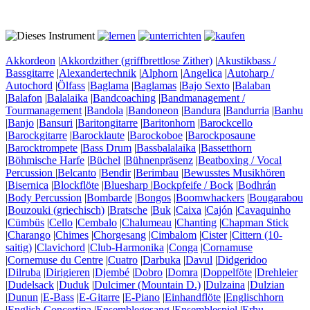
Akkordeon
|
Akkordzither (griffbrettlose Zither)
|
Akustikbass /
Bassgitarre
|
Alexandertechnik
|
Alphorn
|
Angelica
|
Autoharp /
Autochord
|
Ölfass
|
Baglama
|
Baglamas
|
Bajo Sexto
|
Balaban
|
Balafon
|
Balalaika
|
Bandcoaching
|
Bandmanagement /
Tourmanagement
|
Bandola
|
Bandoneon
|
Bandura
|
Bandurria
|
Banhu
|
Banjo
|
Bansuri
|
Baritongitarre
|
Baritonhorn
|
Barockcello
|
Barockgitarre
|
Barocklaute
|
Barockoboe
|
Barockposaune
|
Barocktrompete
|
Bass Drum
|
Bassbalalaika
|
Bassetthorn
|
Böhmische Harfe
|
Büchel
|
Bühnenpräsenz
|
Beatboxing / Vocal
Percussion
|
Belcanto
|
Bendir
|
Berimbau
|
Bewusstes Musikhören
|
Bisernica
|
Blockflöte
|
Bluesharp
|
Bockpfeife / Bock
|
Bodhrán
|
Body Percussion
|
Bombarde
|
Bongos
|
Boomwhackers
|
Bougarabou
|
Bouzouki (griechisch)
|
Bratsche
|
Buk
|
Caixa
|
Cajón
|
Cavaquinho
|
Cümbüs
|
Cello
|
Cembalo
|
Chalumeau
|
Chanting
|
Chapman Stick
|
Charango
|
Chimes
|
Chorgesang
|
Cimbalom
|
Cister
|
Cittern (10-
saitig)
|
Clavichord
|
Club-Harmonika
|
Conga
|
Cornamuse
|
Cornemuse du Centre
|
Cuatro
|
Darbuka
|
Davul
|
Didgeridoo
|
Dilruba
|
Dirigieren
|
Djembé
|
Dobro
|
Domra
|
Doppelföte
|
Drehleier
|
Dudelsack
|
Duduk
|
Dulcimer (Mountain D.)
|
Dulzaina
|
Dulzian
|
Dunun
|
E-Bass
|
E-Gitarre
|
E-Piano
|
Einhandflöte
|
Englischhorn
|
English Concertina
|
Ensemblegesang
|
Ensemblespiel
|
Erhu