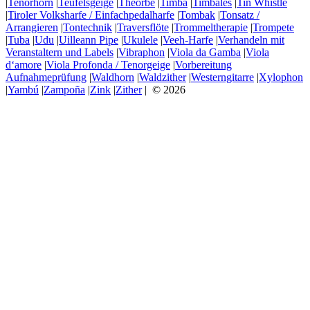
|
Tenorhorn
|
Teufelsgeige
|
Theorbe
|
Timba
|
Timbales
|
Tin Whistle
|
Tiroler Volksharfe / Einfachpedalharfe
|
Tombak
|
Tonsatz /
Arrangieren
|
Tontechnik
|
Traversflöte
|
Trommeltherapie
|
Trompete
|
Tuba
|
Udu
|
Uilleann Pipe
|
Ukulele
|
Veeh-Harfe
|
Verhandeln mit
Veranstaltern und Labels
|
Vibraphon
|
Viola da Gamba
|
Viola
d‘amore
|
Viola Profonda / Tenorgeige
|
Vorbereitung
Aufnahmeprüfung
|
Waldhorn
|
Waldzither
|
Westerngitarre
|
Xylophon
|
Yambú
|
Zampoña
|
Zink
|
Zither
| © 2026