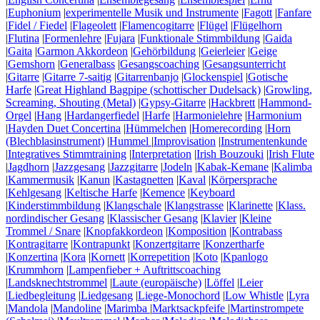
|
Euphonium
|
experimentelle Musik und Instrumente
|
Fagott
|
Fanfare
|
Fidel / Fiedel
|
Flageolett
|
Flamencogitarre
|
Flügel
|
Flügelhorn
|
Flutina
|
Formenlehre
|
Fujara
|
Funktionale Stimmbildung
|
Gaida
|
Gaita
|
Garmon Akkordeon
|
Gehörbildung
|
Geierleier
|
Geige
|
Gemshorn
|
Generalbass
|
Gesangscoaching
|
Gesangsunterricht
|
Gitarre
|
Gitarre 7-saitig
|
Gitarrenbanjo
|
Glockenspiel
|
Gotische
Harfe
|
Great Highland Bagpipe (schottischer Dudelsack)
|
Growling,
Screaming, Shouting (Metal)
|
Gypsy-Gitarre
|
Hackbrett
|
Hammond-
Orgel
|
Hang
|
Hardangerfiedel
|
Harfe
|
Harmonielehre
|
Harmonium
|
Hayden Duet Concertina
|
Hümmelchen
|
Homerecording
|
Horn
(Blechblasinstrument)
|
Hummel
|
Improvisation
|
Instrumentenkunde
|
Integratives Stimmtraining
|
Interpretation
|
Irish Bouzouki
|
Irish Flute
|
Jagdhorn
|
Jazzgesang
|
Jazzgitarre
|
Jodeln
|
Kabak-Kemane
|
Kalimba
|
Kammermusik
|
Kanun
|
Kastagnetten
|
Kaval
|
Körpersprache
|
Kehlgesang
|
Keltische Harfe
|
Kemence
|
Keyboard
|
Kinderstimmbildung
|
Klangschale
|
Klangstrasse
|
Klarinette
|
Klass.
nordindischer Gesang
|
Klassischer Gesang
|
Klavier
|
Kleine
Trommel / Snare
|
Knopfakkordeon
|
Komposition
|
Kontrabass
|
Kontragitarre
|
Kontrapunkt
|
Konzertgitarre
|
Konzertharfe
|
Konzertina
|
Kora
|
Kornett
|
Korrepetition
|
Koto
|
Kpanlogo
|
Krummhorn
|
Lampenfieber + Auftrittscoaching
|
Landsknechtstrommel
|
Laute (europäische)
|
Löffel
|
Leier
|
Liedbegleitung
|
Liedgesang
|
Liege-Monochord
|
Low Whistle
|
Lyra
|
Mandola
|
Mandoline
|
Marimba
|
Marktsackpfeife
|
Martinstrompete