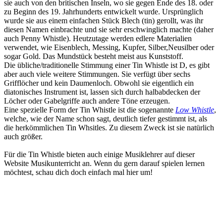
sie auch von den britischen Inseln, wo sie gegen Ende des 18. oder
zu Beginn des 19. Jahrhunderts entwickelt wurde. Ursprünglich
wurde sie aus einem einfachen Stück Blech (tin) gerollt, was ihr
diesen Namen einbrachte und sie sehr erschwinglich machte (daher
auch Penny Whistle). Heutzutage werden edlere Materialien
verwendet, wie Eisenblech, Messing, Kupfer, Silber,Neusilber oder
sogar Gold. Das Mundstück besteht meist aus Kunststoff.
Die übliche/traditionelle Stimmung einer Tin Whistle ist D, es gibt
aber auch viele weitere Stimmungen. Sie verfügt über sechs
Grifflöcher und kein Daumenloch. Obwohl sie eigentlich ein
diatonisches Instrument ist, lassen sich durch halbabdecken der
Löcher oder Gabelgriffe auch andere Töne erzeugen.
Eine spezielle Form der Tin Whistle ist die sogenannte
Low Whistle
,
welche, wie der Name schon sagt, deutlich tiefer gestimmt ist, als
die herkömmlichen Tin Whsitles. Zu diesem Zweck ist sie natürlich
auch größer.
Für die Tin Whistle bieten auch einige Musiklehrer auf dieser
Website Musikunterricht an. Wenn du gern darauf spielen lernen
möchtest, schau dich doch einfach mal hier um!