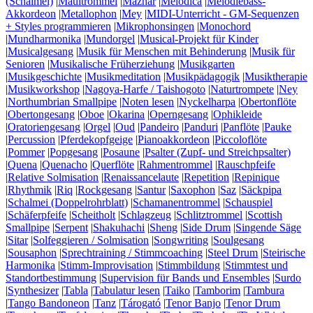
(Schalmei)
|
Maultrommel
|
Mazhar
|
Melodica
|
Melodiebass-
Akkordeon
|
Metallophon
|
Mey
|
MIDI-Unterricht - GM-Sequenzen
+ Styles programmieren
|
Mikrophonsingen
|
Monochord
|
Mundharmonika
|
Mundorgel
|
Musical-Projekt für Kinder
|
Musicalgesang
|
Musik für Menschen mit Behinderung
|
Musik für
Senioren
|
Musikalische Früherziehung
|
Musikgarten
|
Musikgeschichte
|
Musikmeditation
|
Musikpädagogik
|
Musiktherapie
|
Musikworkshop
|
Nagoya-Harfe / Taishogoto
|
Naturtrompete
|
Ney
|
Northumbrian Smallpipe
|
Noten lesen
|
Nyckelharpa
|
Obertonflöte
|
Obertongesang
|
Oboe
|
Okarina
|
Operngesang
|
Ophikleide
|
Oratoriengesang
|
Orgel
|
Oud
|
Pandeiro
|
Panduri
|
Panflöte
|
Pauke
|
Percussion
|
Pferdekopfgeige
|
Pianoakkordeon
|
Piccoloflöte
|
Pommer
|
Popgesang
|
Posaune
|
Psalter (Zupf- und Streichpsalter)
|
Quena
|
Quenacho
|
Querflöte
|
Rahmentrommel
|
Rauschpfeife
|
Relative Solmisation
|
Renaissancelaute
|
Repetition
|
Repinique
|
Rhythmik
|
Riq
|
Rockgesang
|
Santur
|
Saxophon
|
Saz
|
Säckpipa
|
Schalmei (Doppelrohrblatt)
|
Schamanentrommel
|
Schauspiel
|
Schäferpfeife
|
Scheitholt
|
Schlagzeug
|
Schlitztrommel
|
Scottish
Smallpipe
|
Serpent
|
Shakuhachi
|
Sheng
|
Side Drum
|
Singende Säge
|
Sitar
|
Solfeggieren / Solmisation
|
Songwriting
|
Soulgesang
|
Sousaphon
|
Sprechtraining / Stimmcoaching
|
Steel Drum
|
Steirische
Harmonika
|
Stimm-Improvisation
|
Stimmbildung
|
Stimmtest und
Standortbestimmung
|
Supervision für Bands und Ensembles
|
Surdo
|
Synthesizer
|
Tabla
|
Tabulatur lesen
|
Taiko
|
Tamborim
|
Tambura
|
Tango Bandoneon
|
Tanz
|
Tárogató
|
Tenor Banjo
|
Tenor Drum