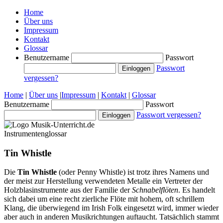
Home
Über uns
Impressum
Kontakt
Glossar
Benutzername
Passwort
Passwort
vergessen?
Home
|
Über uns
|
Impressum
|
Kontakt
|
Glossar
Benutzername
Passwort
Passwort vergessen?
Instrumentenglossar
Tin Whistle
Die
Tin Whistle
(oder Penny Whistle) ist trotz ihres Namens und
der meist zur Herstellung verwendeten Metalle ein Vertreter der
Holzblasinstrumente aus der Familie der
Schnabelflöten
. Es handelt
sich dabei um eine recht zierliche Flöte mit hohem, oft schrillem
Klang, die überwiegend im Irish Folk eingesetzt wird, immer wieder
aber auch in anderen Musikrichtungen auftaucht. Tatsächlich stammt