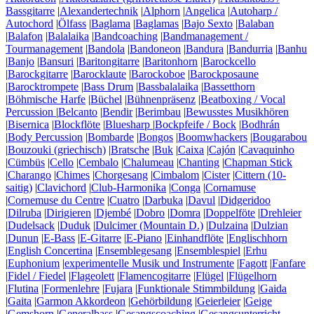
Bassgitarre
|
Alexandertechnik
|
Alphorn
|
Angelica
|
Autoharp /
Autochord
|
Ölfass
|
Baglama
|
Baglamas
|
Bajo Sexto
|
Balaban
|
Balafon
|
Balalaika
|
Bandcoaching
|
Bandmanagement /
Tourmanagement
|
Bandola
|
Bandoneon
|
Bandura
|
Bandurria
|
Banhu
|
Banjo
|
Bansuri
|
Baritongitarre
|
Baritonhorn
|
Barockcello
|
Barockgitarre
|
Barocklaute
|
Barockoboe
|
Barockposaune
|
Barocktrompete
|
Bass Drum
|
Bassbalalaika
|
Bassetthorn
|
Böhmische Harfe
|
Büchel
|
Bühnenpräsenz
|
Beatboxing / Vocal
Percussion
|
Belcanto
|
Bendir
|
Berimbau
|
Bewusstes Musikhören
|
Bisernica
|
Blockflöte
|
Bluesharp
|
Bockpfeife / Bock
|
Bodhrán
|
Body Percussion
|
Bombarde
|
Bongos
|
Boomwhackers
|
Bougarabou
|
Bouzouki (griechisch)
|
Bratsche
|
Buk
|
Caixa
|
Cajón
|
Cavaquinho
|
Cümbüs
|
Cello
|
Cembalo
|
Chalumeau
|
Chanting
|
Chapman Stick
|
Charango
|
Chimes
|
Chorgesang
|
Cimbalom
|
Cister
|
Cittern (10-
saitig)
|
Clavichord
|
Club-Harmonika
|
Conga
|
Cornamuse
|
Cornemuse du Centre
|
Cuatro
|
Darbuka
|
Davul
|
Didgeridoo
|
Dilruba
|
Dirigieren
|
Djembé
|
Dobro
|
Domra
|
Doppelföte
|
Drehleier
|
Dudelsack
|
Duduk
|
Dulcimer (Mountain D.)
|
Dulzaina
|
Dulzian
|
Dunun
|
E-Bass
|
E-Gitarre
|
E-Piano
|
Einhandflöte
|
Englischhorn
|
English Concertina
|
Ensemblegesang
|
Ensemblespiel
|
Erhu
|
Euphonium
|
experimentelle Musik und Instrumente
|
Fagott
|
Fanfare
|
Fidel / Fiedel
|
Flageolett
|
Flamencogitarre
|
Flügel
|
Flügelhorn
|
Flutina
|
Formenlehre
|
Fujara
|
Funktionale Stimmbildung
|
Gaida
|
Gaita
|
Garmon Akkordeon
|
Gehörbildung
|
Geierleier
|
Geige
|
Gemshorn
|
Generalbass
|
Gesangscoaching
|
Gesangsunterricht