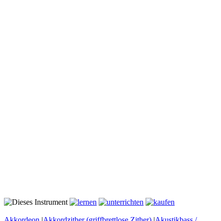
Akkordeon
|
Akkordzither (griffbrettlose Zither)
|
Akustikbass /