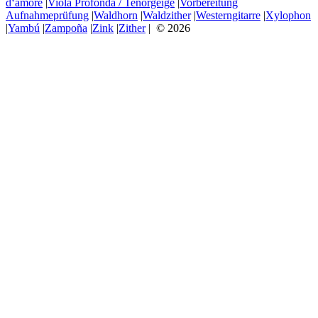
d‘amore
|
Viola Profonda / Tenorgeige
|
Vorbereitung
Aufnahmeprüfung
|
Waldhorn
|
Waldzither
|
Westerngitarre
|
Xylophon
|
Yambú
|
Zampoña
|
Zink
|
Zither
| © 2026