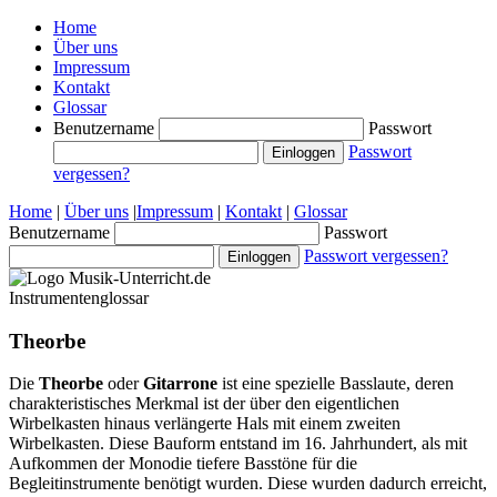
Home
Über uns
Impressum
Kontakt
Glossar
Benutzername
Passwort
Passwort
vergessen?
Home
|
Über uns
|
Impressum
|
Kontakt
|
Glossar
Benutzername
Passwort
Passwort vergessen?
Instrumentenglossar
Theorbe
Die
Theorbe
oder
Gitarrone
ist eine spezielle Basslaute, deren
charakteristisches Merkmal ist der über den eigentlichen
Wirbelkasten hinaus verlängerte Hals mit einem zweiten
Wirbelkasten. Diese Bauform entstand im 16. Jahrhundert, als mit
Aufkommen der Monodie tiefere Basstöne für die
Begleitinstrumente benötigt wurden. Diese wurden dadurch erreicht,