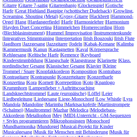
|
Gitarre
|
Gitarre 7-saitig
|
Gitarrenbanjo
|
Glockenspiel
|
Gotische
Harfe
|
Great Highland Bagpipe (schottischer Dudelsack)
|
Growling,
Screaming, Shouting (Metal)
|
Gypsy-Gitarre
|
Hackbrett
|
Hammond-
Orgel
|
Hang
|
Hardangerfiedel
|
Harfe
|
Harmonielehre
|
Harmonium
|
Hayden Duet Concertina
|
Hümmelchen
|
Homerecording
|
Horn
(Blechblasinstrument)
|
Hummel
|
Improvisation
|
Instrumentenkunde
|
Integratives Stimmtraining
|
Interpretation
|
Irish Bouzouki
|
Irish Flute
|
Jagdhorn
|
Jazzgesang
|
Jazzgitarre
|
Jodeln
|
Kabak-Kemane
|
Kalimba
|
Kammermusik
|
Kanun
|
Kastagnetten
|
Kaval
|
Körpersprache
|
Kehlgesang
|
Keltische Harfe
|
Kemence
|
Keyboard
|
Kinderstimmbildung
|
Klangschale
|
Klangstrasse
|
Klarinette
|
Klass.
nordindischer Gesang
|
Klassischer Gesang
|
Klavier
|
Kleine
Trommel / Snare
|
Knopfakkordeon
|
Komposition
|
Kontrabass
|
Kontragitarre
|
Kontrapunkt
|
Konzertgitarre
|
Konzertharfe
|
Konzertina
|
Kora
|
Kornett
|
Korrepetition
|
Koto
|
Kpanlogo
|
Krummhorn
|
Lampenfieber + Auftrittscoaching
|
Landsknechtstrommel
|
Laute (europäische)
|
Löffel
|
Leier
|
Liedbegleitung
|
Liedgesang
|
Liege-Monochord
|
Low Whistle
|
Lyra
|
Mandola
|
Mandoline
|
Marimba
|
Marktsackpfeife
|
Martinstrompete
(Schalmei)
|
Maultrommel
|
Mazhar
|
Melodica
|
Melodiebass-
Akkordeon
|
Metallophon
|
Mey
|
MIDI-Unterricht - GM-Sequenzen
+ Styles programmieren
|
Mikrophonsingen
|
Monochord
|
Mundharmonika
|
Mundorgel
|
Musical-Projekt für Kinder
|
Musicalgesang
|
Musik für Menschen mit Behinderung
|
Musik für