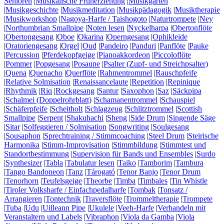
Senioren
|
Musikalische Früherziehung
|
Musikgarten
|
Musikgeschichte
|
Musikmeditation
|
Musikpädagogik
|
Musiktherapie
|
Musikworkshop
|
Nagoya-Harfe / Taishogoto
|
Naturtrompete
|
Ney
|
Northumbrian Smallpipe
|
Noten lesen
|
Nyckelharpa
|
Obertonflöte
|
Obertongesang
|
Oboe
|
Okarina
|
Operngesang
|
Ophikleide
|
Oratoriengesang
|
Orgel
|
Oud
|
Pandeiro
|
Panduri
|
Panflöte
|
Pauke
|
Percussion
|
Pferdekopfgeige
|
Pianoakkordeon
|
Piccoloflöte
|
Pommer
|
Popgesang
|
Posaune
|
Psalter (Zupf- und Streichpsalter)
|
Quena
|
Quenacho
|
Querflöte
|
Rahmentrommel
|
Rauschpfeife
|
Relative Solmisation
|
Renaissancelaute
|
Repetition
|
Repinique
|
Rhythmik
|
Riq
|
Rockgesang
|
Santur
|
Saxophon
|
Saz
|
Säckpipa
|
Schalmei (Doppelrohrblatt)
|
Schamanentrommel
|
Schauspiel
|
Schäferpfeife
|
Scheitholt
|
Schlagzeug
|
Schlitztrommel
|
Scottish
Smallpipe
|
Serpent
|
Shakuhachi
|
Sheng
|
Side Drum
|
Singende Säge
|
Sitar
|
Solfeggieren / Solmisation
|
Songwriting
|
Soulgesang
|
Sousaphon
|
Sprechtraining / Stimmcoaching
|
Steel Drum
|
Steirische
Harmonika
|
Stimm-Improvisation
|
Stimmbildung
|
Stimmtest und
Standortbestimmung
|
Supervision für Bands und Ensembles
|
Surdo
|
Synthesizer
|
Tabla
|
Tabulatur lesen
|
Taiko
|
Tamborim
|
Tambura
|
Tango Bandoneon
|
Tanz
|
Tárogató
|
Tenor Banjo
|
Tenor Drum
|
Tenorhorn
|
Teufelsgeige
|
Theorbe
|
Timba
|
Timbales
|
Tin Whistle
|
Tiroler Volksharfe / Einfachpedalharfe
|
Tombak
|
Tonsatz /
Arrangieren
|
Tontechnik
|
Traversflöte
|
Trommeltherapie
|
Trompete
|
Tuba
|
Udu
|
Uilleann Pipe
|
Ukulele
|
Veeh-Harfe
|
Verhandeln mit
Veranstaltern und Labels
|
Vibraphon
|
Viola da Gamba
|
Viola