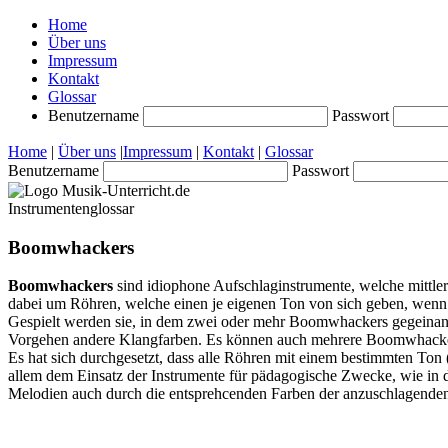
Home
Über uns
Impressum
Kontakt
Glossar
Benutzername
Passwort
Home
|
Über uns
|
Impressum
|
Kontakt
|
Glossar
Benutzername
Passwort
Instrumentenglossar
Boomwhackers
Boomwhackers
sind idiophone Aufschlaginstrumente, welche mittlerw
dabei um Röhren, welche einen je eigenen Ton von sich geben, wenn
Gespielt werden sie, in dem zwei oder mehr Boomwhackers gegeinander
Vorgehen andere Klangfarben. Es können auch mehrere Boomwhacker
Es hat sich durchgesetzt, dass alle Röhren mit einem bestimmten Ton (j
allem dem Einsatz der Instrumente für pädagogische Zwecke, wie in de
Melodien auch durch die entsprehcenden Farben der anzuschlagenden 