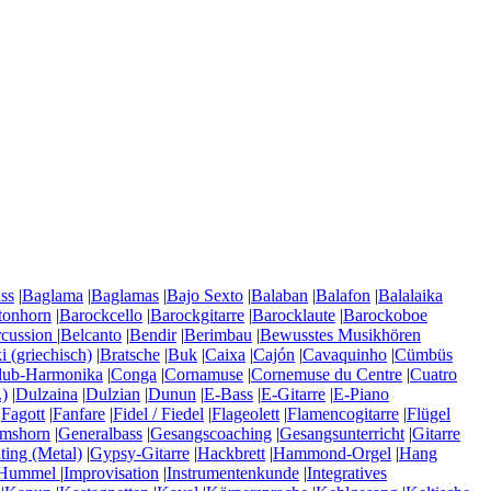
ss
|
Baglama
|
Baglamas
|
Bajo Sexto
|
Balaban
|
Balafon
|
Balalaika
tonhorn
|
Barockcello
|
Barockgitarre
|
Barocklaute
|
Barockoboe
rcussion
|
Belcanto
|
Bendir
|
Berimbau
|
Bewusstes Musikhören
 (griechisch)
|
Bratsche
|
Buk
|
Caixa
|
Cajón
|
Cavaquinho
|
Cümbüs
lub-Harmonika
|
Conga
|
Cornamuse
|
Cornemuse du Centre
|
Cuatro
)
|
Dulzaina
|
Dulzian
|
Dunun
|
E-Bass
|
E-Gitarre
|
E-Piano
|
Fagott
|
Fanfare
|
Fidel / Fiedel
|
Flageolett
|
Flamencogitarre
|
Flügel
mshorn
|
Generalbass
|
Gesangscoaching
|
Gesangsunterricht
|
Gitarre
ting (Metal)
|
Gypsy-Gitarre
|
Hackbrett
|
Hammond-Orgel
|
Hang
Hummel
|
Improvisation
|
Instrumentenkunde
|
Integratives