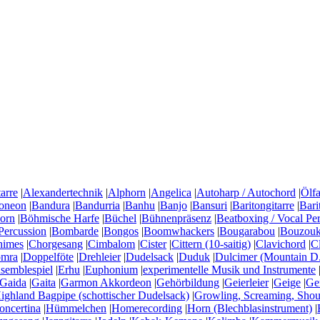
arre
|
Alexandertechnik
|
Alphorn
|
Angelica
|
Autoharp / Autochord
|
Ölfa
oneon
|
Bandura
|
Bandurria
|
Banhu
|
Banjo
|
Bansuri
|
Baritongitarre
|
Bari
horn
|
Böhmische Harfe
|
Büchel
|
Bühnenpräsenz
|
Beatboxing / Vocal Pe
Percussion
|
Bombarde
|
Bongos
|
Boomwhackers
|
Bougarabou
|
Bouzouki
himes
|
Chorgesang
|
Cimbalom
|
Cister
|
Cittern (10-saitig)
|
Clavichord
|
C
mra
|
Doppelföte
|
Drehleier
|
Dudelsack
|
Duduk
|
Dulcimer (Mountain D.
semblespiel
|
Erhu
|
Euphonium
|
experimentelle Musik und Instrumente
Gaida
|
Gaita
|
Garmon Akkordeon
|
Gehörbildung
|
Geierleier
|
Geige
|
Ge
ighland Bagpipe (schottischer Dudelsack)
|
Growling, Screaming, Shou
ncertina
|
Hümmelchen
|
Homerecording
|
Horn (Blechblasinstrument)
|