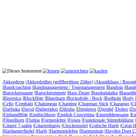
Akkordeon
|
Akkordzither (griffbrettlose Zither)
|
Akustikbass / Bassgit
|
Bandcoaching
|
Bandmanagement / Tourmanagement
|
Bandola
|
Band
|
Barockposaune
|
Barocktrompete
|
Bass Drum
|
Bassbalalaika
|
Bassett
|
Bisernica
|
Blockflöte
|
Bluesharp
|
Bockpfeife / Bock
|
Bodhrán
|
Body 
|
Cello
|
Cembalo
|
Chalumeau
|
Chanting
|
Chapman Stick
|
Charango
|
C
|
Darbuka
|
Davul
|
Didgeridoo
|
Dilruba
|
Dirigieren
|
Djembé
|
Dobro
|
Do
|
Einhandflöte
|
Englischhorn
|
English Concertina
|
Ensemblegesang
|
En
|
Flügelhorn
|
Flutina
|
Formenlehre
|
Fujara
|
Funktionale Stimmbildung
|
|
Gitarre 7-saitig
|
Gitarrenbanjo
|
Glockenspiel
|
Gotische Harfe
|
Great H
|
Hardangerfiedel
|
Harfe
|
Harmonielehre
|
Harmonium
|
Hayden Duet Co